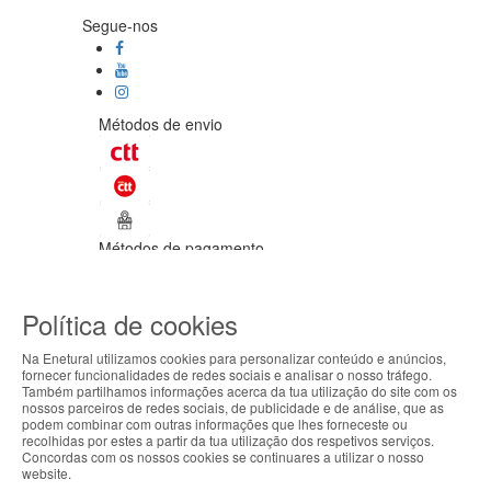
Segue-nos
Métodos de envio
Métodos de pagamento
©Enetural 2026
Política de cookies
Todos os direitos reservados / Salvo
indicação de contrário as promoções
Na Enetural utilizamos cookies para personalizar conteúdo e anúncios,
apresentadas são válidas até ao dia 10-
fornecer funcionalidades de redes sociais e analisar o nosso tráfego.
08-2026.
Também partilhamos informações acerca da tua utilização do site com os
ABOUT THE COOKIES
nossos parceiros de redes sociais, de publicidade e de análise, que as
Designed & developed by
Bsolus
podem combinar com outras informações que lhes forneceste ou
Enetural handles information about your visit using
recolhidas por estes a partir da tua utilização dos respetivos serviços.
Filtrar por
Concordas com os nossos cookies se continuares a utilizar o nosso
cookies that improve the performance of the
website.
website, facilitate sharing via social networks and