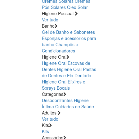
Cremes Solares
Cremes
Pós-Solares
Óleo Solar
Higiene Pessoal
Ver tudo
Banho
Gel de Banho e Sabonetes
Esponjas e acessórios para
banho
Champôs e
Condicionadores
Higiene Oral
Higiene Oral Escovas de
Dentes
Higiene Oral Pastas
de Dentes e Fio Dentário
Higiene Oral Elixires e
Sprays Bocais
Categorias
Desodorizantes
Higiene
Íntima
Cuidados de Saúde
Adultos
Ver tudo
Kits
Kits
Acessórios