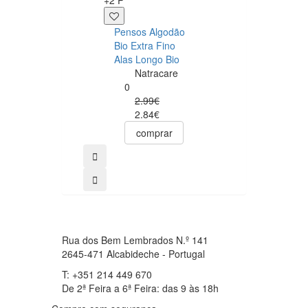
Pensos Algodão
Penso Algodao
Bio Extra Fino
Bio Fino Alas
Alas Longo Bio
Super Bio
Natracare
Natracare
0
0
2.99€
3.29€
2.84€
3.13€
comprar
comprar
Rua dos Bem Lembrados N.º 141
2645-471 Alcabideche - Portugal
T: +351 214 449 670
De 2ª Feira a 6ª Feira: das 9 às 18h