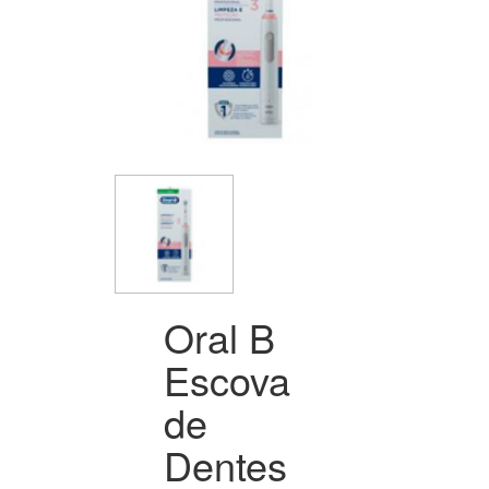
Oral B
Escova
de
Dentes