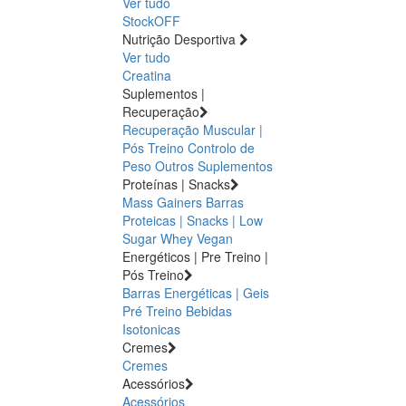
Ver tudo
StockOFF
Nutrição Desportiva
Ver tudo
Creatina
Suplementos |
Recuperação
Recuperação Muscular |
Pós Treino
Controlo de
Peso
Outros Suplementos
Proteínas | Snacks
Mass Gainers
Barras
Proteicas | Snacks | Low
Sugar
Whey
Vegan
Energéticos | Pre Treino |
Pós Treino
Barras Energéticas | Geis
Pré Treino
Bebidas
Isotonicas
Cremes
Cremes
Acessórios
Acessórios