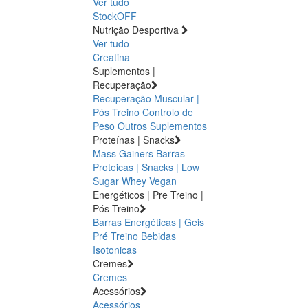
Ver tudo
StockOFF
Nutrição Desportiva
Ver tudo
Creatina
Suplementos |
Recuperação
Recuperação Muscular |
Pós Treino
Controlo de
Peso
Outros Suplementos
Proteínas | Snacks
Mass Gainers
Barras
Proteicas | Snacks | Low
Sugar
Whey
Vegan
Energéticos | Pre Treino |
Pós Treino
Barras Energéticas | Geis
Pré Treino
Bebidas
Isotonicas
Cremes
Cremes
Acessórios
Acessórios