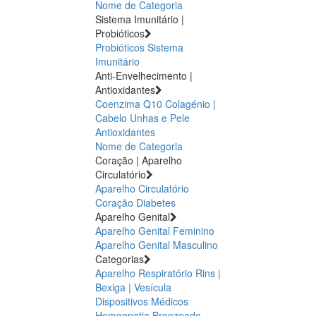
Nome de Categoria
Sistema Imunitário |
Probióticos
Probióticos
Sistema
Imunitário
Anti-Envelhecimento |
Antioxidantes
Coenzima Q10
Colagénio |
Cabelo Unhas e Pele
Antioxidantes
Nome de Categoria
Coração | Aparelho
Circulatório
Aparelho Circulatório
Coração
Diabetes
Aparelho Genital
Aparelho Genital Feminino
Aparelho Genital Masculino
Categorias
Aparelho Respiratório
Rins |
Bexiga | Vesícula
Dispositivos Médicos
Homeopatia
Bronzeado