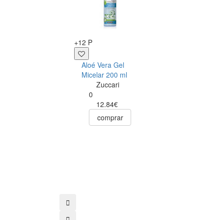
+12 P
+8 P
Aloé Vera Gel
Aloe Vera
Micelar 200 ml
Champô Cabelo
Zuccari
Secos
0
Optima
12.84€
0
comprar
9.19€
8.73€
comprar