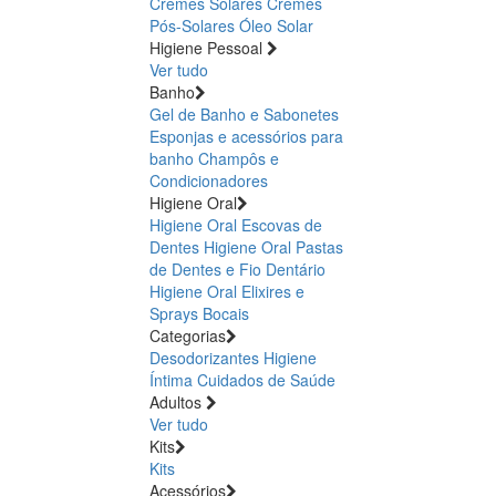
Cremes Solares
Cremes
Pós-Solares
Óleo Solar
Higiene Pessoal
Ver tudo
Banho
Gel de Banho e Sabonetes
Esponjas e acessórios para
banho
Champôs e
Condicionadores
Higiene Oral
Higiene Oral Escovas de
Dentes
Higiene Oral Pastas
de Dentes e Fio Dentário
Higiene Oral Elixires e
Sprays Bocais
Categorias
Desodorizantes
Higiene
Íntima
Cuidados de Saúde
Adultos
Ver tudo
Kits
Kits
Acessórios