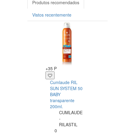
Produtos recomendados
Vistos recentemente
-25%
+35 P
+5 P
Cumlaude RIL
Foamie Champô
SUN SYSTEM 50
Sólido Shake Yo
BABY
Coconuts
transparente
Foamie
200ml.
0
CUMLAUDE
6.95€
-
5.21€
RILASTIL
0
comprar