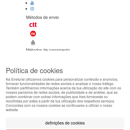
Métodos de envio
Métodos de pagamento
©Enetural 2026
Política de cookies
Todos os direitos reservados / Salvo
indicação de contrário as promoções
Na Enetural utilizamos cookies para personalizar conteúdo e anúncios,
apresentadas são válidas até ao dia 09-
fornecer funcionalidades de redes sociais e analisar o nosso tráfego.
08-2026.
Também partilhamos informações acerca da tua utilização do site com os
ABOUT THE COOKIES
nossos parceiros de redes sociais, de publicidade e de análise, que as
Designed & developed by
Bsolus
podem combinar com outras informações que lhes forneceste ou
Enetural handles information about your visit using
recolhidas por estes a partir da tua utilização dos respetivos serviços.
Filtrar por
Concordas com os nossos cookies se continuares a utilizar o nosso
cookies that improve the performance of the
website.
website, facilitate sharing via social networks and
Limpar filtros
Filtrar
offer advertising tailored to your interests. By
definições de cookies
continuing to browse our site, you accept the use of