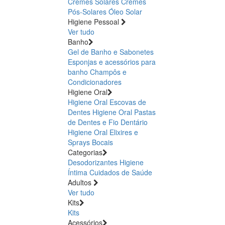
Cremes Solares
Cremes
Pós-Solares
Óleo Solar
Higiene Pessoal
Ver tudo
Banho
Gel de Banho e Sabonetes
Esponjas e acessórios para
banho
Champôs e
Condicionadores
Higiene Oral
Higiene Oral Escovas de
Dentes
Higiene Oral Pastas
de Dentes e Fio Dentário
Higiene Oral Elixires e
Sprays Bocais
Categorias
Desodorizantes
Higiene
Íntima
Cuidados de Saúde
Adultos
Ver tudo
Kits
Kits
Acessórios