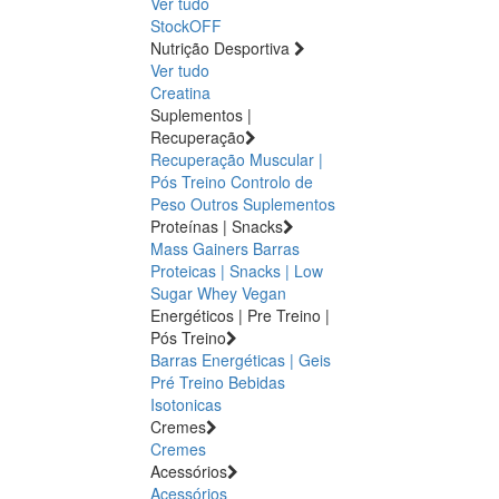
Ver tudo
StockOFF
Nutrição Desportiva
Ver tudo
Creatina
Suplementos |
Recuperação
Recuperação Muscular |
Pós Treino
Controlo de
Peso
Outros Suplementos
Proteínas | Snacks
Mass Gainers
Barras
Proteicas | Snacks | Low
Sugar
Whey
Vegan
Energéticos | Pre Treino |
Pós Treino
Barras Energéticas | Geis
Pré Treino
Bebidas
Isotonicas
Cremes
Cremes
Acessórios
Acessórios