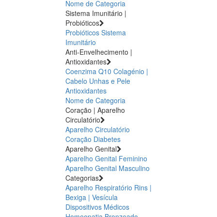
Nome de Categoria
Sistema Imunitário |
Probióticos
Probióticos
Sistema
Imunitário
Anti-Envelhecimento |
Antioxidantes
Coenzima Q10
Colagénio |
Cabelo Unhas e Pele
Antioxidantes
Nome de Categoria
Coração | Aparelho
Circulatório
Aparelho Circulatório
Coração
Diabetes
Aparelho Genital
Aparelho Genital Feminino
Aparelho Genital Masculino
Categorias
Aparelho Respiratório
Rins |
Bexiga | Vesícula
Dispositivos Médicos
Homeopatia
Bronzeado