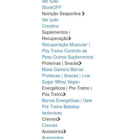
Ver tudo
StockOFF
Nutrição Desportiva
Ver tudo
Creatina
Suplementos |
Recuperação
Recuperação Muscular |
Pós Treino
Controlo de
Peso
Outros Suplementos
Proteínas | Snacks
Mass Gainers
Barras
Proteicas | Snacks | Low
Sugar
Whey
Vegan
Energéticos | Pre Treino |
Pós Treino
Barras Energéticas | Geis
Pré Treino
Bebidas
Isotonicas
Cremes
Cremes
Acessórios
Acessórios