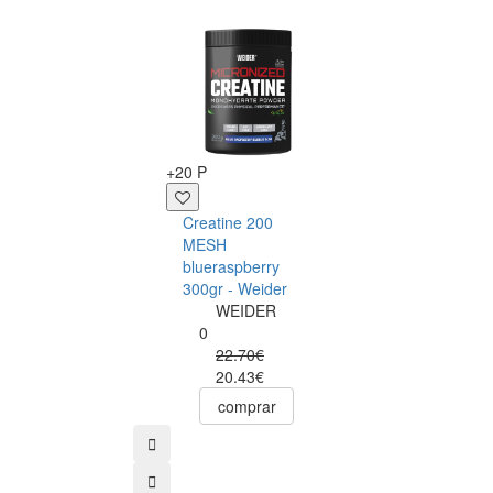
+39 P
+20 P
Optimum Nutriti
Creatine 200
100% Whey Gol
MESH
Standard 775g -
blueraspberry
Chocolate
300gr - Weider
Optimum
WEIDER
Nutrition
0
0
22.70€
42.05€
20.43€
39.95€
comprar
comprar