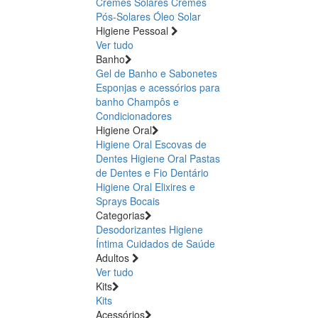
Cremes Solares
Cremes
Pós-Solares
Óleo Solar
Higiene Pessoal
Ver tudo
Banho
Gel de Banho e Sabonetes
Esponjas e acessórios para
banho
Champôs e
Condicionadores
Higiene Oral
Higiene Oral Escovas de
Dentes
Higiene Oral Pastas
de Dentes e Fio Dentário
Higiene Oral Elixires e
Sprays Bocais
Categorias
Desodorizantes
Higiene
Íntima
Cuidados de Saúde
Adultos
Ver tudo
Kits
Kits
Acessórios