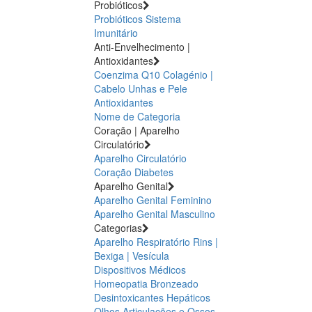
Probióticos
Probióticos
Sistema
Imunitário
Anti-Envelhecimento |
Antioxidantes
Coenzima Q10
Colagénio |
Cabelo Unhas e Pele
Antioxidantes
Nome de Categoria
Coração | Aparelho
Circulatório
Aparelho Circulatório
Coração
Diabetes
Aparelho Genital
Aparelho Genital Feminino
Aparelho Genital Masculino
Categorias
Aparelho Respiratório
Rins |
Bexiga | Vesícula
Dispositivos Médicos
Homeopatia
Bronzeado
Desintoxicantes Hepáticos
Olhos
Articulações e Ossos