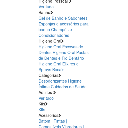
Higiene Pessoal
Ver tudo
Banho
Gel de Banho e Sabonetes
Esponjas e acessórios para
banho
Champôs e
Condicionadores
Higiene Oral
Higiene Oral Escovas de
Dentes
Higiene Oral Pastas
de Dentes e Fio Dentário
Higiene Oral Elixires e
Sprays Bocais
Categorias
Desodorizantes
Higiene
Íntima
Cuidados de Saúde
Adultos
Ver tudo
Kits
Kits
Acessórios
Batom | Tintas |
Comestíveis
Vibradores |