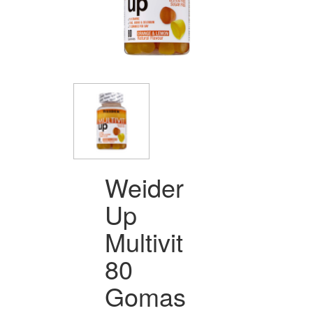
Weider
Up
Multivit
80
Gomas