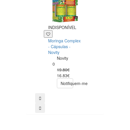
INDISPONÍVEL
+39 P
Moringa Complex
Now NAC 600m
- Cápsulas -
– 250 cápsulas
Novity
Now
Novity
Foods
0
0
19.80€
49.00€
16.83€
39.20€
Notifiquem-me
comprar