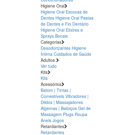
Higiene Oral
Higiene Oral Escovas de
Dentes
Higiene Oral Pastas
de Dentes e Fio Dentário
Higiene Oral Elixires e
Sprays Bocais
Categorias
Desodorizantes
Higiene
Íntima
Cuidados de Saúde
Adultos
Ver tudo
Kits
Kits
Acessórios
Batom | Tintas |
Comestíveis
Vibradores |
Dildos | Massajadores
Algemas | Baloiços
Gel de
Massagem
Plugs
Roupa
Aneis
Jogos
Retardantes
Retardantes