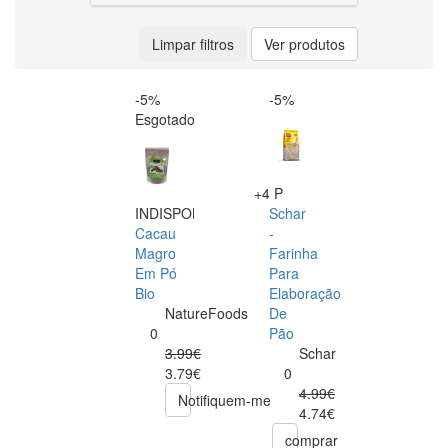
Limpar filtros
Ver produtos
-5%
-5%
Esgotado
+4 P
INDISPONÍVEL
Schar
Cacau
-
Magro
Farinha
Em Pó
Para
Bio
Elaboração
NatureFoods
De
0
Pão
3.99€
Schar
3.79€
0
4.99€
Notifiquem-me
4.74€
comprar