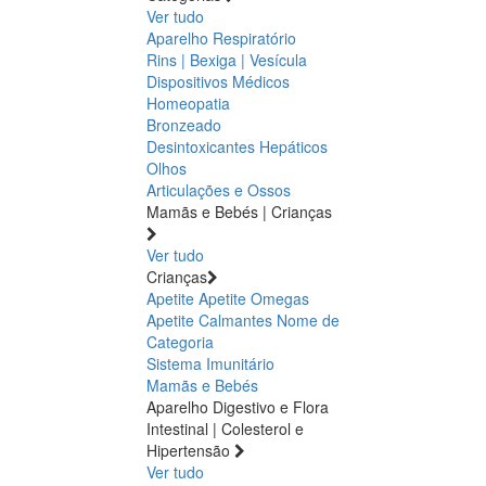
Ver tudo
Aparelho Respiratório
Rins | Bexiga | Vesícula
Dispositivos Médicos
Homeopatia
Bronzeado
Desintoxicantes Hepáticos
Olhos
Articulações e Ossos
Mamãs e Bebés | Crianças
Ver tudo
Crianças
Apetite
Apetite
Omegas
Apetite
Calmantes
Nome de
Categoria
Sistema Imunitário
Mamãs e Bebés
Aparelho Digestivo e Flora
Intestinal | Colesterol e
Hipertensão
Ver tudo