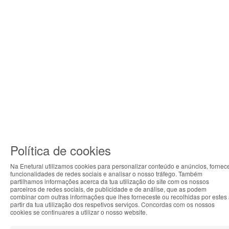
Política de cookies
Na Enetural utilizamos cookies para personalizar conteúdo e anúncios, fornec
funcionalidades de redes sociais e analisar o nosso tráfego. Também
ABOUT THE COOKIES
partilhamos informações acerca da tua utilização do site com os nossos
parceiros de redes sociais, de publicidade e de análise, que as podem
Enetural handles information about your visit using
combinar com outras informações que lhes forneceste ou recolhidas por estes
partir da tua utilização dos respetivos serviços. Concordas com os nossos
cookies that improve the performance of the website,
cookies se continuares a utilizar o nosso website.
facilitate sharing via social networks and offer
advertising tailored to your interests. By continuing to