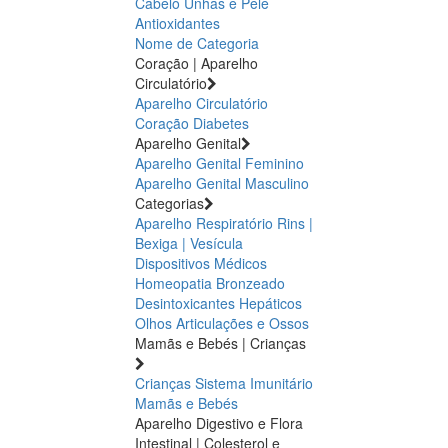
Cabelo Unhas e Pele
Antioxidantes
Nome de Categoria
Coração | Aparelho
Circulatório
Aparelho Circulatório
Coração
Diabetes
Aparelho Genital
Aparelho Genital Feminino
Aparelho Genital Masculino
Categorias
Aparelho Respiratório
Rins |
Bexiga | Vesícula
Dispositivos Médicos
Homeopatia
Bronzeado
Desintoxicantes Hepáticos
Olhos
Articulações e Ossos
Mamãs e Bebés | Crianças
Crianças
Sistema Imunitário
Mamãs e Bebés
Aparelho Digestivo e Flora
Intestinal | Colesterol e