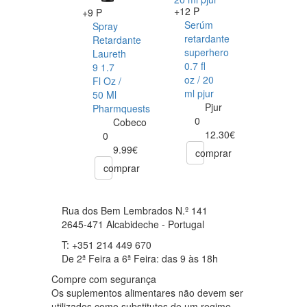
+12 P
+9 P
Serúm
Spray
retardante
Retardante
superhero
Laureth
0.7 fl
9 1.7
oz / 20
Fl Oz /
ml pjur
50 Ml
Pjur
Pharmquests
0
Cobeco
12.30€
0
9.99€
comprar
comprar
Rua dos Bem Lembrados N.º 141
2645-471 Alcabideche - Portugal
T: +351 214 449 670
De 2ª Feira a 6ª Feira: das 9 às 18h
Compre com segurança
Os suplementos alimentares não devem ser
utilizados como substitutos de um regime