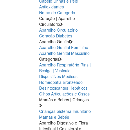
Cabelo Unhas e Pele
Antioxidantes
Nome de Categoria
Coração | Aparelho
Circulatório
Aparelho Circulatório
Coração
Diabetes
Aparelho Genital
Aparelho Genital Feminino
Aparelho Genital Masculino
Categorias
Aparelho Respiratório
Rins |
Bexiga | Vesícula
Dispositivos Médicos
Homeopatia
Bronzeado
Desintoxicantes Hepáticos
Olhos
Articulações e Ossos
Mamãs e Bebés | Crianças
Crianças
Sistema Imunitário
Mamãs e Bebés
Aparelho Digestivo e Flora
Intestinal | Colesterol e