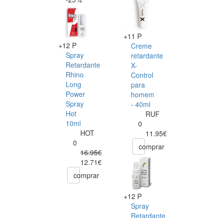
+11 P
+12 P
Creme
Spray
retardante
Retardante
X-
Rhino
Control
Long
para
Power
homem
Spray
- 40ml
Hot
RUF
10ml
0
HOT
11.95€
0
comprar
16.95€
12.71€
comprar
+12 P
Spray
Retardante