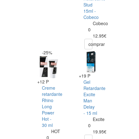
Stud
15ml -
Cobeco
Cobeco
0
12.95€
comprar
-25%
+19 P
+12 P
Gel
Creme
Retardante
retardante
Excite
Rhino
Man
Long
Delay
Power
- 15 ml
Hot -
Excite
30 ml
0
HOT
19.95€
0