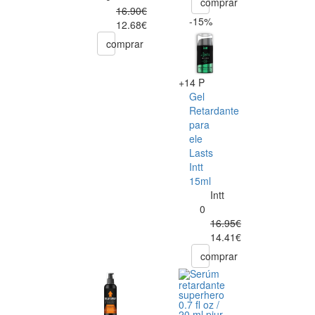
comprar
16.90€
-15%
12.68€
comprar
+14 P
Gel
Retardante
para
ele
Lasts
Intt
15ml
Intt
0
16.95€
14.41€
comprar