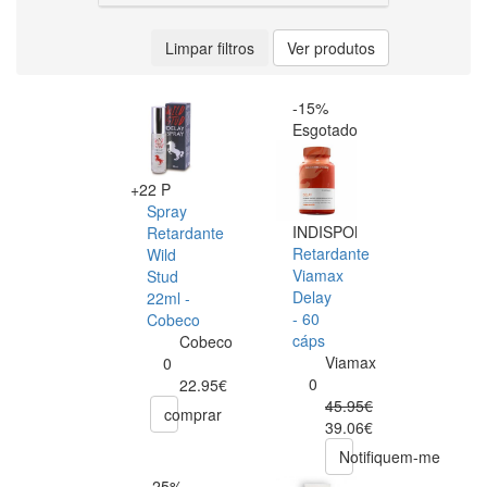
Limpar filtros
Ver produtos
-15%
Esgotado
+22 P
Spray
INDISPONÍVEL
Retardante
Retardante
Wild
Viamax
Stud
Delay
22ml -
- 60
Cobeco
cáps
Cobeco
Viamax
0
0
22.95€
45.95€
comprar
39.06€
Notifiquem-me
-25%