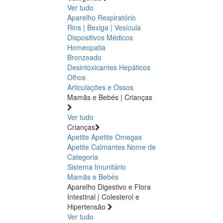
Ver tudo
Aparelho Respiratório
Rins | Bexiga | Vesícula
Dispositivos Médicos
Homeopatia
Bronzeado
Desintoxicantes Hepáticos
Olhos
Articulações e Ossos
Mamãs e Bebés | Crianças
Ver tudo
Crianças
Apetite
Apetite
Omegas
Apetite
Calmantes
Nome de
Categoria
Sistema Imunitário
Mamãs e Bebés
Aparelho Digestivo e Flora
Intestinal | Colesterol e
Hipertensão
Ver tudo