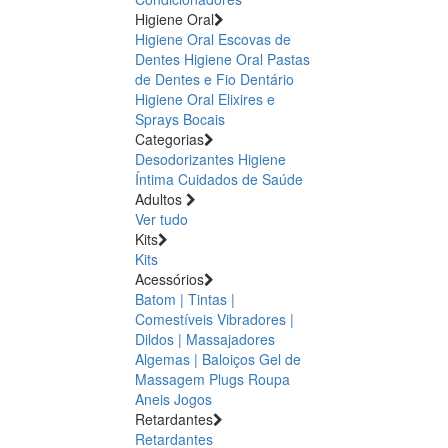
Higiene Oral
Higiene Oral Escovas de
Dentes
Higiene Oral Pastas
de Dentes e Fio Dentário
Higiene Oral Elixires e
Sprays Bocais
Categorias
Desodorizantes
Higiene
Íntima
Cuidados de Saúde
Adultos
Ver tudo
Kits
Kits
Acessórios
Batom | Tintas |
Comestíveis
Vibradores |
Dildos | Massajadores
Algemas | Baloiços
Gel de
Massagem
Plugs
Roupa
Aneis
Jogos
Retardantes
Retardantes