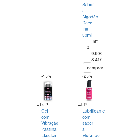
Sabor
a
Algodão
Doce
Intt
30ml
Intt
0
9.90€
8.41€
comprar
-15%
-25%
+14 P
+4 P
Gel
Lubrificante
com
com
Vibração
sabor
Pastilha
a
Elástica
Morango