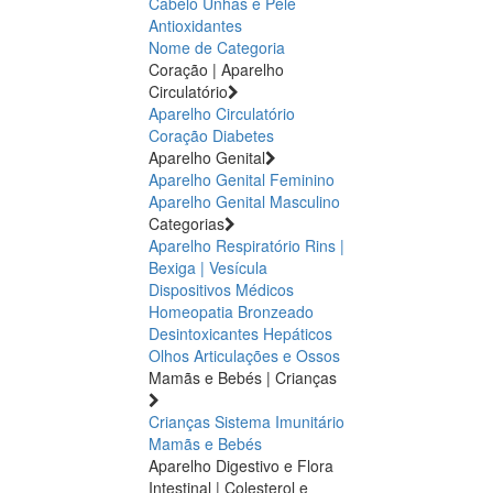
Cabelo Unhas e Pele
Antioxidantes
Nome de Categoria
Coração | Aparelho
Circulatório
Aparelho Circulatório
Coração
Diabetes
Aparelho Genital
Aparelho Genital Feminino
Aparelho Genital Masculino
Categorias
Aparelho Respiratório
Rins |
Bexiga | Vesícula
Dispositivos Médicos
Homeopatia
Bronzeado
Desintoxicantes Hepáticos
Olhos
Articulações e Ossos
Mamãs e Bebés | Crianças
Crianças
Sistema Imunitário
Mamãs e Bebés
Aparelho Digestivo e Flora
Intestinal | Colesterol e