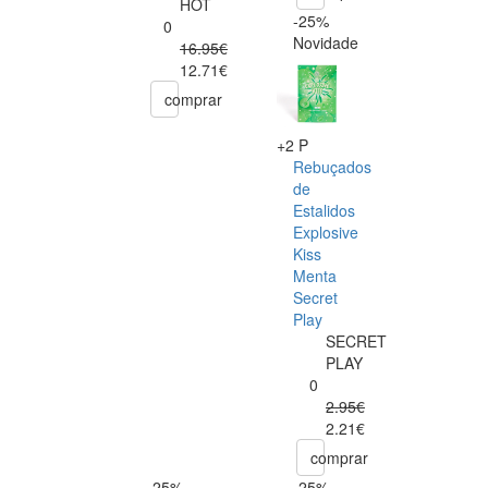
HOT
-25%
0
Novidade
16.95€
12.71€
comprar
+2 P
Rebuçados
de
Estalidos
Explosive
Kiss
Menta
Secret
Play
SECRET
PLAY
0
2.95€
2.21€
comprar
-25%
-25%