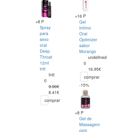
+16 P
+8 P
Gel
Spray
Intímo
para
Oral
sexo
Optimizer
oral
sabor
Deep
Morango
Throat
undefined
12ml
0
intt
16.95€
Intt
comprar
0
-15%
9.90€
8.41€
comprar
+8 P
Gel de
Massagem
com