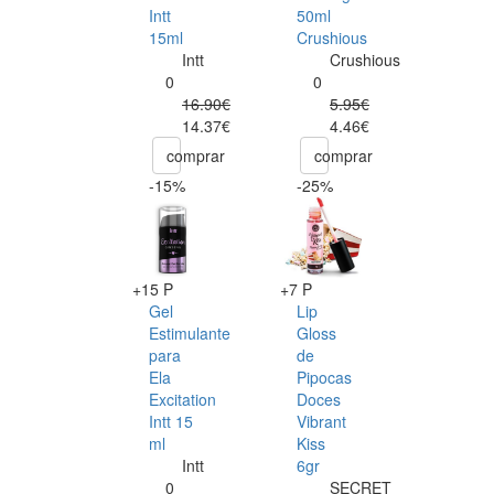
Intt
50ml
15ml
Crushious
Intt
Crushious
0
0
16.90€
5.95€
14.37€
4.46€
comprar
comprar
-15%
-25%
+15 P
+7 P
Gel
Lip
Estimulante
Gloss
para
de
Ela
Pipocas
Excitation
Doces
Intt 15
Vibrant
ml
Kiss
Intt
6gr
0
SECRET