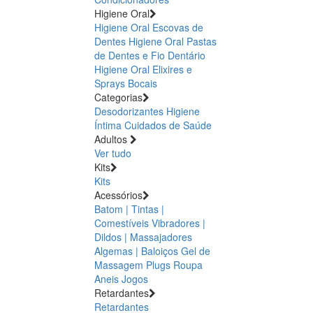
Higiene Oral
Higiene Oral Escovas de
Dentes
Higiene Oral Pastas
de Dentes e Fio Dentário
Higiene Oral Elixires e
Sprays Bocais
Categorias
Desodorizantes
Higiene
Íntima
Cuidados de Saúde
Adultos
Ver tudo
Kits
Kits
Acessórios
Batom | Tintas |
Comestíveis
Vibradores |
Dildos | Massajadores
Algemas | Baloiços
Gel de
Massagem
Plugs
Roupa
Aneis
Jogos
Retardantes
Retardantes