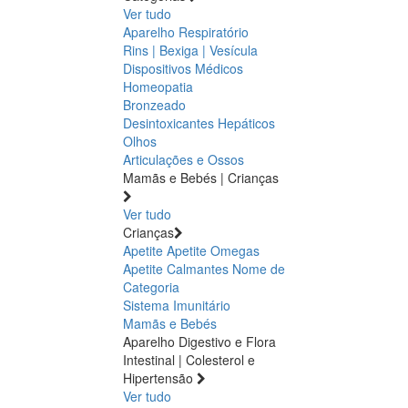
Ver tudo
Aparelho Respiratório
Rins | Bexiga | Vesícula
Dispositivos Médicos
Homeopatia
Bronzeado
Desintoxicantes Hepáticos
Olhos
Articulações e Ossos
Mamãs e Bebés | Crianças
Ver tudo
Crianças
Apetite
Apetite
Omegas
Apetite
Calmantes
Nome de
Categoria
Sistema Imunitário
Mamãs e Bebés
Aparelho Digestivo e Flora
Intestinal | Colesterol e
Hipertensão
Ver tudo