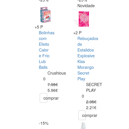
Novidade
+5 P
Bolinhas
+2 P
com
Rebuçados
Efeito
de
Calor
Estalidos
e Frio
Explosive
Lub
Kiss
Balls
Morango
Crushious
Secret
0
Play
7.95€
SECRET
5.96€
PLAY
0
comprar
2.95€
2.21€
comprar
-15%