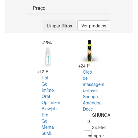
Preço
Limpar filtros
Ver produtos
-25%
+24 P
+12 P
Óleo
Hot
de
Gel
massagem
Intímo
beijável
Oral
Shunga
Optimizer
Amêndoa
Blowjob
Doce
Ero
SHUNGA
Gel
0
Menta
24.95€
50ML
comprar