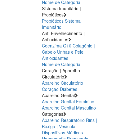
Nome de Categoria
Sistema Imunitário |
Probióticos
Probióticos
Sistema
Imunitário
Anti-Envelhecimento |
Antioxidantes
Coenzima Q10
Colagénio |
Cabelo Unhas e Pele
Antioxidantes
Nome de Categoria
Coração | Aparelho
Circulatório
Aparelho Circulatório
Coração
Diabetes
Aparelho Genital
Aparelho Genital Feminino
Aparelho Genital Masculino
Categorias
Aparelho Respiratório
Rins |
Bexiga | Vesícula
Dispositivos Médicos
Homeopatia
Bronzeado