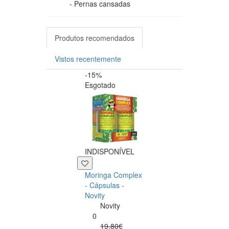
- Pernas cansadas
Produtos recomendados
Vistos recentemente
-15%
-20%
Esgotado
INDISPONÍVEL
+39 P
Moringa Complex
Now NAC 600m
- Cápsulas -
– 250 cápsulas
Novity
Now
Novity
Foods
0
0
19.80€