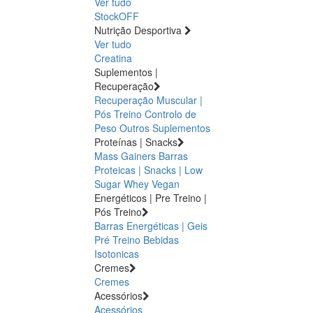
Ver tudo
StockOFF
Nutrição Desportiva
Ver tudo
Creatina
Suplementos |
Recuperação
Recuperação Muscular |
Pós Treino
Controlo de
Peso
Outros Suplementos
Proteínas | Snacks
Mass Gainers
Barras
Proteicas | Snacks | Low
Sugar
Whey
Vegan
Energéticos | Pre Treino |
Pós Treino
Barras Energéticas | Geis
Pré Treino
Bebidas
Isotonicas
Cremes
Cremes
Acessórios
Acessórios