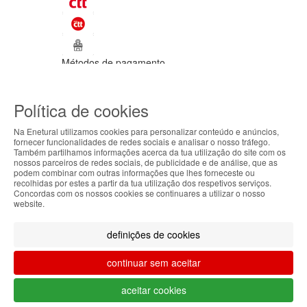
Métodos de pagamento
©Enetural 2026
Política de cookies
Todos os direitos reservados / Salvo
indicação de contrário as promoções
Na Enetural utilizamos cookies para personalizar conteúdo e anúncios,
apresentadas são válidas até ao dia 11-
fornecer funcionalidades de redes sociais e analisar o nosso tráfego.
08-2026.
Também partilhamos informações acerca da tua utilização do site com os
ABOUT THE COOKIES
nossos parceiros de redes sociais, de publicidade e de análise, que as
Designed & developed by
Bsolus
podem combinar com outras informações que lhes forneceste ou
Enetural handles information about your visit using
recolhidas por estes a partir da tua utilização dos respetivos serviços.
Filtrar por
Concordas com os nossos cookies se continuares a utilizar o nosso
cookies that improve the performance of the
website.
website, facilitate sharing via social networks and
Limpar filtros
Filtrar
offer advertising tailored to your interests. By
definições de cookies
continuing to browse our site, you accept the use of
these cookies. For more information, see our
continuar sem aceitar
Privacy and Cookie Policy. You can configure your
preferences in Cookie settings.
O teu carrinho está vazio.
aceitar cookies
Voltar à loja
Accepted