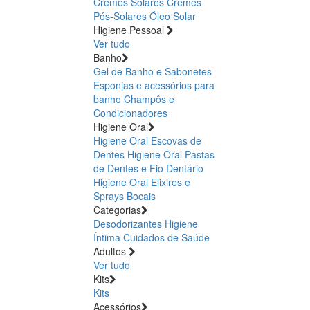
Cremes Solares
Cremes
Pós-Solares
Óleo Solar
Higiene Pessoal
Ver tudo
Banho
Gel de Banho e Sabonetes
Esponjas e acessórios para
banho
Champôs e
Condicionadores
Higiene Oral
Higiene Oral Escovas de
Dentes
Higiene Oral Pastas
de Dentes e Fio Dentário
Higiene Oral Elixires e
Sprays Bocais
Categorias
Desodorizantes
Higiene
Íntima
Cuidados de Saúde
Adultos
Ver tudo
Kits
Kits
Acessórios