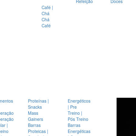
Refeição
Doces
Café |
Chá
Chá
Café
mentos
Proteínas |
Energéticos
Snacks
| Pre
eração
Mass
Treino |
eração
Gainers
Pós Treino
ar |
Barras
Barras
reino
Proteicas |
Energéticas