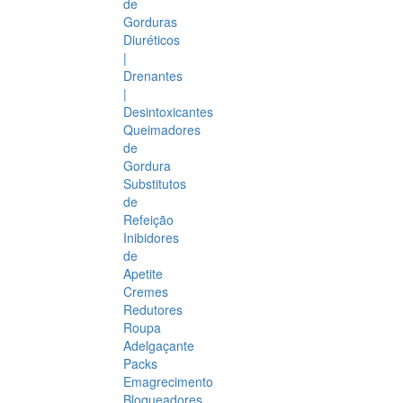
de
Gorduras
Diuréticos
|
Drenantes
|
Desintoxicantes
Queimadores
de
Gordura
Substitutos
de
Refeição
Inibidores
de
Apetite
Cremes
Redutores
Roupa
Adelgaçante
Packs
Emagrecimento
Bloqueadores