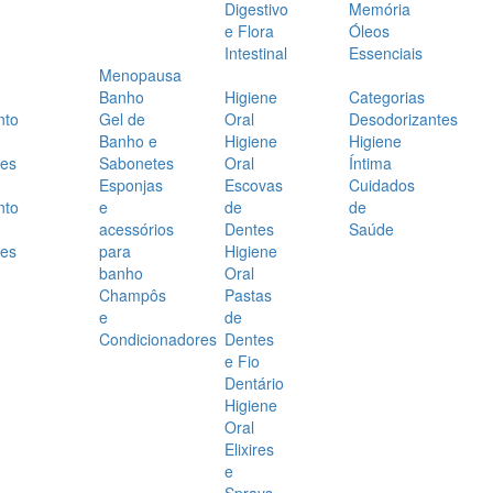
Digestivo
Memória
e Flora
Óleos
Intestinal
Essenciais
Menopausa
Banho
Higiene
Categorias
nto
Gel de
Oral
Desodorizantes
Banho e
Higiene
Higiene
es
Sabonetes
Oral
Íntima
Esponjas
Escovas
Cuidados
nto
e
de
de
acessórios
Dentes
Saúde
es
para
Higiene
banho
Oral
Champôs
Pastas
e
de
Condicionadores
Dentes
e Fio
Dentário
Higiene
Oral
Elixires
e
Sprays