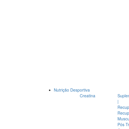
Nutrição Desportiva
Creatina
Suple
|
Recup
Recup
Muscul
Pós T