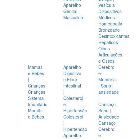
Aparelho
Vesícula
Genital
Dispositivos
Masculino
Médicos
Homeopatia
Bronzeado
Desintoxicantes
Hepáticos
Olhos
Articulações
e Ossos
Mamãs
Aparelho
Cérebro
e Bebés
Digestivo
e
|
e Flora
Memória
Crianças
Intestinal
| Sono |
Crianças
|
ansiedade
Sistema
Colesterol
|
Imunitário
e
Cansaço
Mamãs
Hipertensão
Sono |
e Bebés
Colesterol
Ansiedade
|
Cansaço
Hipertensão
Cérebro
Aparelho
e