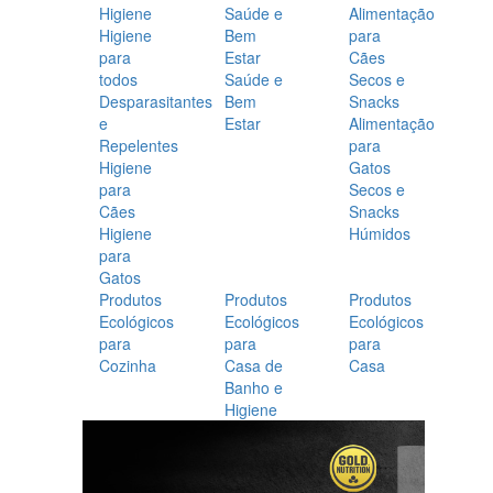
Higiene
Saúde e
Alimentação
Higiene
Bem
para
para
Estar
Cães
todos
Saúde e
Secos e
Desparasitantes
Bem
Snacks
e
Estar
Alimentação
Repelentes
para
Higiene
Gatos
para
Secos e
Cães
Snacks
Higiene
Húmidos
para
Gatos
Produtos
Produtos
Produtos
Ecológicos
Ecológicos
Ecológicos
para
para
para
Cozinha
Casa de
Casa
Banho e
Higiene