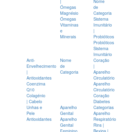
|
Nome
Ómegas
de
Magnésio
Categoria
Ómegas
Sistema
Vitaminas
Imunitário
e
|
Minerais
Probióticos
Probióticos
Sistema
Imunitário
Anti-
Nome
Coração
Envelhecimento
de
|
|
Categoria
Aparelho
Antioxidantes
Circulatório
Coenzima
Aparelho
Q10
Circulatório
Colagénio
Coração
| Cabelo
Diabetes
Unhas e
Aparelho
Categorias
Pele
Genital
Aparelho
Antioxidantes
Aparelho
Respiratório
Genital
Rins |
Feminino
Bexiga |