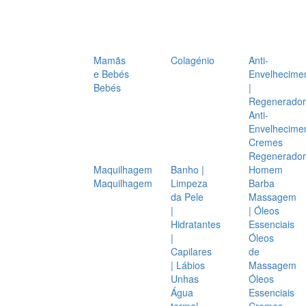
Mamãs
Colagénio
Anti-
e Bebés
Envelhecime
Bebés
|
Regenerador
Anti-
Envelhecime
Cremes
Regenerador
Maquilhagem
Banho |
Homem
Maquilhagem
Limpeza
Barba
da Pele
Massagem
|
| Óleos
Hidratantes
Essenciais
|
Óleos
Capilares
de
| Lábios
Massagem
Unhas
Óleos
Água
Essenciais
termal
Cremes