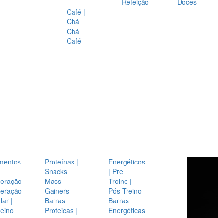
Refeição
Doces
Café |
Chá
Chá
Café
mentos
Proteínas |
Energéticos
Snacks
| Pre
eração
Mass
Treino |
eração
Gainers
Pós Treino
ar |
Barras
Barras
reino
Proteicas |
Energéticas