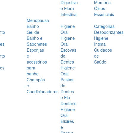
Digestivo
Memória
e Flora
Óleos
Intestinal
Essenciais
Menopausa
Banho
Higiene
Categorias
nto
Gel de
Oral
Desodorizantes
Banho e
Higiene
Higiene
es
Sabonetes
Oral
Íntima
Esponjas
Escovas
Cuidados
nto
e
de
de
acessórios
Dentes
Saúde
es
para
Higiene
banho
Oral
Champôs
Pastas
e
de
Condicionadores
Dentes
e Fio
Dentário
Higiene
Oral
Elixires
e
Sprays