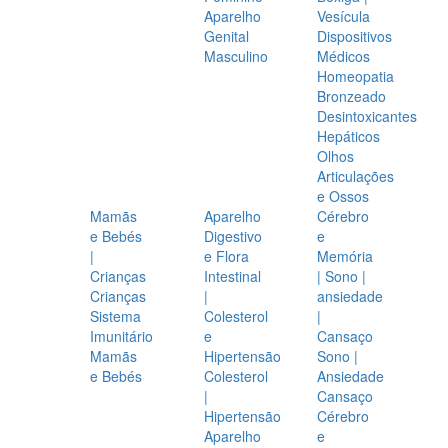
Aparelho
Vesícula
Genital
Dispositivos
Masculino
Médicos
Homeopatia
Bronzeado
Desintoxicantes
Hepáticos
Olhos
Articulações
e Ossos
Mamãs
Aparelho
Cérebro
e Bebés
Digestivo
e
|
e Flora
Memória
Crianças
Intestinal
| Sono |
Crianças
|
ansiedade
Sistema
Colesterol
|
Imunitário
e
Cansaço
Mamãs
Hipertensão
Sono |
e Bebés
Colesterol
Ansiedade
|
Cansaço
Hipertensão
Cérebro
Aparelho
e