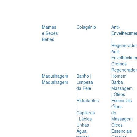
Mamãs
Colagénio
Anti-
e Bebés
Envelhecime
Bebés
|
Regenerador
Anti-
Envelhecime
Cremes
Regenerador
Maquilhagem
Banho |
Homem
Maquilhagem
Limpeza
Barba
da Pele
Massagem
|
| Óleos
Hidratantes
Essenciais
|
Óleos
Capilares
de
| Lábios
Massagem
Unhas
Óleos
Água
Essenciais
termal
Cremes