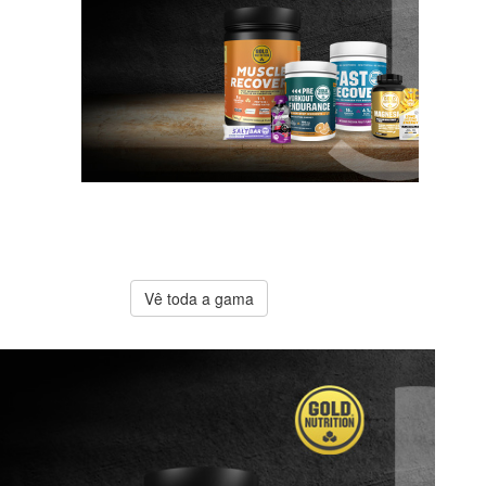
A melhor
oferta
Gold
Nutrition
Vê toda a gama