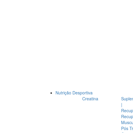
Nutrição Desportiva
Creatina
Suple
|
Recup
Recup
Muscul
Pós T