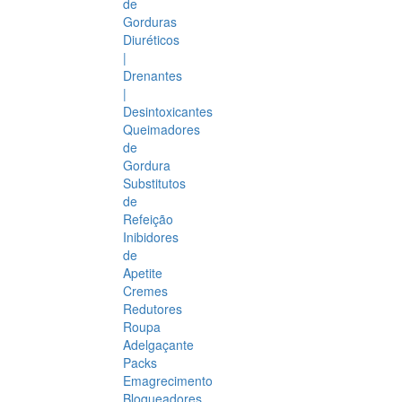
de
Gorduras
Diuréticos
|
Drenantes
|
Desintoxicantes
Queimadores
de
Gordura
Substitutos
de
Refeição
Inibidores
de
Apetite
Cremes
Redutores
Roupa
Adelgaçante
Packs
Emagrecimento
Bloqueadores