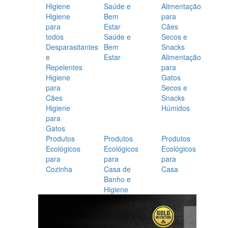
Higiene
Saúde e
Alimentação
Higiene
Bem
para
para
Estar
Cães
todos
Saúde e
Secos e
Desparasitantes
Bem
Snacks
e
Estar
Alimentação
Repelentes
para
Higiene
Gatos
para
Secos e
Cães
Snacks
Higiene
Húmidos
para
Gatos
Produtos
Produtos
Produtos
Ecológicos
Ecológicos
Ecológicos
para
para
para
Cozinha
Casa de
Casa
Banho e
Higiene