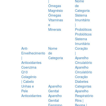
|
Nome
Ómegas
de
Magnésio
Categoria
Ómegas
Sistema
Vitaminas
Imunitário
e
|
Minerais
Probióticos
Probióticos
Sistema
Imunitário
Anti-
Nome
Coração
Envelhecimento
de
|
|
Categoria
Aparelho
Antioxidantes
Circulatório
Coenzima
Aparelho
Q10
Circulatório
Colagénio
Coração
| Cabelo
Diabetes
Unhas e
Aparelho
Categorias
Pele
Genital
Aparelho
Antioxidantes
Aparelho
Respiratório
Genital
Rins |
Feminino
Bexiga |