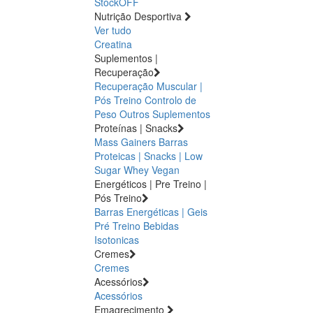
StockOFF
Nutrição Desportiva
Ver tudo
Creatina
Suplementos |
Recuperação
Recuperação Muscular |
Pós Treino
Controlo de
Peso
Outros Suplementos
Proteínas | Snacks
Mass Gainers
Barras
Proteicas | Snacks | Low
Sugar
Whey
Vegan
Energéticos | Pre Treino |
Pós Treino
Barras Energéticas | Geis
Pré Treino
Bebidas
Isotonicas
Cremes
Cremes
Acessórios
Acessórios
Emagrecimento