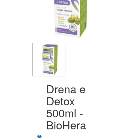
Drena e
Detox
500ml -
BioHera