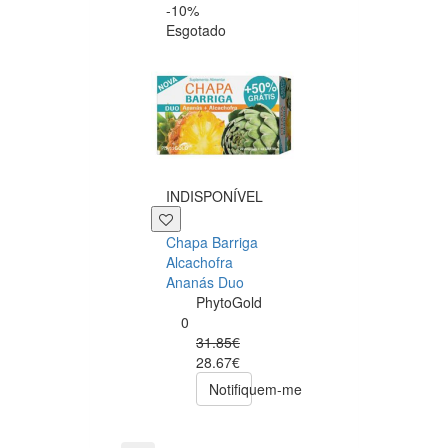
-10%
-15%
Esgotado
+29 P
INDISPONÍVEL
Depuralina BO
Chapa Barriga
Effect
Alcachofra
Depuralina
Ananás Duo
0
PhytoGold
34.90€
0
29.66€
31.85€
comprar
28.67€
Notifiquem-me