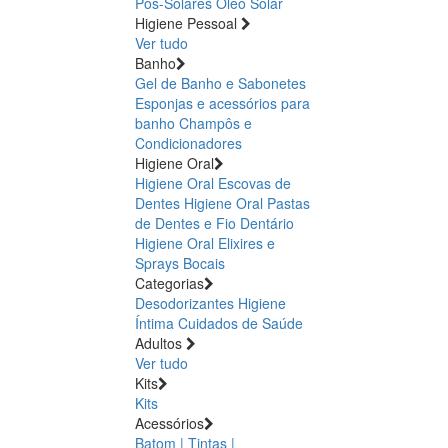
Pós-Solares
Óleo Solar
Higiene Pessoal
Ver tudo
Banho
Gel de Banho e Sabonetes
Esponjas e acessórios para
banho
Champôs e
Condicionadores
Higiene Oral
Higiene Oral Escovas de
Dentes
Higiene Oral Pastas
de Dentes e Fio Dentário
Higiene Oral Elixires e
Sprays Bocais
Categorias
Desodorizantes
Higiene
Íntima
Cuidados de Saúde
Adultos
Ver tudo
Kits
Kits
Acessórios
Batom | Tintas |