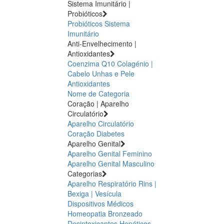
Sistema Imunitário |
Probióticos
Probióticos
Sistema
Imunitário
Anti-Envelhecimento |
Antioxidantes
Coenzima Q10
Colagénio |
Cabelo Unhas e Pele
Antioxidantes
Nome de Categoria
Coração | Aparelho
Circulatório
Aparelho Circulatório
Coração
Diabetes
Aparelho Genital
Aparelho Genital Feminino
Aparelho Genital Masculino
Categorias
Aparelho Respiratório
Rins |
Bexiga | Vesícula
Dispositivos Médicos
Homeopatia
Bronzeado
Desintoxicantes Hepáticos