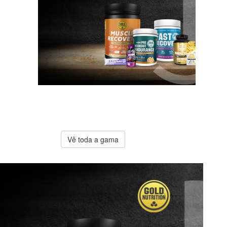
A melhor
oferta
Gold
Nutrition
Vê toda a gama