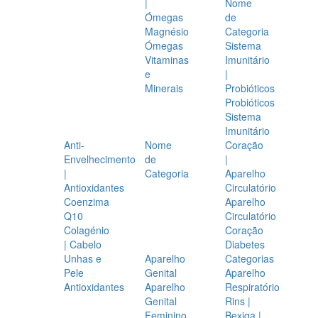
|
Nome
Ómegas
de
Magnésio
Categoria
Ómegas
Sistema
Vitaminas
Imunitário
e
|
Minerais
Probióticos
Probióticos
Sistema
Imunitário
Anti-
Nome
Coração
Envelhecimento
de
|
|
Categoria
Aparelho
Antioxidantes
Circulatório
Coenzima
Aparelho
Q10
Circulatório
Colagénio
Coração
| Cabelo
Diabetes
Unhas e
Aparelho
Categorias
Pele
Genital
Aparelho
Antioxidantes
Aparelho
Respiratório
Genital
Rins |
Feminino
Bexiga |