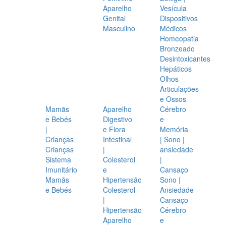
Aparelho
Vesícula
Genital
Dispositivos
Masculino
Médicos
Homeopatia
Bronzeado
Desintoxicantes
Hepáticos
Olhos
Articulações
e Ossos
Mamãs
Aparelho
Cérebro
e Bebés
Digestivo
e
|
e Flora
Memória
Crianças
Intestinal
| Sono |
Crianças
|
ansiedade
Sistema
Colesterol
|
Imunitário
e
Cansaço
Mamãs
Hipertensão
Sono |
e Bebés
Colesterol
Ansiedade
|
Cansaço
Hipertensão
Cérebro
Aparelho
e