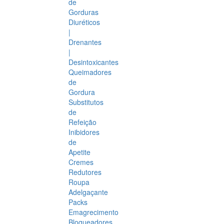
de
Gorduras
Diuréticos
|
Drenantes
|
Desintoxicantes
Queimadores
de
Gordura
Substitutos
de
Refeição
Inibidores
de
Apetite
Cremes
Redutores
Roupa
Adelgaçante
Packs
Emagrecimento
Bloqueadores