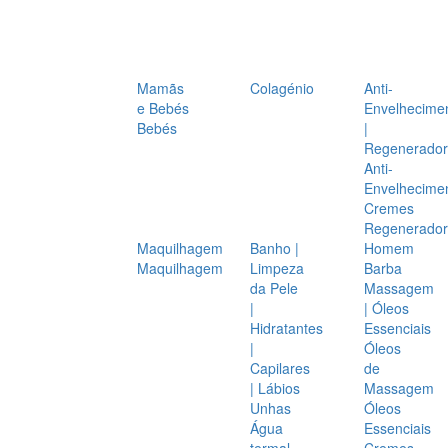
Mamãs
Colagénio
Anti-
e Bebés
Envelhecime
Bebés
|
Regenerador
Anti-
Envelhecime
Cremes
Regenerador
Maquilhagem
Banho |
Homem
Maquilhagem
Limpeza
Barba
da Pele
Massagem
|
| Óleos
Hidratantes
Essenciais
|
Óleos
Capilares
de
| Lábios
Massagem
Unhas
Óleos
Água
Essenciais
termal
Cremes