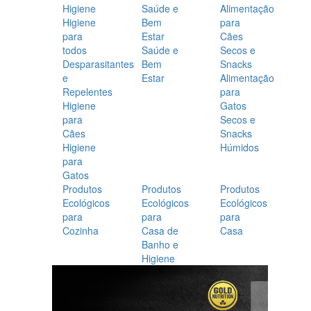
Higiene
Saúde e
Alimentação
Higiene
Bem
para
para
Estar
Cães
todos
Saúde e
Secos e
Desparasitantes
Bem
Snacks
e
Estar
Alimentação
Repelentes
para
Higiene
Gatos
para
Secos e
Cães
Snacks
Higiene
Húmidos
para
Gatos
Produtos
Produtos
Produtos
Ecológicos
Ecológicos
Ecológicos
para
para
para
Cozinha
Casa de
Casa
Banho e
Higiene