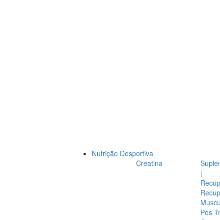
Nutrição Desportiva
Creatina
Suple
|
Recup
Recup
Muscul
Pós T