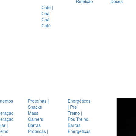
Refeição
Doces
Café |
Chá
Chá
Café
mentos
Proteínas |
Energéticos
Snacks
| Pre
eração
Mass
Treino |
eração
Gainers
Pós Treino
ar |
Barras
Barras
reino
Proteicas |
Energéticas