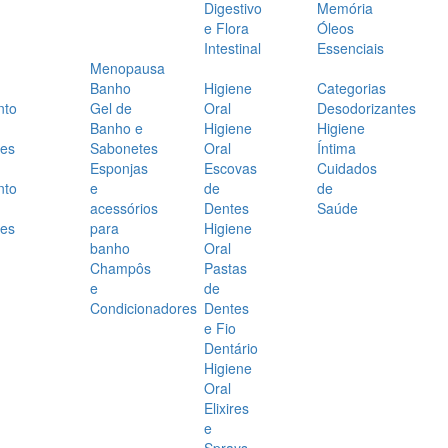
Digestivo
Memória
e Flora
Óleos
Intestinal
Essenciais
Menopausa
Banho
Higiene
Categorias
nto
Gel de
Oral
Desodorizantes
Banho e
Higiene
Higiene
es
Sabonetes
Oral
Íntima
Esponjas
Escovas
Cuidados
nto
e
de
de
acessórios
Dentes
Saúde
es
para
Higiene
banho
Oral
Champôs
Pastas
e
de
Condicionadores
Dentes
e Fio
Dentário
Higiene
Oral
Elixires
e
Sprays