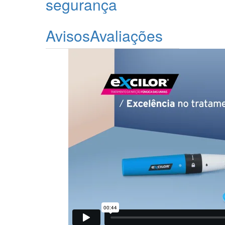
segurança
Avisos
Avaliações