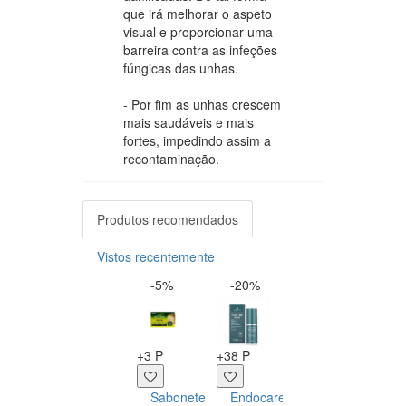
que irá melhorar o aspeto
visual e proporcionar uma
barreira contra as infeções
fúngicas das unhas.
- Por fim as unhas crescem
mais saudáveis e mais
fortes, impedindo assim a
recontaminação.
Produtos recomendados
Vistos recentemente
-5%
-20%
Esgotado
-1
+3 P
+38 P
INDISPONÍVEL
+10 
Sabonete
Endocare
Cattier