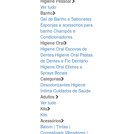
Higiene Pessoal
Ver tudo
Banho
Gel de Banho e Sabonetes
Esponjas e acessórios para
banho
Champôs e
Condicionadores
Higiene Oral
Higiene Oral Escovas de
Dentes
Higiene Oral Pastas
de Dentes e Fio Dentário
Higiene Oral Elixires e
Sprays Bocais
Categorias
Desodorizantes
Higiene
Íntima
Cuidados de Saúde
Adultos
Ver tudo
Kits
Kits
Acessórios
Batom | Tintas |
Comestíveis
Vibradores |