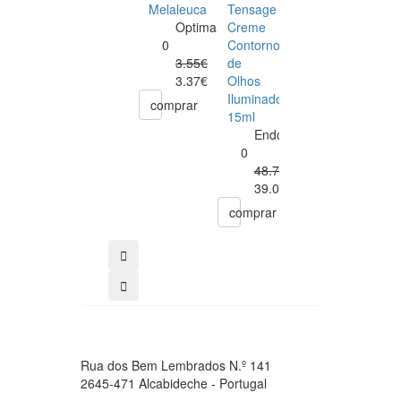
ES
Melaleuca
Tensage
Protetor
Al
Optima
Creme
Solar
Ve
0
Contorno
Creme
Ge
3.55€
de
c/color
Pu
3.37€
Olhos
SPF50
Bi
Iluminador
40ml.
comprar
20
15ml
CATTIER
ml
Endocare
0
0
22.92€
48.75€
Notifiqu
39.00€
comprar
co
Rua dos Bem Lembrados N.º 141
2645-471 Alcabideche - Portugal