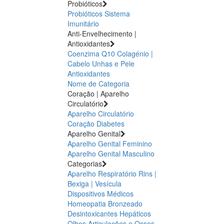
Probióticos
Probióticos
Sistema
Imunitário
Anti-Envelhecimento |
Antioxidantes
Coenzima Q10
Colagénio |
Cabelo Unhas e Pele
Antioxidantes
Nome de Categoria
Coração | Aparelho
Circulatório
Aparelho Circulatório
Coração
Diabetes
Aparelho Genital
Aparelho Genital Feminino
Aparelho Genital Masculino
Categorias
Aparelho Respiratório
Rins |
Bexiga | Vesícula
Dispositivos Médicos
Homeopatia
Bronzeado
Desintoxicantes Hepáticos
Olhos
Articulações e Ossos