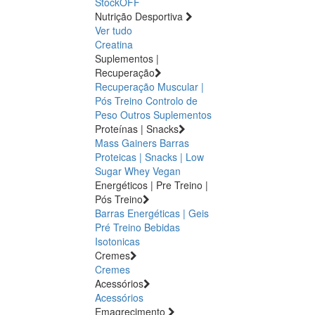
StockOFF
Nutrição Desportiva
Ver tudo
Creatina
Suplementos |
Recuperação
Recuperação Muscular |
Pós Treino
Controlo de
Peso
Outros Suplementos
Proteínas | Snacks
Mass Gainers
Barras
Proteicas | Snacks | Low
Sugar
Whey
Vegan
Energéticos | Pre Treino |
Pós Treino
Barras Energéticas | Geis
Pré Treino
Bebidas
Isotonicas
Cremes
Cremes
Acessórios
Acessórios
Emagrecimento