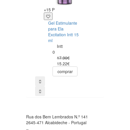
+15 P
+7 P
Gel Estimulante
Lip Gloss de
para Ela
Pipocas Doces
Excitation Intt 15
Vibrant Kiss 6gr
ml
SECRET
Intt
PLAY
0
0
17.90€
10.20€
15.22€
7.65€
comprar
comprar
Rua dos Bem Lembrados N.º 141
2645-471 Alcabideche - Portugal