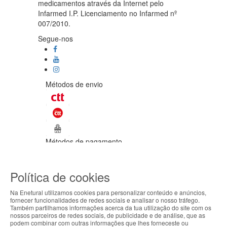
medicamentos através da Internet pelo
Infarmed I.P. Licenciamento no Infarmed nº
007/2010.
Segue-nos
Métodos de envio
Métodos de pagamento
©Enetural 2026
Política de cookies
Todos os direitos reservados / Salvo
indicação de contrário as promoções
Na Enetural utilizamos cookies para personalizar conteúdo e anúncios,
apresentadas são válidas até ao dia 10-
fornecer funcionalidades de redes sociais e analisar o nosso tráfego.
08-2026.
Também partilhamos informações acerca da tua utilização do site com os
ABOUT THE COOKIES
nossos parceiros de redes sociais, de publicidade e de análise, que as
Designed & developed by
Bsolus
podem combinar com outras informações que lhes forneceste ou