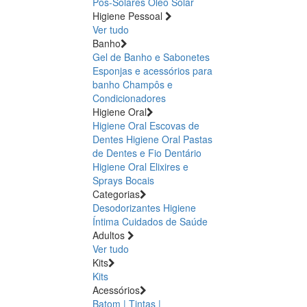
Pós-Solares
Óleo Solar
Higiene Pessoal
Ver tudo
Banho
Gel de Banho e Sabonetes
Esponjas e acessórios para
banho
Champôs e
Condicionadores
Higiene Oral
Higiene Oral Escovas de
Dentes
Higiene Oral Pastas
de Dentes e Fio Dentário
Higiene Oral Elixires e
Sprays Bocais
Categorias
Desodorizantes
Higiene
Íntima
Cuidados de Saúde
Adultos
Ver tudo
Kits
Kits
Acessórios
Batom | Tintas |