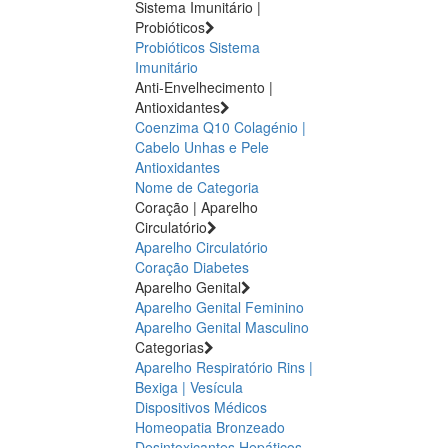
Sistema Imunitário |
Probióticos
Probióticos
Sistema
Imunitário
Anti-Envelhecimento |
Antioxidantes
Coenzima Q10
Colagénio |
Cabelo Unhas e Pele
Antioxidantes
Nome de Categoria
Coração | Aparelho
Circulatório
Aparelho Circulatório
Coração
Diabetes
Aparelho Genital
Aparelho Genital Feminino
Aparelho Genital Masculino
Categorias
Aparelho Respiratório
Rins |
Bexiga | Vesícula
Dispositivos Médicos
Homeopatia
Bronzeado
Desintoxicantes Hepáticos