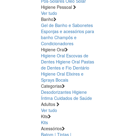
Pós-Solares
Óleo Solar
Higiene Pessoal
Ver tudo
Banho
Gel de Banho e Sabonetes
Esponjas e acessórios para
banho
Champôs e
Condicionadores
Higiene Oral
Higiene Oral Escovas de
Dentes
Higiene Oral Pastas
de Dentes e Fio Dentário
Higiene Oral Elixires e
Sprays Bocais
Categorias
Desodorizantes
Higiene
Íntima
Cuidados de Saúde
Adultos
Ver tudo
Kits
Kits
Acessórios
Batom | Tintas |