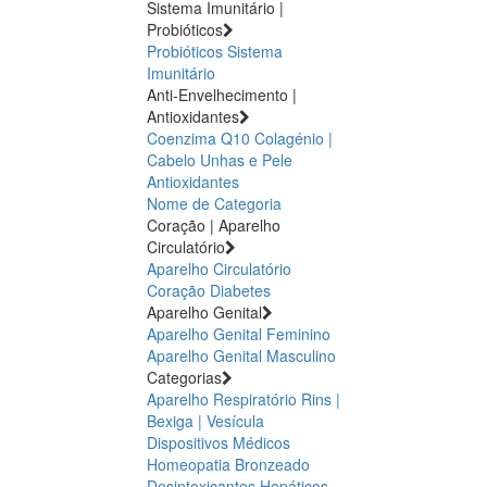
Sistema Imunitário |
Probióticos
Probióticos
Sistema
Imunitário
Anti-Envelhecimento |
Antioxidantes
Coenzima Q10
Colagénio |
Cabelo Unhas e Pele
Antioxidantes
Nome de Categoria
Coração | Aparelho
Circulatório
Aparelho Circulatório
Coração
Diabetes
Aparelho Genital
Aparelho Genital Feminino
Aparelho Genital Masculino
Categorias
Aparelho Respiratório
Rins |
Bexiga | Vesícula
Dispositivos Médicos
Homeopatia
Bronzeado
Desintoxicantes Hepáticos