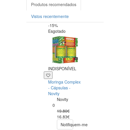
Produtos recomendados
Vistos recentemente
-15%
-20%
Esgotado
INDISPONÍVEL
+39 P
Moringa Complex
Now NAC 600m
- Cápsulas -
– 250 cápsulas
Novity
Now
Novity
Foods
0
0
19.80€
49.00€
16.83€
39.20€
Notifiquem-me
comprar