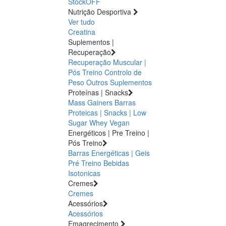
StockOFF
Nutrição Desportiva
Ver tudo
Creatina
Suplementos |
Recuperação
Recuperação Muscular |
Pós Treino
Controlo de
Peso
Outros Suplementos
Proteínas | Snacks
Mass Gainers
Barras
Proteicas | Snacks | Low
Sugar
Whey
Vegan
Energéticos | Pre Treino |
Pós Treino
Barras Energéticas | Geis
Pré Treino
Bebidas
Isotonicas
Cremes
Cremes
Acessórios
Acessórios
Emagrecimento