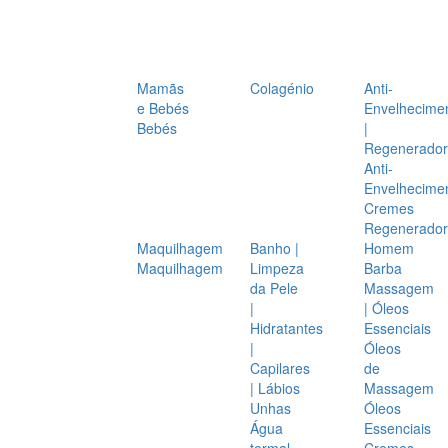
Mamãs
Colagénio
Anti-
e Bebés
Envelhecime
Bebés
|
Regenerador
Anti-
Envelhecime
Cremes
Regenerador
Maquilhagem
Banho |
Homem
Maquilhagem
Limpeza
Barba
da Pele
Massagem
|
| Óleos
Hidratantes
Essenciais
|
Óleos
Capilares
de
| Lábios
Massagem
Unhas
Óleos
Água
Essenciais
termal
Cremes