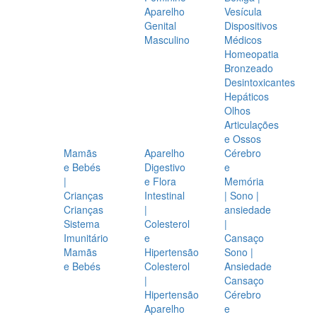
Aparelho
Vesícula
Genital
Dispositivos
Masculino
Médicos
Homeopatia
Bronzeado
Desintoxicantes
Hepáticos
Olhos
Articulações
e Ossos
Mamãs
Aparelho
Cérebro
e Bebés
Digestivo
e
|
e Flora
Memória
Crianças
Intestinal
| Sono |
Crianças
|
ansiedade
Sistema
Colesterol
|
Imunitário
e
Cansaço
Mamãs
Hipertensão
Sono |
e Bebés
Colesterol
Ansiedade
|
Cansaço
Hipertensão
Cérebro
Aparelho
e