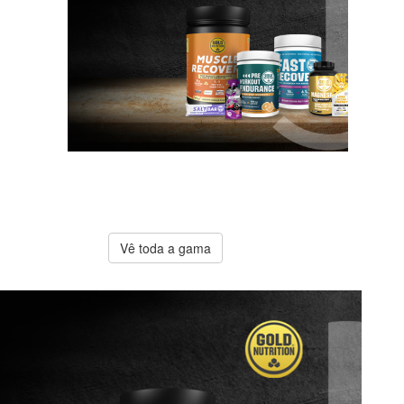
A melhor
oferta
Gold
Nutrition
Vê toda a gama