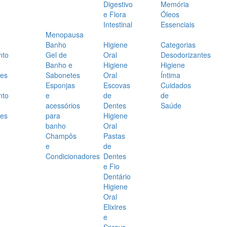
Digestivo
Memória
e Flora
Óleos
Intestinal
Essenciais
Menopausa
Banho
Higiene
Categorias
nto
Gel de
Oral
Desodorizantes
Banho e
Higiene
Higiene
es
Sabonetes
Oral
Íntima
Esponjas
Escovas
Cuidados
nto
e
de
de
acessórios
Dentes
Saúde
es
para
Higiene
banho
Oral
Champôs
Pastas
e
de
Condicionadores
Dentes
e Fio
Dentário
Higiene
Oral
Elixires
e
Sprays