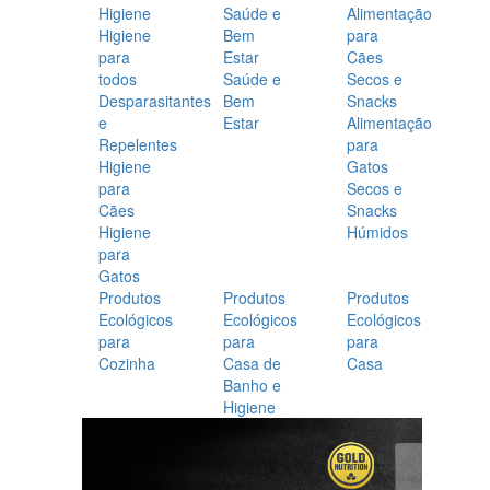
Higiene
Saúde e
Alimentação
Higiene
Bem
para
para
Estar
Cães
todos
Saúde e
Secos e
Desparasitantes
Bem
Snacks
e
Estar
Alimentação
Repelentes
para
Higiene
Gatos
para
Secos e
Cães
Snacks
Higiene
Húmidos
para
Gatos
Produtos
Produtos
Produtos
Ecológicos
Ecológicos
Ecológicos
para
para
para
Cozinha
Casa de
Casa
Banho e
Higiene