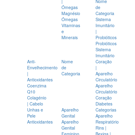
|
Nome
Ómegas
de
Magnésio
Categoria
Ómegas
Sistema
Vitaminas
Imunitário
e
|
Minerais
Probióticos
Probióticos
Sistema
Imunitário
Anti-
Nome
Coração
Envelhecimento
de
|
|
Categoria
Aparelho
Antioxidantes
Circulatório
Coenzima
Aparelho
Q10
Circulatório
Colagénio
Coração
| Cabelo
Diabetes
Unhas e
Aparelho
Categorias
Pele
Genital
Aparelho
Antioxidantes
Aparelho
Respiratório
Genital
Rins |
Feminino
Bexiga |