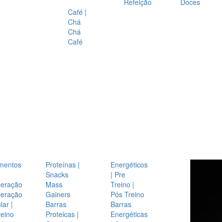
Refeição
Doces
Café |
Chá
Chá
Café
mentos
Proteínas |
Energéticos
Snacks
| Pre
eração
Mass
Treino |
eração
Gainers
Pós Treino
ar |
Barras
Barras
reino
Proteicas |
Energéticas