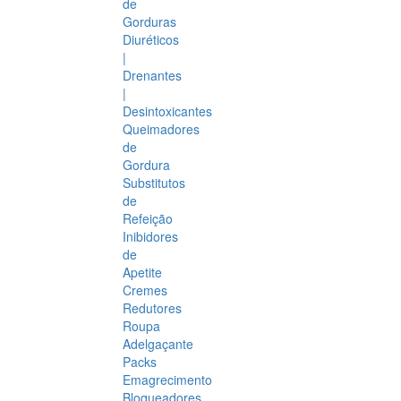
de
Gorduras
Diuréticos
|
Drenantes
|
Desintoxicantes
Queimadores
de
Gordura
Substitutos
de
Refeição
Inibidores
de
Apetite
Cremes
Redutores
Roupa
Adelgaçante
Packs
Emagrecimento
Bloqueadores