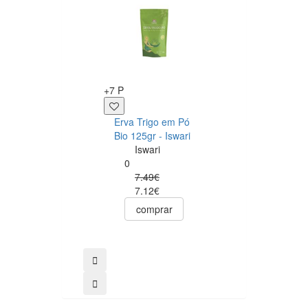
+7 P
+1 P
Erva Trigo em Pó
All Pura Barra
Bio 125gr - Iswari
Proteica
Iswari
Chocolate Branc
0
Stracciatella 40g
7.49€
All Pura
7.12€
0
1.89€
comprar
1.51€
comprar