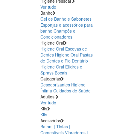
Higiene Pessoal
Ver tudo
Banho
Gel de Banho e Sabonetes
Esponjas e acessórios para
banho
Champôs e
Condicionadores
Higiene Oral
Higiene Oral Escovas de
Dentes
Higiene Oral Pastas
de Dentes e Fio Dentário
Higiene Oral Elixires e
Sprays Bocais
Categorias
Desodorizantes
Higiene
Íntima
Cuidados de Saúde
Adultos
Ver tudo
Kits
Kits
Acessórios
Batom | Tintas |
Comestíveis
Vibradores |