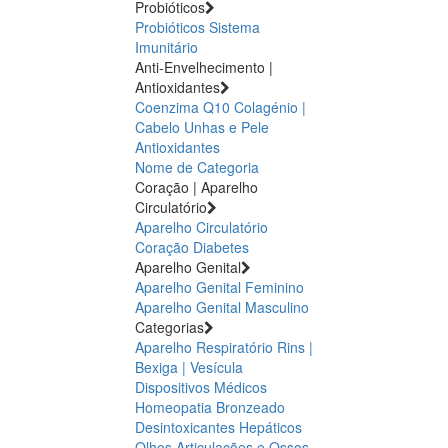
Probióticos
Probióticos
Sistema
Imunitário
Anti-Envelhecimento |
Antioxidantes
Coenzima Q10
Colagénio |
Cabelo Unhas e Pele
Antioxidantes
Nome de Categoria
Coração | Aparelho
Circulatório
Aparelho Circulatório
Coração
Diabetes
Aparelho Genital
Aparelho Genital Feminino
Aparelho Genital Masculino
Categorias
Aparelho Respiratório
Rins |
Bexiga | Vesícula
Dispositivos Médicos
Homeopatia
Bronzeado
Desintoxicantes Hepáticos
Olhos
Articulações e Ossos