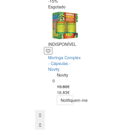
-15%
-20%
Esgotado
INDISPONÍVEL
+39 P
Moringa Complex
Now NAC 600m
- Cápsulas -
– 250 cápsulas
Novity
Now
Novity
Foods
0
0
19.80€
49.00€
16.83€
39.20€
Notifiquem-me
comprar