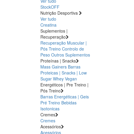
Ver tudo
StockOFF
Nutrição Desportiva
Ver tudo
Creatina
Suplementos |
Recuperação
Recuperação Muscular |
Pós Treino
Controlo de
Peso
Outros Suplementos
Proteínas | Snacks
Mass Gainers
Barras
Proteicas | Snacks | Low
Sugar
Whey
Vegan
Energéticos | Pre Treino |
Pós Treino
Barras Energéticas | Geis
Pré Treino
Bebidas
Isotonicas
Cremes
Cremes
Acessórios
Acessórios