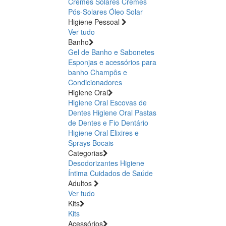
Cremes Solares
Cremes
Pós-Solares
Óleo Solar
Higiene Pessoal
Ver tudo
Banho
Gel de Banho e Sabonetes
Esponjas e acessórios para
banho
Champôs e
Condicionadores
Higiene Oral
Higiene Oral Escovas de
Dentes
Higiene Oral Pastas
de Dentes e Fio Dentário
Higiene Oral Elixires e
Sprays Bocais
Categorias
Desodorizantes
Higiene
Íntima
Cuidados de Saúde
Adultos
Ver tudo
Kits
Kits
Acessórios