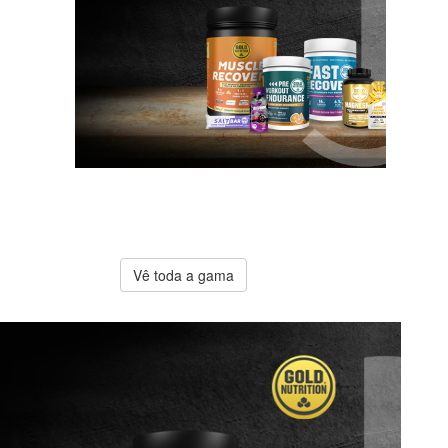
A melhor
oferta
Gold
Nutrition
Vê toda a gama