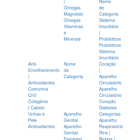
|
Nome
Ómegas
de
Magnésio
Categoria
Ómegas
Sistema
Vitaminas
Imunitário
e
|
Minerais
Probióticos
Probióticos
Sistema
Imunitário
Anti-
Nome
Coração
Envelhecimento
de
|
|
Categoria
Aparelho
Antioxidantes
Circulatório
Coenzima
Aparelho
Q10
Circulatório
Colagénio
Coração
| Cabelo
Diabetes
Unhas e
Aparelho
Categorias
Pele
Genital
Aparelho
Antioxidantes
Aparelho
Respiratório
Genital
Rins |
Feminino
Bexiga |