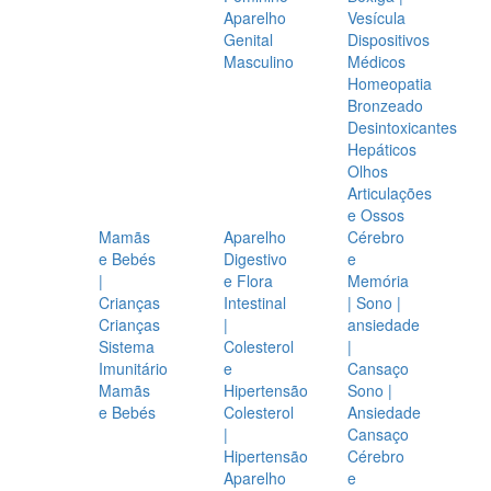
Aparelho
Vesícula
Genital
Dispositivos
Masculino
Médicos
Homeopatia
Bronzeado
Desintoxicantes
Hepáticos
Olhos
Articulações
e Ossos
Mamãs
Aparelho
Cérebro
e Bebés
Digestivo
e
|
e Flora
Memória
Crianças
Intestinal
| Sono |
Crianças
|
ansiedade
Sistema
Colesterol
|
Imunitário
e
Cansaço
Mamãs
Hipertensão
Sono |
e Bebés
Colesterol
Ansiedade
|
Cansaço
Hipertensão
Cérebro
Aparelho
e