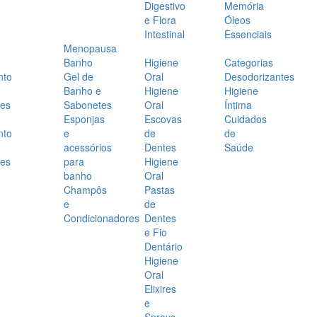
Digestivo
Memória
e Flora
Óleos
Intestinal
Essenciais
Menopausa
Banho
Higiene
Categorias
nto
Gel de
Oral
Desodorizantes
Banho e
Higiene
Higiene
es
Sabonetes
Oral
Íntima
Esponjas
Escovas
Cuidados
nto
e
de
de
acessórios
Dentes
Saúde
es
para
Higiene
banho
Oral
Champôs
Pastas
e
de
Condicionadores
Dentes
e Fio
Dentário
Higiene
Oral
Elixires
e
Sprays