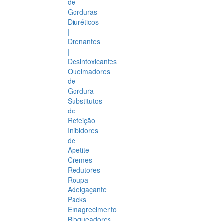
de
Gorduras
Diuréticos
|
Drenantes
|
Desintoxicantes
Queimadores
de
Gordura
Substitutos
de
Refeição
Inibidores
de
Apetite
Cremes
Redutores
Roupa
Adelgaçante
Packs
Emagrecimento
Bloqueadores