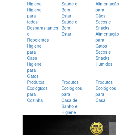
Higiene
Saúde e
Alimentação
Higiene
Bem
para
para
Estar
Cães
todos
Saúde e
Secos e
Desparasitantes
Bem
Snacks
e
Estar
Alimentação
Repelentes
para
Higiene
Gatos
para
Secos e
Cães
Snacks
Higiene
Húmidos
para
Gatos
Produtos
Produtos
Produtos
Ecológicos
Ecológicos
Ecológicos
para
para
para
Cozinha
Casa de
Casa
Banho e
Higiene