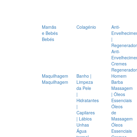
Mamãs
Colagénio
Anti-
e Bebés
Envelhecime
Bebés
|
Regenerador
Anti-
Envelhecime
Cremes
Regenerador
Maquilhagem
Banho |
Homem
Maquilhagem
Limpeza
Barba
da Pele
Massagem
|
| Óleos
Hidratantes
Essenciais
|
Óleos
Capilares
de
| Lábios
Massagem
Unhas
Óleos
Água
Essenciais
termal
Cremes