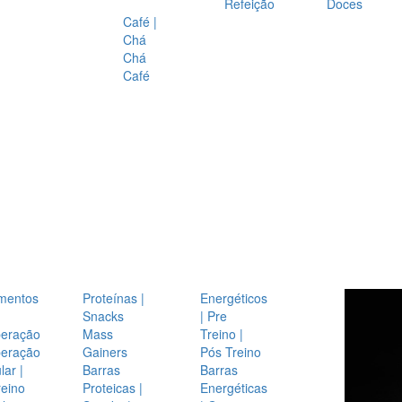
Refeição
Doces
Café |
Chá
Chá
Café
mentos
Proteínas |
Energéticos
Snacks
| Pre
eração
Mass
Treino |
eração
Gainers
Pós Treino
ar |
Barras
Barras
reino
Proteicas |
Energéticas