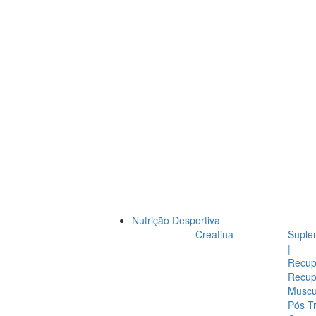
Nutrição Desportiva
Creatina
Suple
|
Recup
Recup
Muscul
Pós T