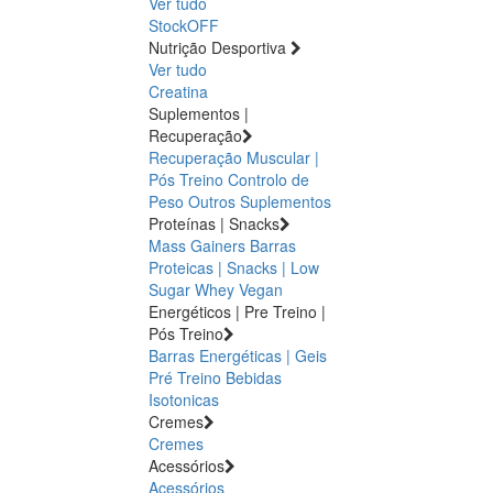
Ver tudo
StockOFF
Nutrição Desportiva
Ver tudo
Creatina
Suplementos |
Recuperação
Recuperação Muscular |
Pós Treino
Controlo de
Peso
Outros Suplementos
Proteínas | Snacks
Mass Gainers
Barras
Proteicas | Snacks | Low
Sugar
Whey
Vegan
Energéticos | Pre Treino |
Pós Treino
Barras Energéticas | Geis
Pré Treino
Bebidas
Isotonicas
Cremes
Cremes
Acessórios
Acessórios