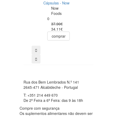
Cápsulas - Now
Hepasily 20
Now
Ampolas - Bio-
Foods
Hera
0
Bio-Hera
37.90€
0
34.11€
14.44€
12.27€
comprar
Notifiqu
Rua dos Bem Lembrados N.º 141
2645-471 Alcabideche - Portugal
T: +351 214 449 670
De 2ª Feira a 6ª Feira: das 9 às 18h
Compre com segurança
Os suplementos alimentares não devem ser