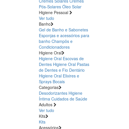
Cremes Solares
Cremes
Pós-Solares
Óleo Solar
Higiene Pessoal
Ver tudo
Banho
Gel de Banho e Sabonetes
Esponjas e acessórios para
banho
Champôs e
Condicionadores
Higiene Oral
Higiene Oral Escovas de
Dentes
Higiene Oral Pastas
de Dentes e Fio Dentário
Higiene Oral Elixires e
Sprays Bocais
Categorias
Desodorizantes
Higiene
Íntima
Cuidados de Saúde
Adultos
Ver tudo
Kits
Kits
Acessórios