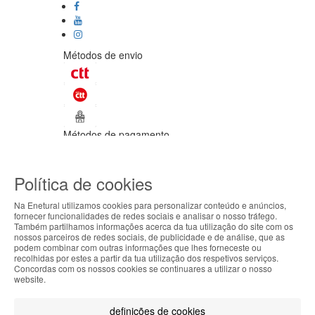
Métodos de envio
Métodos de pagamento
©Enetural 2026
Política de cookies
Todos os direitos reservados / Salvo
indicação de contrário as promoções
Na Enetural utilizamos cookies para personalizar conteúdo e anúncios,
apresentadas são válidas até ao dia 08-
fornecer funcionalidades de redes sociais e analisar o nosso tráfego.
08-2026.
Também partilhamos informações acerca da tua utilização do site com os
ABOUT THE COOKIES
nossos parceiros de redes sociais, de publicidade e de análise, que as
Designed & developed by
Bsolus
podem combinar com outras informações que lhes forneceste ou
Enetural handles information about your visit using
recolhidas por estes a partir da tua utilização dos respetivos serviços.
Filtrar por
Concordas com os nossos cookies se continuares a utilizar o nosso
cookies that improve the performance of the
website.
website, facilitate sharing via social networks and
Limpar filtros
Filtrar
offer advertising tailored to your interests. By
definições de cookies
continuing to browse our site, you accept the use of