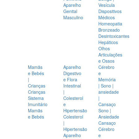
Aparelho
Vesícula
Genital
Dispositivos
Masculino
Médicos
Homeopatia
Bronzeado
Desintoxicantes
Hepáticos
Olhos
Articulações
e Ossos
Mamãs
Aparelho
Cérebro
e Bebés
Digestivo
e
|
e Flora
Memória
Crianças
Intestinal
| Sono |
Crianças
|
ansiedade
Sistema
Colesterol
|
Imunitário
e
Cansaço
Mamãs
Hipertensão
Sono |
e Bebés
Colesterol
Ansiedade
|
Cansaço
Hipertensão
Cérebro
Aparelho
e