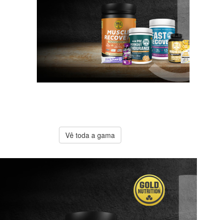
A melhor
oferta
Gold
Nutrition
Vê toda a gama