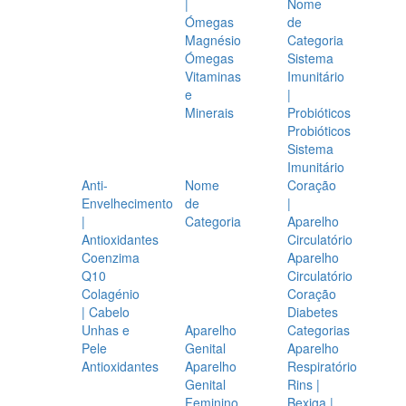
|
Nome
Ómegas
de
Magnésio
Categoria
Ómegas
Sistema
Vitaminas
Imunitário
e
|
Minerais
Probióticos
Probióticos
Sistema
Imunitário
Anti-
Nome
Coração
Envelhecimento
de
|
|
Categoria
Aparelho
Antioxidantes
Circulatório
Coenzima
Aparelho
Q10
Circulatório
Colagénio
Coração
| Cabelo
Diabetes
Unhas e
Aparelho
Categorias
Pele
Genital
Aparelho
Antioxidantes
Aparelho
Respiratório
Genital
Rins |
Feminino
Bexiga |