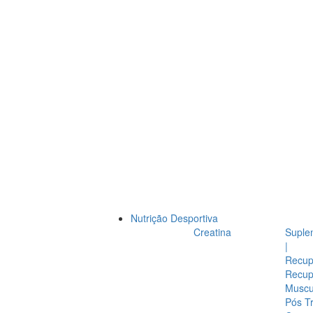
Nutrição Desportiva
Creatina
Suple
|
Recup
Recup
Muscul
Pós T