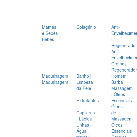
Mamãs
Colagénio
Anti-
e Bebés
Envelhecime
Bebés
|
Regenerador
Anti-
Envelhecime
Cremes
Regenerador
Maquilhagem
Banho |
Homem
Maquilhagem
Limpeza
Barba
da Pele
Massagem
|
| Óleos
Hidratantes
Essenciais
|
Óleos
Capilares
de
| Lábios
Massagem
Unhas
Óleos
Água
Essenciais
termal
Cremes