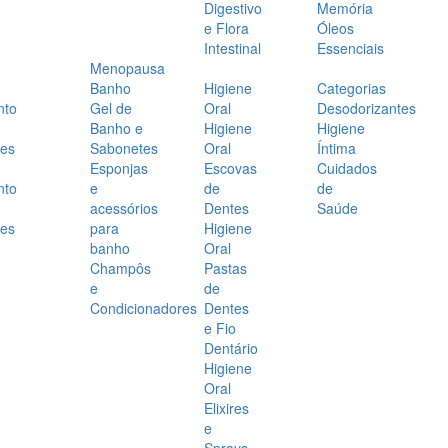
Digestivo
Memória
e Flora
Óleos
Intestinal
Essenciais
Menopausa
Banho
Higiene
Categorias
nto
Gel de
Oral
Desodorizantes
Banho e
Higiene
Higiene
es
Sabonetes
Oral
Íntima
Esponjas
Escovas
Cuidados
nto
e
de
de
acessórios
Dentes
Saúde
es
para
Higiene
banho
Oral
Champôs
Pastas
e
de
Condicionadores
Dentes
e Fio
Dentário
Higiene
Oral
Elixires
e
Sprays