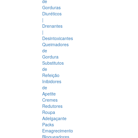
de
Gorduras
Diuréticos
|
Drenantes
|
Desintoxicantes
Queimadores
de
Gordura
Substitutos
de
Refeição
Inibidores
de
Apetite
Cremes
Redutores
Roupa
Adelgaçante
Packs
Emagrecimento
Bloqueadores