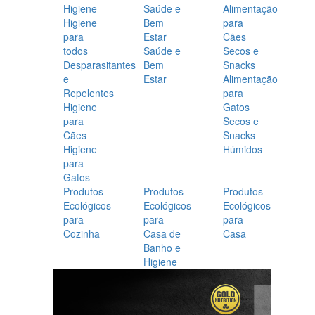
Higiene
Saúde e
Alimentação
Higiene
Bem
para
para
Estar
Cães
todos
Saúde e
Secos e
Desparasitantes
Bem
Snacks
e
Estar
Alimentação
Repelentes
para
Higiene
Gatos
para
Secos e
Cães
Snacks
Higiene
Húmidos
para
Gatos
Produtos
Produtos
Produtos
Ecológicos
Ecológicos
Ecológicos
para
para
para
Cozinha
Casa de
Casa
Banho e
Higiene