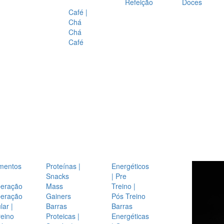
Refeição
Doces
Café |
Chá
Chá
Café
mentos
Proteínas |
Energéticos
Snacks
| Pre
eração
Mass
Treino |
eração
Gainers
Pós Treino
ar |
Barras
Barras
reino
Proteicas |
Energéticas