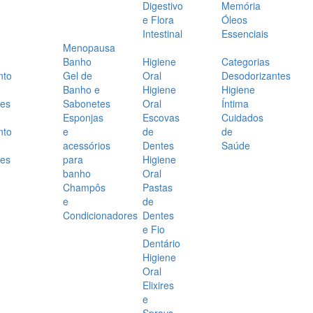
Digestivo
Memória
e Flora
Óleos
Intestinal
Essenciais
Menopausa
Banho
Higiene
Categorias
nto
Gel de
Oral
Desodorizantes
Banho e
Higiene
Higiene
es
Sabonetes
Oral
Íntima
Esponjas
Escovas
Cuidados
nto
e
de
de
acessórios
Dentes
Saúde
es
para
Higiene
banho
Oral
Champôs
Pastas
e
de
Condicionadores
Dentes
e Fio
Dentário
Higiene
Oral
Elixires
e
Sprays