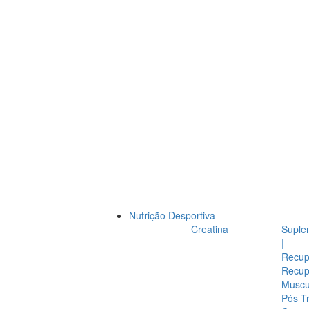
Nutrição Desportiva
Creatina
Suple
|
Recup
Recup
Muscul
Pós T