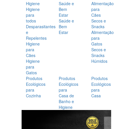
Higiene
Saúde e
Alimentação
Higiene
Bem
para
para
Estar
Cães
todos
Saúde e
Secos e
Desparasitantes
Bem
Snacks
e
Estar
Alimentação
Repelentes
para
Higiene
Gatos
para
Secos e
Cães
Snacks
Higiene
Húmidos
para
Gatos
Produtos
Produtos
Produtos
Ecológicos
Ecológicos
Ecológicos
para
para
para
Cozinha
Casa de
Casa
Banho e
Higiene