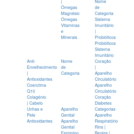
|
Nome
Ómegas
de
Magnésio
Categoria
Ómegas
Sistema
Vitaminas
Imunitário
e
|
Minerais
Probióticos
Probióticos
Sistema
Imunitário
Anti-
Nome
Coração
Envelhecimento
de
|
|
Categoria
Aparelho
Antioxidantes
Circulatório
Coenzima
Aparelho
Q10
Circulatório
Colagénio
Coração
| Cabelo
Diabetes
Unhas e
Aparelho
Categorias
Pele
Genital
Aparelho
Antioxidantes
Aparelho
Respiratório
Genital
Rins |
Feminino
Bexiga |