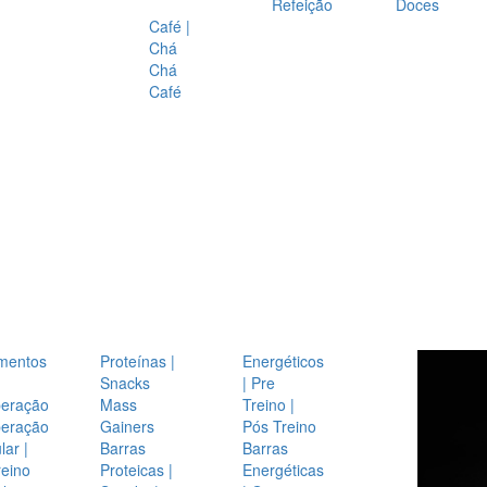
Refeição
Doces
Café |
Chá
Chá
Café
mentos
Proteínas |
Energéticos
Snacks
| Pre
eração
Mass
Treino |
eração
Gainers
Pós Treino
ar |
Barras
Barras
reino
Proteicas |
Energéticas