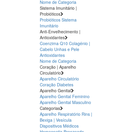
Nome de Categoria
Sistema Imunitário |
Probióticos
Probióticos
Sistema
Imunitário
Anti-Envelhecimento |
Antioxidantes
Coenzima Q10
Colagénio |
Cabelo Unhas e Pele
Antioxidantes
Nome de Categoria
Coração | Aparelho
Circulatório
Aparelho Circulatório
Coração
Diabetes
Aparelho Genital
Aparelho Genital Feminino
Aparelho Genital Masculino
Categorias
Aparelho Respiratório
Rins |
Bexiga | Vesícula
Dispositivos Médicos
Homeopatia
Bronzeado