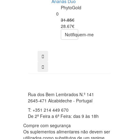
Ananás Duo
0
PhytoGold
34.90€
0
29.66€
31.85€
comprar
28.67€
Notifiquem-me
Rua dos Bem Lembrados N.º 141
2645-471 Alcabideche - Portugal
T: +351 214 449 670
De 2ª Feira a 6ª Feira: das 9 às 18h
Compre com segurança
Os suplementos alimentares não devem ser
utilizados como substitutos de um regime