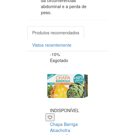
da circunferências
abdominal e a perda de
peso.
Produtos recomendados
Vistos recentemente
-10%
-15%
Esgotado
+29 P
INDISPONÍVEL
Depuralina BO
Chapa Barriga
Effect
Alcachofra
Depuralina