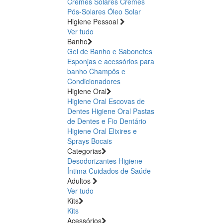
Cremes Solares
Cremes
Pós-Solares
Óleo Solar
Higiene Pessoal
Ver tudo
Banho
Gel de Banho e Sabonetes
Esponjas e acessórios para
banho
Champôs e
Condicionadores
Higiene Oral
Higiene Oral Escovas de
Dentes
Higiene Oral Pastas
de Dentes e Fio Dentário
Higiene Oral Elixires e
Sprays Bocais
Categorias
Desodorizantes
Higiene
Íntima
Cuidados de Saúde
Adultos
Ver tudo
Kits
Kits
Acessórios