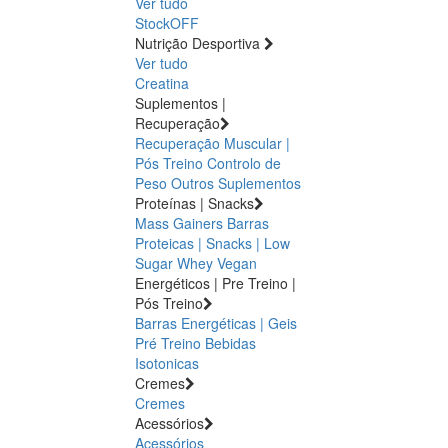
Ver tudo
StockOFF
Nutrição Desportiva
Ver tudo
Creatina
Suplementos |
Recuperação
Recuperação Muscular |
Pós Treino
Controlo de
Peso
Outros Suplementos
Proteínas | Snacks
Mass Gainers
Barras
Proteicas | Snacks | Low
Sugar
Whey
Vegan
Energéticos | Pre Treino |
Pós Treino
Barras Energéticas | Geis
Pré Treino
Bebidas
Isotonicas
Cremes
Cremes
Acessórios
Acessórios