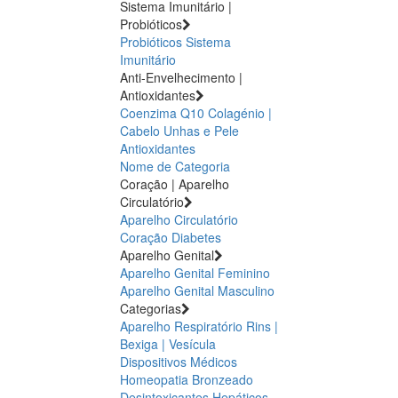
Sistema Imunitário |
Probióticos
Probióticos
Sistema
Imunitário
Anti-Envelhecimento |
Antioxidantes
Coenzima Q10
Colagénio |
Cabelo Unhas e Pele
Antioxidantes
Nome de Categoria
Coração | Aparelho
Circulatório
Aparelho Circulatório
Coração
Diabetes
Aparelho Genital
Aparelho Genital Feminino
Aparelho Genital Masculino
Categorias
Aparelho Respiratório
Rins |
Bexiga | Vesícula
Dispositivos Médicos
Homeopatia
Bronzeado
Desintoxicantes Hepáticos