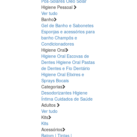
Pós-Solares
Óleo Solar
Higiene Pessoal
Ver tudo
Banho
Gel de Banho e Sabonetes
Esponjas e acessórios para
banho
Champôs e
Condicionadores
Higiene Oral
Higiene Oral Escovas de
Dentes
Higiene Oral Pastas
de Dentes e Fio Dentário
Higiene Oral Elixires e
Sprays Bocais
Categorias
Desodorizantes
Higiene
Íntima
Cuidados de Saúde
Adultos
Ver tudo
Kits
Kits
Acessórios
Batom | Tintas |