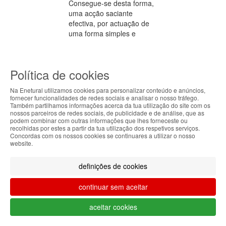
Consegue-se desta forma,
uma acção saciante
efectiva, por actuação de
uma forma simples e
natural, sem ser necessário
um regime alimentar
demasiado restritivo.
Política de cookies
É de salientar ainda a
Na Enetural utilizamos cookies para personalizar conteúdo e anúncios,
acção do glucomanano ao
fornecer funcionalidades de redes sociais e analisar o nosso tráfego.
nível do correcto
Também partilhamos informações acerca da tua utilização do site com os
ABOUT THE COOKIES
nossos parceiros de redes sociais, de publicidade e de análise, que as
balanceamento da flora
podem combinar com outras informações que lhes forneceste ou
intestinal aumentando
Enetural handles information about your visit using
recolhidas por estes a partir da tua utilização dos respetivos serviços.
assim as nossas defesas a
Concordas com os nossos cookies se continuares a utilizar o nosso
cookies that improve the performance of the
website.
nível intestinal.
website, facilitate sharing via social networks and
offer advertising tailored to your interests. By
definições de cookies
continuing to browse our site, you accept the use of
De uma forma geral
these cookies. For more information, see our
podemos reivindicar que a
continuar sem aceitar
Privacy and Cookie Policy. You can configure your
toma de suplementos ricos
preferences in Cookie settings.
em glucomanano
aceitar cookies
contribuem de forma real
Accepted
para a melhoria da