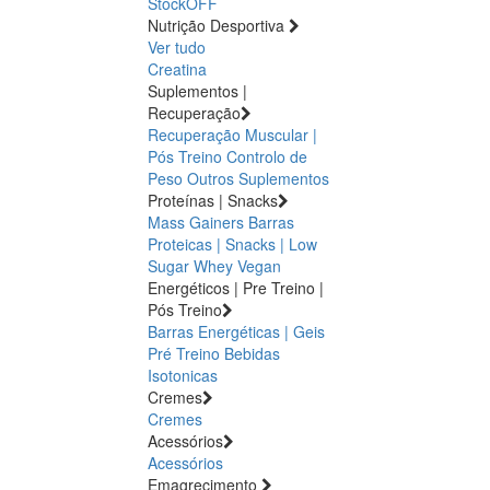
StockOFF
Nutrição Desportiva
Ver tudo
Creatina
Suplementos |
Recuperação
Recuperação Muscular |
Pós Treino
Controlo de
Peso
Outros Suplementos
Proteínas | Snacks
Mass Gainers
Barras
Proteicas | Snacks | Low
Sugar
Whey
Vegan
Energéticos | Pre Treino |
Pós Treino
Barras Energéticas | Geis
Pré Treino
Bebidas
Isotonicas
Cremes
Cremes
Acessórios
Acessórios
Emagrecimento