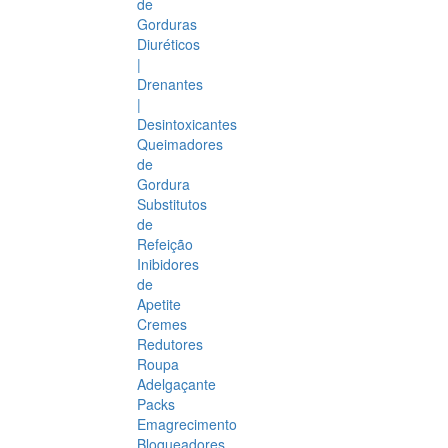
de
Gorduras
Diuréticos
|
Drenantes
|
Desintoxicantes
Queimadores
de
Gordura
Substitutos
de
Refeição
Inibidores
de
Apetite
Cremes
Redutores
Roupa
Adelgaçante
Packs
Emagrecimento
Bloqueadores