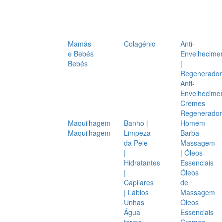
Mamãs
Colagénio
Anti-
e Bebés
Envelhecime
Bebés
|
Regenerador
Anti-
Envelhecime
Cremes
Regenerador
Maquilhagem
Banho |
Homem
Maquilhagem
Limpeza
Barba
da Pele
Massagem
|
| Óleos
Hidratantes
Essenciais
|
Óleos
Capilares
de
| Lábios
Massagem
Unhas
Óleos
Água
Essenciais
termal
Cremes