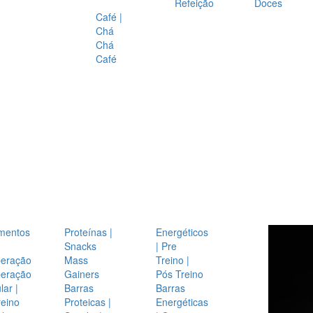
Refeição
Doces
Café |
Chá
Chá
Café
mentos
Proteínas |
Energéticos
Snacks
| Pre
eração
Mass
Treino |
eração
Gainers
Pós Treino
ar |
Barras
Barras
reino
Proteicas |
Energéticas