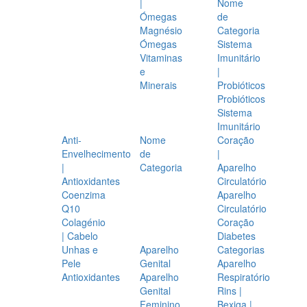
|
Nome
Ómegas
de
Magnésio
Categoria
Ómegas
Sistema
Vitaminas
Imunitário
e
|
Minerais
Probióticos
Probióticos
Sistema
Imunitário
Anti-
Nome
Coração
Envelhecimento
de
|
|
Categoria
Aparelho
Antioxidantes
Circulatório
Coenzima
Aparelho
Q10
Circulatório
Colagénio
Coração
| Cabelo
Diabetes
Unhas e
Aparelho
Categorias
Pele
Genital
Aparelho
Antioxidantes
Aparelho
Respiratório
Genital
Rins |
Feminino
Bexiga |