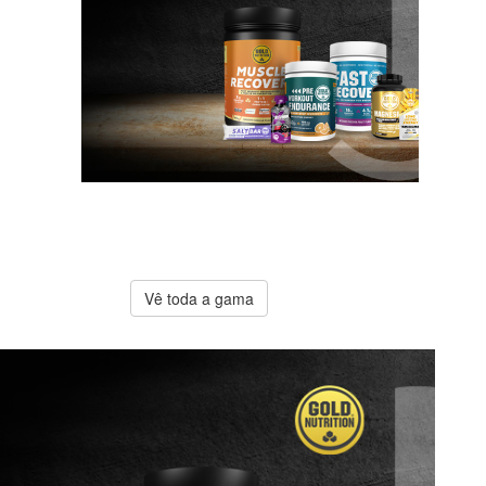
A melhor
oferta
Gold
Nutrition
Vê toda a gama