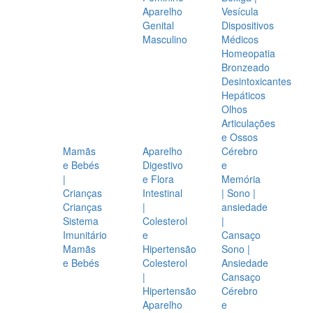
Aparelho
Vesícula
Genital
Dispositivos
Masculino
Médicos
Homeopatia
Bronzeado
Desintoxicantes
Hepáticos
Olhos
Articulações
e Ossos
Mamãs
Aparelho
Cérebro
e Bebés
Digestivo
e
|
e Flora
Memória
Crianças
Intestinal
| Sono |
Crianças
|
ansiedade
Sistema
Colesterol
|
Imunitário
e
Cansaço
Mamãs
Hipertensão
Sono |
e Bebés
Colesterol
Ansiedade
|
Cansaço
Hipertensão
Cérebro
Aparelho
e