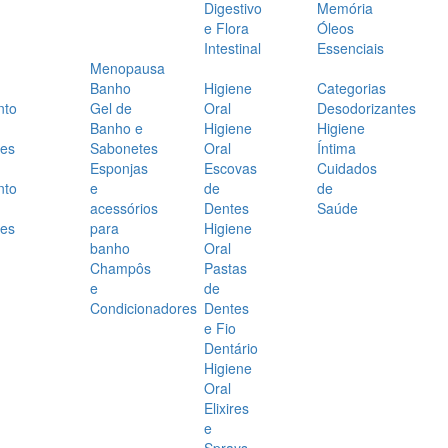
Digestivo
Memória
e Flora
Óleos
Intestinal
Essenciais
Menopausa
Banho
Higiene
Categorias
nto
Gel de
Oral
Desodorizantes
Banho e
Higiene
Higiene
es
Sabonetes
Oral
Íntima
Esponjas
Escovas
Cuidados
nto
e
de
de
acessórios
Dentes
Saúde
es
para
Higiene
banho
Oral
Champôs
Pastas
e
de
Condicionadores
Dentes
e Fio
Dentário
Higiene
Oral
Elixires
e
Sprays