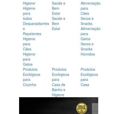
Higiene
Saúde e
Alimentação
Higiene
Bem
para
para
Estar
Cães
todos
Saúde e
Secos e
Desparasitantes
Bem
Snacks
e
Estar
Alimentação
Repelentes
para
Higiene
Gatos
para
Secos e
Cães
Snacks
Higiene
Húmidos
para
Gatos
Produtos
Produtos
Produtos
Ecológicos
Ecológicos
Ecológicos
para
para
para
Cozinha
Casa de
Casa
Banho e
Higiene