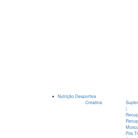
Nutrição Desportiva
Creatina
Suple
|
Recup
Recup
Muscul
Pós T