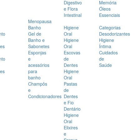
Digestivo
Memória
e Flora
Óleos
Intestinal
Essenciais
Menopausa
Banho
Higiene
Categorias
nto
Gel de
Oral
Desodorizantes
Banho e
Higiene
Higiene
es
Sabonetes
Oral
Íntima
Esponjas
Escovas
Cuidados
nto
e
de
de
acessórios
Dentes
Saúde
es
para
Higiene
banho
Oral
Champôs
Pastas
e
de
Condicionadores
Dentes
e Fio
Dentário
Higiene
Oral
Elixires
e
Sprays