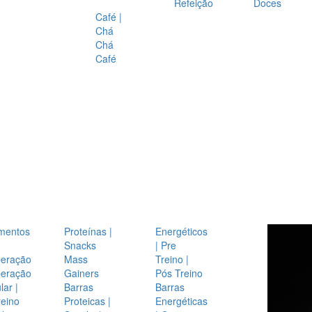
Refeição
Doces
Café |
Chá
Chá
Café
mentos
Proteínas |
Energéticos
Snacks
| Pre
eração
Mass
Treino |
eração
Gainers
Pós Treino
ar |
Barras
Barras
reino
Proteicas |
Energéticas