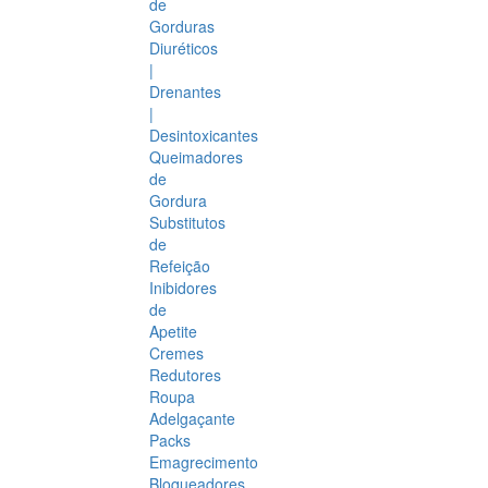
de
Gorduras
Diuréticos
|
Drenantes
|
Desintoxicantes
Queimadores
de
Gordura
Substitutos
de
Refeição
Inibidores
de
Apetite
Cremes
Redutores
Roupa
Adelgaçante
Packs
Emagrecimento
Bloqueadores