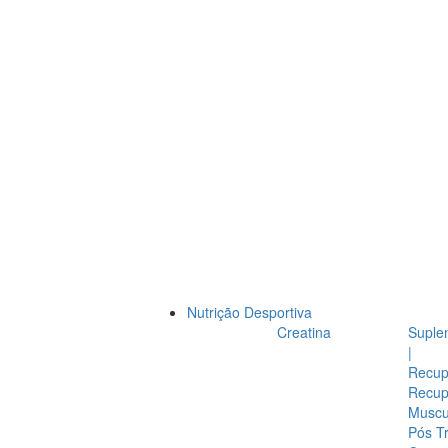
Nutrição Desportiva
Creatina
Suple
|
Recup
Recup
Muscul
Pós T