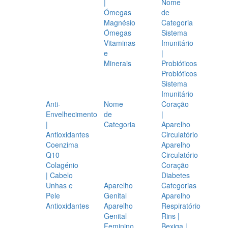
|
Nome
Ómegas
de
Magnésio
Categoria
Ómegas
Sistema
Vitaminas
Imunitário
e
|
Minerais
Probióticos
Probióticos
Sistema
Imunitário
Anti-
Nome
Coração
Envelhecimento
de
|
|
Categoria
Aparelho
Antioxidantes
Circulatório
Coenzima
Aparelho
Q10
Circulatório
Colagénio
Coração
| Cabelo
Diabetes
Unhas e
Aparelho
Categorias
Pele
Genital
Aparelho
Antioxidantes
Aparelho
Respiratório
Genital
Rins |
Feminino
Bexiga |