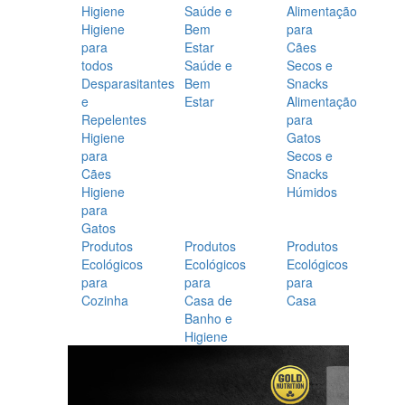
Higiene
Saúde e
Alimentação
Higiene
Bem
para
para
Estar
Cães
todos
Saúde e
Secos e
Desparasitantes
Bem
Snacks
e
Estar
Alimentação
Repelentes
para
Higiene
Gatos
para
Secos e
Cães
Snacks
Higiene
Húmidos
para
Gatos
Produtos
Produtos
Produtos
Ecológicos
Ecológicos
Ecológicos
para
para
para
Cozinha
Casa de
Casa
Banho e
Higiene