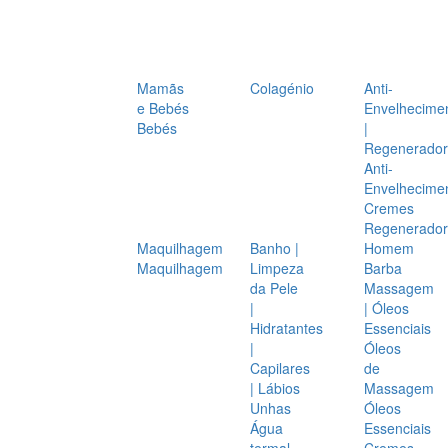
Mamãs
Colagénio
Anti-
e Bebés
Envelhecime
Bebés
|
Regenerador
Anti-
Envelhecime
Cremes
Regenerador
Maquilhagem
Banho |
Homem
Maquilhagem
Limpeza
Barba
da Pele
Massagem
|
| Óleos
Hidratantes
Essenciais
|
Óleos
Capilares
de
| Lábios
Massagem
Unhas
Óleos
Água
Essenciais
termal
Cremes