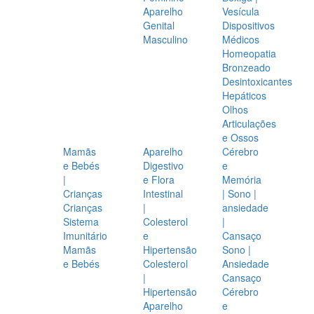
Aparelho
Vesícula
Genital
Dispositivos
Masculino
Médicos
Homeopatia
Bronzeado
Desintoxicantes
Hepáticos
Olhos
Articulações
e Ossos
Mamãs
Aparelho
Cérebro
e Bebés
Digestivo
e
|
e Flora
Memória
Crianças
Intestinal
| Sono |
Crianças
|
ansiedade
Sistema
Colesterol
|
Imunitário
e
Cansaço
Mamãs
Hipertensão
Sono |
e Bebés
Colesterol
Ansiedade
|
Cansaço
Hipertensão
Cérebro
Aparelho
e