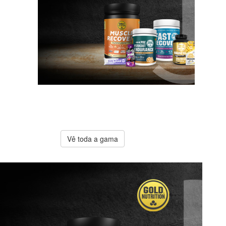
A melhor
oferta
Gold
Nutrition
Vê toda a gama