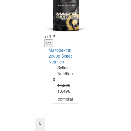
+1 P
Endurance Fruit
Bar Morango 40
- 1 unid. -
GoldNutrition
+13 P
GoldNutriti
0
Maltodextrin
1.99€
2000g Scitec
1.59€
Nutrition
comprar
Scitec
Nutrition
0
14.20€
13.49€
comprar