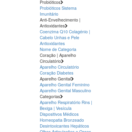
Probióticos
Probióticos
Sistema
Imunitário
Anti-Envelhecimento |
Antioxidantes
Coenzima Q10
Colagénio |
Cabelo Unhas e Pele
Antioxidantes
Nome de Categoria
Coração | Aparelho
Circulatório
Aparelho Circulatório
Coração
Diabetes
Aparelho Genital
Aparelho Genital Feminino
Aparelho Genital Masculino
Categorias
Aparelho Respiratório
Rins |
Bexiga | Vesícula
Dispositivos Médicos
Homeopatia
Bronzeado
Desintoxicantes Hepáticos
Olhos
Articulações e Ossos