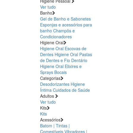
Higiene Pessoal
Ver tudo
Banho
Gel de Banho e Sabonetes
Esponjas e acessórios para
banho
Champôs e
Condicionadores
Higiene Oral
Higiene Oral Escovas de
Dentes
Higiene Oral Pastas
de Dentes e Fio Dentário
Higiene Oral Elixires e
Sprays Bocais
Categorias
Desodorizantes
Higiene
Íntima
Cuidados de Saúde
Adultos
Ver tudo
Kits
Kits
Acessórios
Batom | Tintas |
Comestíveis
Vibradores |