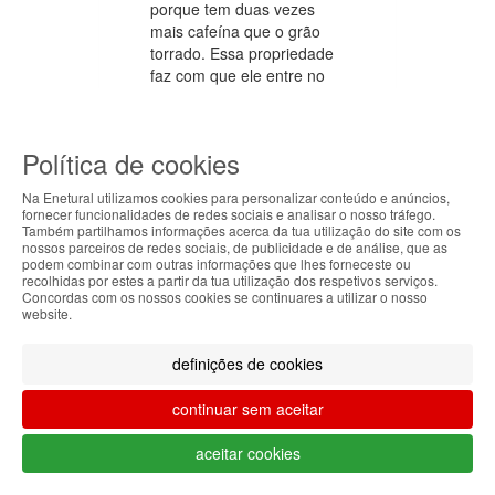
porque tem duas vezes
mais cafeína que o grão
torrado. Essa propriedade
faz com que ele entre no
grupo dos alimentos
termogénicos de maneira
mais efetiva do que o café
Política de cookies
comum. Isso porque a
cafeína favorece a perda
Na Enetural utilizamos cookies para personalizar conteúdo e anúncios,
de peso, além de promover
fornecer funcionalidades de redes sociais e analisar o nosso tráfego.
a oxidação de gorduras
Também partilhamos informações acerca da tua utilização do site com os
ABOUT THE COOKIES
nossos parceiros de redes sociais, de publicidade e de análise, que as
corporais e facilitar a sua
podem combinar com outras informações que lhes forneceste ou
eliminação. Possui também
Enetural handles information about your visit using
recolhidas por estes a partir da tua utilização dos respetivos serviços.
uma alta quantidade de
Concordas com os nossos cookies se continuares a utilizar o nosso
cookies that improve the performance of the
website.
antioxidantes, que limpam
website, facilitate sharing via social networks and
as células e fazem o
offer advertising tailored to your interests. By
organismo funcionar
definições de cookies
continuing to browse our site, you accept the use of
melhor. No café verde há
these cookies. For more information, see our
também ácido clorogénico
continuar sem aceitar
Privacy and Cookie Policy. You can configure your
que ajuda a diminuir a
preferences in Cookie settings.
absorção de glicose no
aceitar cookies
intestino, inibindo assim a
Accepted
enzima responsável pela