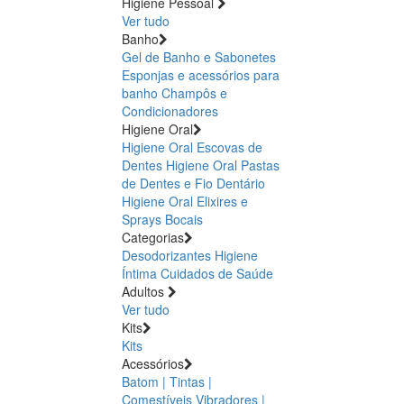
Higiene Pessoal
Ver tudo
Banho
Gel de Banho e Sabonetes
Esponjas e acessórios para
banho
Champôs e
Condicionadores
Higiene Oral
Higiene Oral Escovas de
Dentes
Higiene Oral Pastas
de Dentes e Fio Dentário
Higiene Oral Elixires e
Sprays Bocais
Categorias
Desodorizantes
Higiene
Íntima
Cuidados de Saúde
Adultos
Ver tudo
Kits
Kits
Acessórios
Batom | Tintas |
Comestíveis
Vibradores |