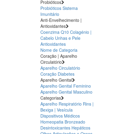
Probióticos
Probióticos
Sistema
Imunitário
Anti-Envelhecimento |
Antioxidantes
Coenzima Q10
Colagénio |
Cabelo Unhas e Pele
Antioxidantes
Nome de Categoria
Coração | Aparelho
Circulatório
Aparelho Circulatório
Coração
Diabetes
Aparelho Genital
Aparelho Genital Feminino
Aparelho Genital Masculino
Categorias
Aparelho Respiratório
Rins |
Bexiga | Vesícula
Dispositivos Médicos
Homeopatia
Bronzeado
Desintoxicantes Hepáticos
Olhos
Articulações e Ossos