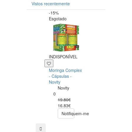
Vistos recentemente
-15%
-20%
Esgotado
INDISPONÍVEL
+39 P
Moringa Complex
Now NAC 600m
- Cápsulas -
– 250 cápsulas
Novity
Now
Novity
Foods
0
0
19.80€
49.00€
16.83€
39.20€
Notifiquem-me
comprar