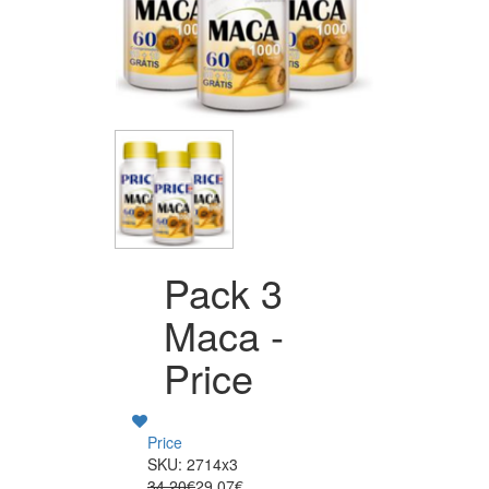
Pack 3
Maca -
Price
Price
SKU: 2714x3
34.20€
29.07€