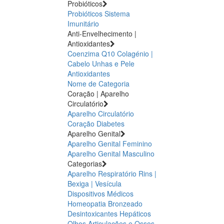
Probióticos
Probióticos
Sistema
Imunitário
Anti-Envelhecimento |
Antioxidantes
Coenzima Q10
Colagénio |
Cabelo Unhas e Pele
Antioxidantes
Nome de Categoria
Coração | Aparelho
Circulatório
Aparelho Circulatório
Coração
Diabetes
Aparelho Genital
Aparelho Genital Feminino
Aparelho Genital Masculino
Categorias
Aparelho Respiratório
Rins |
Bexiga | Vesícula
Dispositivos Médicos
Homeopatia
Bronzeado
Desintoxicantes Hepáticos
Olhos
Articulações e Ossos