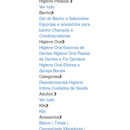
Higiene Pessoal
Ver tudo
Banho
Gel de Banho e Sabonetes
Esponjas e acessórios para
banho
Champôs e
Condicionadores
Higiene Oral
Higiene Oral Escovas de
Dentes
Higiene Oral Pastas
de Dentes e Fio Dentário
Higiene Oral Elixires e
Sprays Bocais
Categorias
Desodorizantes
Higiene
Íntima
Cuidados de Saúde
Adultos
Ver tudo
Kits
Kits
Acessórios
Batom | Tintas |
Comestíveis
Vibradores |