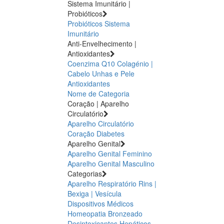
Sistema Imunitário |
Probióticos
Probióticos
Sistema
Imunitário
Anti-Envelhecimento |
Antioxidantes
Coenzima Q10
Colagénio |
Cabelo Unhas e Pele
Antioxidantes
Nome de Categoria
Coração | Aparelho
Circulatório
Aparelho Circulatório
Coração
Diabetes
Aparelho Genital
Aparelho Genital Feminino
Aparelho Genital Masculino
Categorias
Aparelho Respiratório
Rins |
Bexiga | Vesícula
Dispositivos Médicos
Homeopatia
Bronzeado
Desintoxicantes Hepáticos