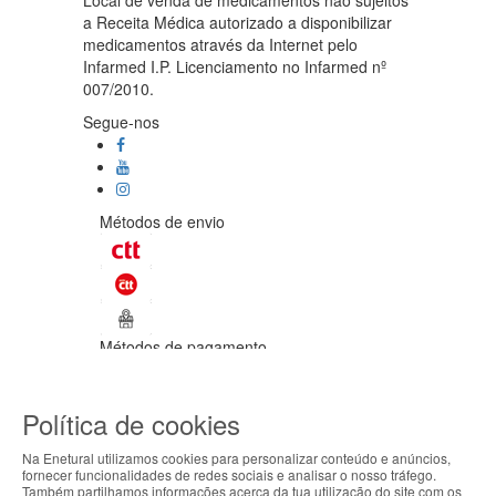
Local de venda de medicamentos não sujeitos
a Receita Médica autorizado a disponibilizar
medicamentos através da Internet pelo
Infarmed I.P. Licenciamento no Infarmed nº
007/2010.
Segue-nos
Métodos de envio
Métodos de pagamento
©Enetural 2026
Política de cookies
Todos os direitos reservados / Salvo
indicação de contrário as promoções
Na Enetural utilizamos cookies para personalizar conteúdo e anúncios,
apresentadas são válidas até ao dia 10-
fornecer funcionalidades de redes sociais e analisar o nosso tráfego.
08-2026.
Também partilhamos informações acerca da tua utilização do site com os