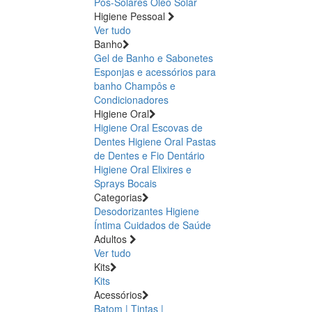
Pós-Solares
Óleo Solar
Higiene Pessoal
Ver tudo
Banho
Gel de Banho e Sabonetes
Esponjas e acessórios para
banho
Champôs e
Condicionadores
Higiene Oral
Higiene Oral Escovas de
Dentes
Higiene Oral Pastas
de Dentes e Fio Dentário
Higiene Oral Elixires e
Sprays Bocais
Categorias
Desodorizantes
Higiene
Íntima
Cuidados de Saúde
Adultos
Ver tudo
Kits
Kits
Acessórios
Batom | Tintas |