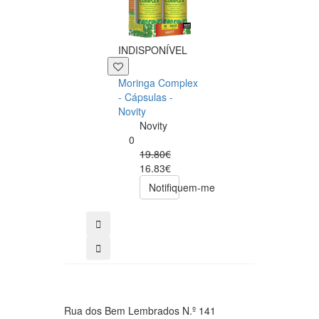
INDISPONÍVEL
+39 P
Moringa Complex
Now NAC 600m
- Cápsulas -
– 250 cápsulas
Novity
Now
Novity
Foods
0
0
19.80€
49.00€
16.83€
39.20€
Notifiquem-me
comprar
Rua dos Bem Lembrados N.º 141