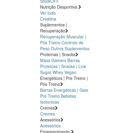
StockOFF
Nutrição Desportiva
Ver tudo
Creatina
Suplementos |
Recuperação
Recuperação Muscular |
Pós Treino
Controlo de
Peso
Outros Suplementos
Proteínas | Snacks
Mass Gainers
Barras
Proteicas | Snacks | Low
Sugar
Whey
Vegan
Energéticos | Pre Treino |
Pós Treino
Barras Energéticas | Geis
Pré Treino
Bebidas
Isotonicas
Cremes
Cremes
Acessórios
Acessórios
Emagrecimento