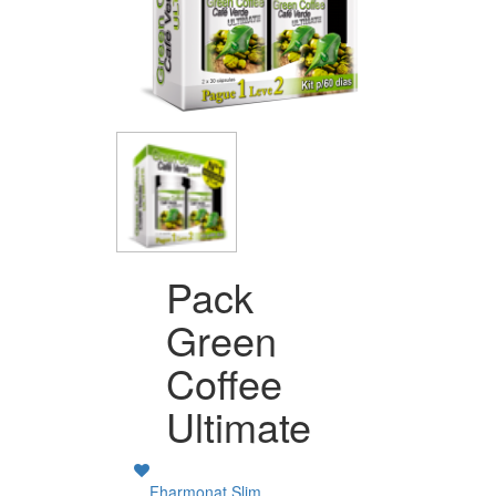
Pack
Green
Coffee
Ultimate
Fharmonat Slim