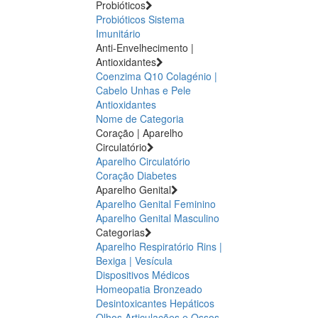
Probióticos
Probióticos
Sistema
Imunitário
Anti-Envelhecimento |
Antioxidantes
Coenzima Q10
Colagénio |
Cabelo Unhas e Pele
Antioxidantes
Nome de Categoria
Coração | Aparelho
Circulatório
Aparelho Circulatório
Coração
Diabetes
Aparelho Genital
Aparelho Genital Feminino
Aparelho Genital Masculino
Categorias
Aparelho Respiratório
Rins |
Bexiga | Vesícula
Dispositivos Médicos
Homeopatia
Bronzeado
Desintoxicantes Hepáticos
Olhos
Articulações e Ossos