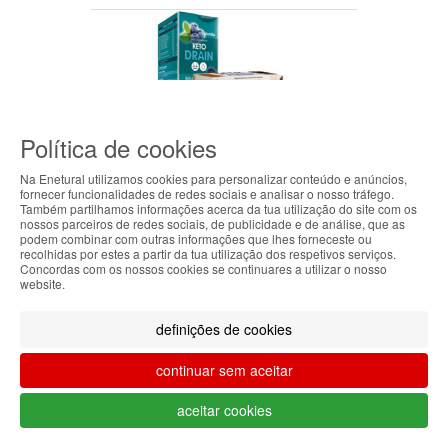
-20%
Política de cookies
+42 P
Na Enetural utilizamos cookies para personalizar conteúdo e anúncios,
+15 P
fornecer funcionalidades de redes sociais e analisar o nosso tráfego.
Também partilhamos informações acerca da tua utilização do site com os
Pack Keto Plus
ABOUT THE COOKIES
nossos parceiros de redes sociais, de publicidade e de análise, que as
Seca Barriga 5
Keto Drain
podem combinar com outras informações que lhes forneceste ou
em 1 - 500ml -
Naturalia
Enetural handles information about your visit using
recolhidas por estes a partir da tua utilização dos respetivos serviços.
Concordas com os nossos cookies se continuares a utilizar o nosso
Fharmonat
0
cookies that improve the performance of the
website.
Seca
42.59€
website, facilitate sharing via social networks and
Barriga
offer advertising tailored to your interests. By
comprar
definições de cookies
1
continuing to browse our site, you accept the use of
19.54€
these cookies. For more information, see our
continuar sem aceitar
15.63€
Privacy and Cookie Policy. You can configure your
preferences in Cookie settings.
comprar
aceitar cookies
Accepted