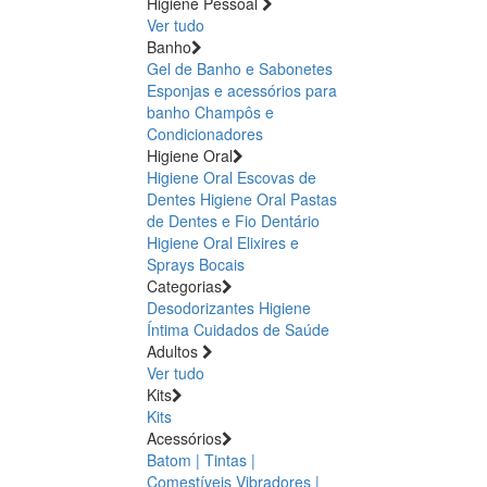
Higiene Pessoal
Ver tudo
Banho
Gel de Banho e Sabonetes
Esponjas e acessórios para
banho
Champôs e
Condicionadores
Higiene Oral
Higiene Oral Escovas de
Dentes
Higiene Oral Pastas
de Dentes e Fio Dentário
Higiene Oral Elixires e
Sprays Bocais
Categorias
Desodorizantes
Higiene
Íntima
Cuidados de Saúde
Adultos
Ver tudo
Kits
Kits
Acessórios
Batom | Tintas |
Comestíveis
Vibradores |