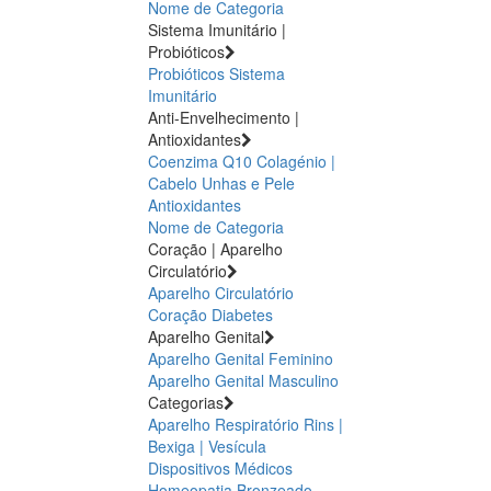
Nome de Categoria
Sistema Imunitário |
Probióticos
Probióticos
Sistema
Imunitário
Anti-Envelhecimento |
Antioxidantes
Coenzima Q10
Colagénio |
Cabelo Unhas e Pele
Antioxidantes
Nome de Categoria
Coração | Aparelho
Circulatório
Aparelho Circulatório
Coração
Diabetes
Aparelho Genital
Aparelho Genital Feminino
Aparelho Genital Masculino
Categorias
Aparelho Respiratório
Rins |
Bexiga | Vesícula
Dispositivos Médicos
Homeopatia
Bronzeado