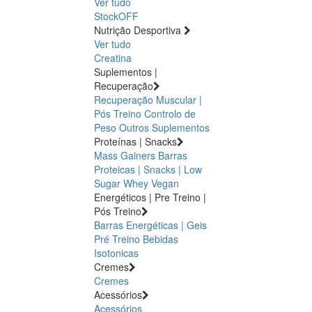
Ver tudo
StockOFF
Nutrição Desportiva
Ver tudo
Creatina
Suplementos |
Recuperação
Recuperação Muscular |
Pós Treino
Controlo de
Peso
Outros Suplementos
Proteínas | Snacks
Mass Gainers
Barras
Proteicas | Snacks | Low
Sugar
Whey
Vegan
Energéticos | Pre Treino |
Pós Treino
Barras Energéticas | Geis
Pré Treino
Bebidas
Isotonicas
Cremes
Cremes
Acessórios
Acessórios