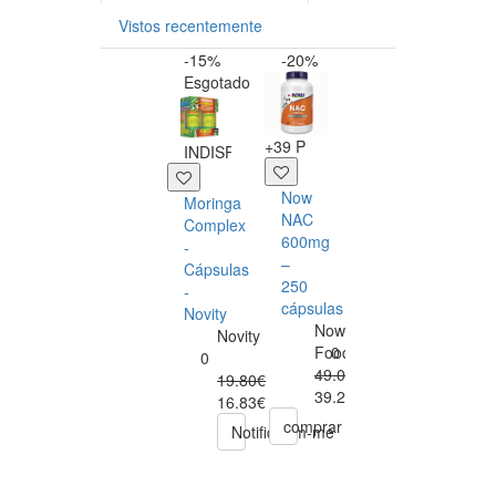
Vistos recentemente
-15%
-20%
-5
Esgotado
+2 P
+39 P
+14 
INDISPONÍVEL
Puré
De
Now
Ex
Moringa
Frango
NAC
de
Complex
Com
600mg
Es
-
Tomate
–
Br
Cápsulas
E
250
-
-
Batata
cápsulas
So
Novity
Bio
Now
Novity
220
Foods
0
0
G
49.00€
19.80€
Hipp
39.20€
16.83€
Hipp
comprar
co
Notifiquem-me
0
2.71€
comprar