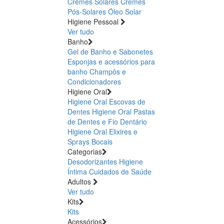
Cremes Solares
Cremes
Pós-Solares
Óleo Solar
Higiene Pessoal
Ver tudo
Banho
Gel de Banho e Sabonetes
Esponjas e acessórios para
banho
Champôs e
Condicionadores
Higiene Oral
Higiene Oral Escovas de
Dentes
Higiene Oral Pastas
de Dentes e Fio Dentário
Higiene Oral Elixires e
Sprays Bocais
Categorias
Desodorizantes
Higiene
Íntima
Cuidados de Saúde
Adultos
Ver tudo
Kits
Kits
Acessórios