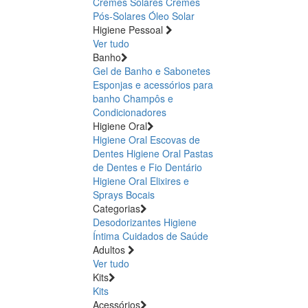
Cremes Solares
Cremes
Pós-Solares
Óleo Solar
Higiene Pessoal
Ver tudo
Banho
Gel de Banho e Sabonetes
Esponjas e acessórios para
banho
Champôs e
Condicionadores
Higiene Oral
Higiene Oral Escovas de
Dentes
Higiene Oral Pastas
de Dentes e Fio Dentário
Higiene Oral Elixires e
Sprays Bocais
Categorias
Desodorizantes
Higiene
Íntima
Cuidados de Saúde
Adultos
Ver tudo
Kits
Kits
Acessórios