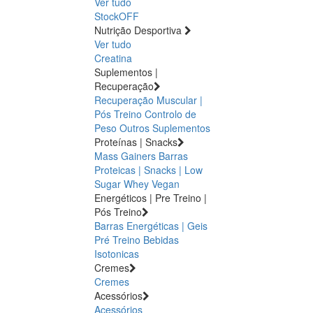
Ver tudo
StockOFF
Nutrição Desportiva
Ver tudo
Creatina
Suplementos |
Recuperação
Recuperação Muscular |
Pós Treino
Controlo de
Peso
Outros Suplementos
Proteínas | Snacks
Mass Gainers
Barras
Proteicas | Snacks | Low
Sugar
Whey
Vegan
Energéticos | Pre Treino |
Pós Treino
Barras Energéticas | Geis
Pré Treino
Bebidas
Isotonicas
Cremes
Cremes
Acessórios
Acessórios