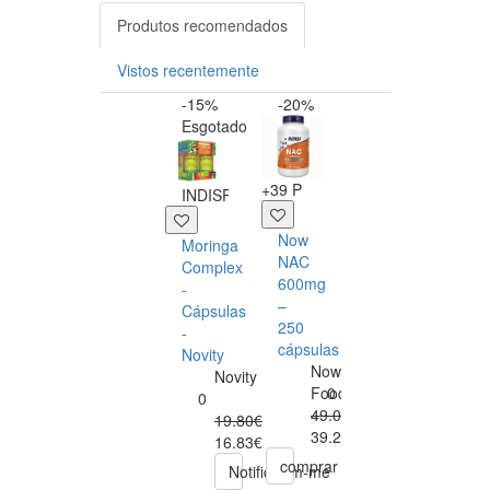
Produtos recomendados
Vistos recentemente
-15%
-20%
-5
Esgotado
+2 P
+39 P
+14 
INDISPONÍVEL
Puré
De
Now
Ex
Moringa
Frango
NAC
de
Complex
Com
600mg
Es
-
Tomate
–
Br
Cápsulas
E
250
-
-
Batata
cápsulas
So
Novity
Bio
Now
Novity
220
Foods
0
0
G
49.00€
19.80€
Hipp
39.20€
16.83€
Hipp
comprar
co
Notifiquem-me
0