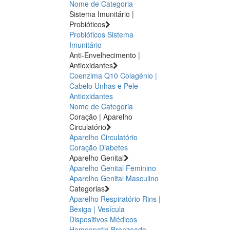
Nome de Categoria
Sistema Imunitário |
Probióticos
Probióticos
Sistema
Imunitário
Anti-Envelhecimento |
Antioxidantes
Coenzima Q10
Colagénio |
Cabelo Unhas e Pele
Antioxidantes
Nome de Categoria
Coração | Aparelho
Circulatório
Aparelho Circulatório
Coração
Diabetes
Aparelho Genital
Aparelho Genital Feminino
Aparelho Genital Masculino
Categorias
Aparelho Respiratório
Rins |
Bexiga | Vesícula
Dispositivos Médicos
Homeopatia
Bronzeado