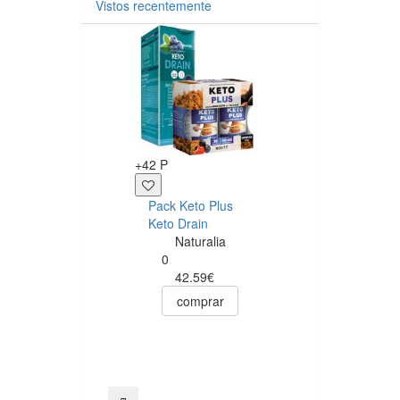
Vistos recentemente
-20%
+42 P
+15 P
Pack Keto Plus
Seca Barriga 5
Keto Drain
em 1 - 500ml -
Naturalia
Fharmonat
0
Seca
42.59€
Barriga
comprar
1
19.54€
15.63€
comprar