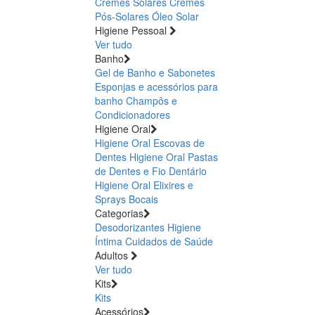
Cremes Solares
Cremes
Pós-Solares
Óleo Solar
Higiene Pessoal
Ver tudo
Banho
Gel de Banho e Sabonetes
Esponjas e acessórios para
banho
Champôs e
Condicionadores
Higiene Oral
Higiene Oral Escovas de
Dentes
Higiene Oral Pastas
de Dentes e Fio Dentário
Higiene Oral Elixires e
Sprays Bocais
Categorias
Desodorizantes
Higiene
Íntima
Cuidados de Saúde
Adultos
Ver tudo
Kits
Kits
Acessórios