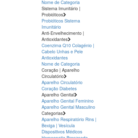
Nome de Categoria
Sistema Imunitário |
Probióticos
Probióticos
Sistema
Imunitário
Anti-Envelhecimento |
Antioxidantes
Coenzima Q10
Colagénio |
Cabelo Unhas e Pele
Antioxidantes
Nome de Categoria
Coração | Aparelho
Circulatório
Aparelho Circulatório
Coração
Diabetes
Aparelho Genital
Aparelho Genital Feminino
Aparelho Genital Masculino
Categorias
Aparelho Respiratório
Rins |
Bexiga | Vesícula
Dispositivos Médicos
Homeopatia
Bronzeado