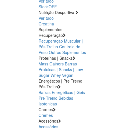
Ver tudo
StockOFF
Nutrição Desportiva
Ver tudo
Creatina
Suplementos |
Recuperação
Recuperação Muscular |
Pós Treino
Controlo de
Peso
Outros Suplementos
Proteínas | Snacks
Mass Gainers
Barras
Proteicas | Snacks | Low
Sugar
Whey
Vegan
Energéticos | Pre Treino |
Pós Treino
Barras Energéticas | Geis
Pré Treino
Bebidas
Isotonicas
Cremes
Cremes
Acessórios
Acessórios