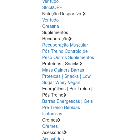
Ver tudo
StockOFF
Nutrição Desportiva
Ver tudo
Creatina
Suplementos |
Recuperação
Recuperação Muscular |
Pós Treino
Controlo de
Peso
Outros Suplementos
Proteínas | Snacks
Mass Gainers
Barras
Proteicas | Snacks | Low
Sugar
Whey
Vegan
Energéticos | Pre Treino |
Pós Treino
Barras Energéticas | Geis
Pré Treino
Bebidas
Isotonicas
Cremes
Cremes
Acessórios
Acessórios