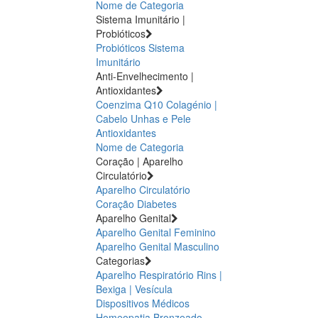
Nome de Categoria
Sistema Imunitário |
Probióticos
Probióticos
Sistema
Imunitário
Anti-Envelhecimento |
Antioxidantes
Coenzima Q10
Colagénio |
Cabelo Unhas e Pele
Antioxidantes
Nome de Categoria
Coração | Aparelho
Circulatório
Aparelho Circulatório
Coração
Diabetes
Aparelho Genital
Aparelho Genital Feminino
Aparelho Genital Masculino
Categorias
Aparelho Respiratório
Rins |
Bexiga | Vesícula
Dispositivos Médicos
Homeopatia
Bronzeado