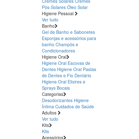
Cremes Solares
Cremes
Pós-Solares
Óleo Solar
Higiene Pessoal
Ver tudo
Banho
Gel de Banho e Sabonetes
Esponjas e acessórios para
banho
Champôs e
Condicionadores
Higiene Oral
Higiene Oral Escovas de
Dentes
Higiene Oral Pastas
de Dentes e Fio Dentário
Higiene Oral Elixires e
Sprays Bocais
Categorias
Desodorizantes
Higiene
Íntima
Cuidados de Saúde
Adultos
Ver tudo
Kits
Kits
Acessórios