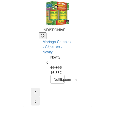
INDISPONÍVEL
+39 P
Moringa Complex
Now NAC 600m
- Cápsulas -
– 250 cápsulas
Novity
Now
Novity
Foods
0
0
19.80€
49.00€
16.83€
39.20€
Notifiquem-me
comprar