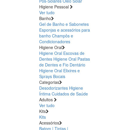
Pós-Solares
Óleo Solar
Higiene Pessoal
Ver tudo
Banho
Gel de Banho e Sabonetes
Esponjas e acessórios para
banho
Champôs e
Condicionadores
Higiene Oral
Higiene Oral Escovas de
Dentes
Higiene Oral Pastas
de Dentes e Fio Dentário
Higiene Oral Elixires e
Sprays Bocais
Categorias
Desodorizantes
Higiene
Íntima
Cuidados de Saúde
Adultos
Ver tudo
Kits
Kits
Acessórios
Batom | Tintas |