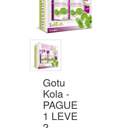
Gotu
Kola -
PAGUE
1 LEVE
2