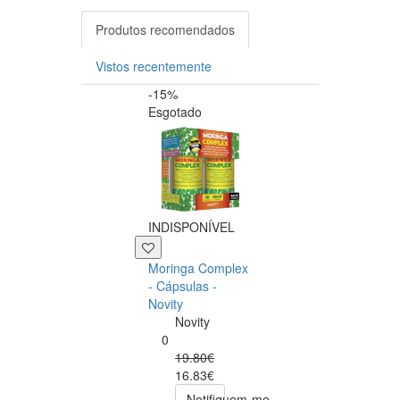
Produtos recomendados
Vistos recentemente
-15%
-20%
Esgotado
INDISPONÍVEL
+39 P
Moringa Complex
Now NAC 600m
- Cápsulas -
– 250 cápsulas
Novity
Now
Novity
Foods
0
0
19.80€
49.00€
16.83€
39.20€
Notifiquem-me