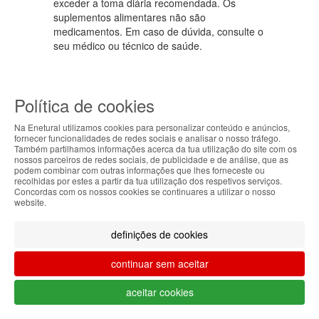
exceder a toma diária recomendada. Os
suplementos alimentares não são
medicamentos. Em caso de dúvida, consulte o
seu médico ou técnico de saúde.
Autorização Infarmed
Política de cookies
Na Enetural utilizamos cookies para personalizar conteúdo e anúncios,
Local de venda de medicamentos não sujeitos
fornecer funcionalidades de redes sociais e analisar o nosso tráfego.
a Receita Médica autorizado a disponibilizar
Também partilhamos informações acerca da tua utilização do site com os
ABOUT THE COOKIES
medicamentos através da Internet pelo
nossos parceiros de redes sociais, de publicidade e de análise, que as
podem combinar com outras informações que lhes forneceste ou
Infarmed I.P. Licenciamento no Infarmed nº
Enetural handles information about your visit using
recolhidas por estes a partir da tua utilização dos respetivos serviços.
007/2010.
Concordas com os nossos cookies se continuares a utilizar o nosso
cookies that improve the performance of the
website.
website, facilitate sharing via social networks and
Segue-nos
offer advertising tailored to your interests. By
definições de cookies
continuing to browse our site, you accept the use of
these cookies. For more information, see our
continuar sem aceitar
Privacy and Cookie Policy. You can configure your
Métodos de envio
preferences in Cookie settings.
aceitar cookies
Accepted