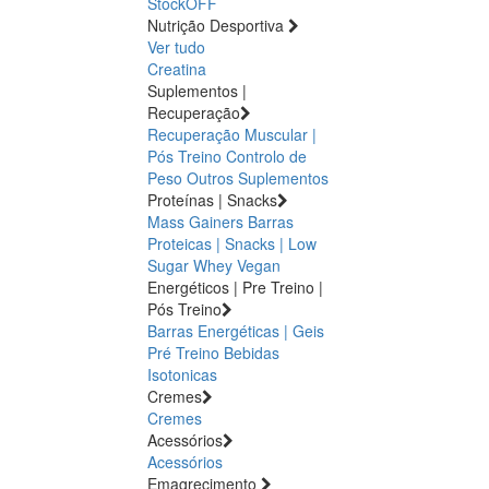
StockOFF
Nutrição Desportiva
Ver tudo
Creatina
Suplementos |
Recuperação
Recuperação Muscular |
Pós Treino
Controlo de
Peso
Outros Suplementos
Proteínas | Snacks
Mass Gainers
Barras
Proteicas | Snacks | Low
Sugar
Whey
Vegan
Energéticos | Pre Treino |
Pós Treino
Barras Energéticas | Geis
Pré Treino
Bebidas
Isotonicas
Cremes
Cremes
Acessórios
Acessórios
Emagrecimento