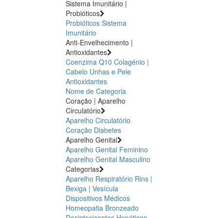
Sistema Imunitário |
Probióticos
Probióticos
Sistema
Imunitário
Anti-Envelhecimento |
Antioxidantes
Coenzima Q10
Colagénio |
Cabelo Unhas e Pele
Antioxidantes
Nome de Categoria
Coração | Aparelho
Circulatório
Aparelho Circulatório
Coração
Diabetes
Aparelho Genital
Aparelho Genital Feminino
Aparelho Genital Masculino
Categorias
Aparelho Respiratório
Rins |
Bexiga | Vesícula
Dispositivos Médicos
Homeopatia
Bronzeado
Desintoxicantes Hepáticos