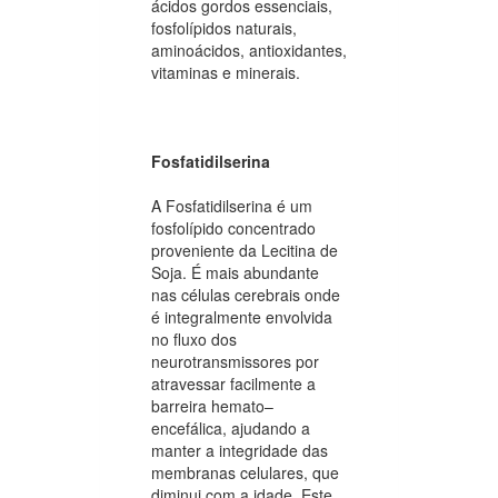
ácidos gordos essenciais,
fosfolípidos naturais,
aminoácidos, antioxidantes,
vitaminas e minerais.
Fosfatidilserina
A Fosfatidilserina é um
fosfolípido concentrado
proveniente da Lecitina de
Soja. É mais abundante
nas células cerebrais onde
é integralmente envolvida
no fluxo dos
neurotransmissores por
atravessar facilmente a
barreira hemato–
encefálica, ajudando a
manter a integridade das
membranas celulares, que
diminui com a idade. Este