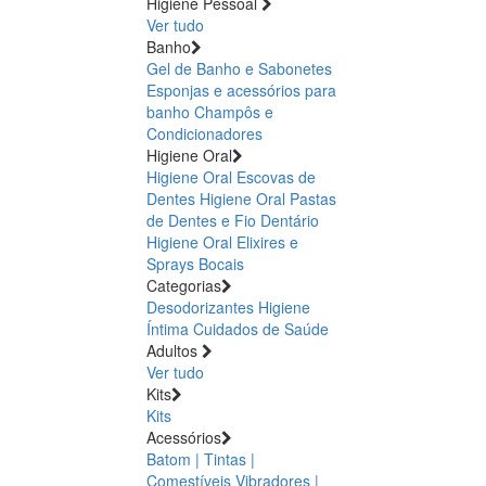
Higiene Pessoal
Ver tudo
Banho
Gel de Banho e Sabonetes
Esponjas e acessórios para
banho
Champôs e
Condicionadores
Higiene Oral
Higiene Oral Escovas de
Dentes
Higiene Oral Pastas
de Dentes e Fio Dentário
Higiene Oral Elixires e
Sprays Bocais
Categorias
Desodorizantes
Higiene
Íntima
Cuidados de Saúde
Adultos
Ver tudo
Kits
Kits
Acessórios
Batom | Tintas |
Comestíveis
Vibradores |