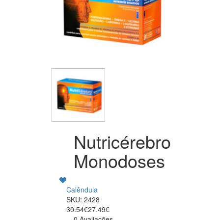
Nutricérebro
Monodoses
Calêndula
SKU: 2428
30.54€
27.49€
0 Avaliações