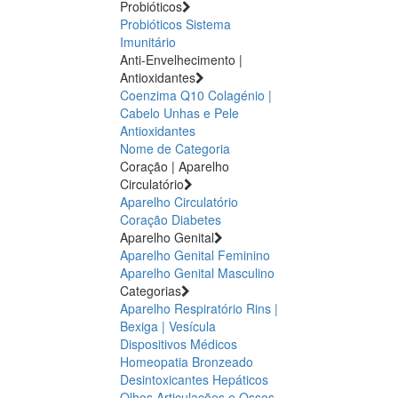
Probióticos
Probióticos
Sistema
Imunitário
Anti-Envelhecimento |
Antioxidantes
Coenzima Q10
Colagénio |
Cabelo Unhas e Pele
Antioxidantes
Nome de Categoria
Coração | Aparelho
Circulatório
Aparelho Circulatório
Coração
Diabetes
Aparelho Genital
Aparelho Genital Feminino
Aparelho Genital Masculino
Categorias
Aparelho Respiratório
Rins |
Bexiga | Vesícula
Dispositivos Médicos
Homeopatia
Bronzeado
Desintoxicantes Hepáticos
Olhos
Articulações e Ossos