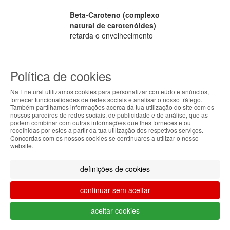
Beta-Caroteno (complexo
natural de carotenóides)
retarda o envelhecimento
prematuro a nível celular e
tem uma potente acção
antioxidante. Favorece a
Política de cookies
microcirculação muito
especialmente ao nível da
Na Enetural utilizamos cookies para personalizar conteúdo e anúncios,
visão (retina e mácula).
fornecer funcionalidades de redes sociais e analisar o nosso tráfego.
Também partilhamos informações acerca da tua utilização do site com os
ABOUT THE COOKIES
nossos parceiros de redes sociais, de publicidade e de análise, que as
L-Glutatião
é um péptido
podem combinar com outras informações que lhes forneceste ou
Enetural handles information about your visit using
recolhidas por estes a partir da tua utilização dos respetivos serviços.
natural formado por três
Concordas com os nossos cookies se continuares a utilizar o nosso
cookies that improve the performance of the
aminoácidos: glutamina,
website.
website, facilitate sharing via social networks and
cisteína e glicina. Funciona
offer advertising tailored to your interests. By
como um potente
definições de cookies
continuing to browse our site, you accept the use of
antioxidante e como
these cookies. For more information, see our
protector anti-
continuar sem aceitar
Privacy and Cookie Policy. You can configure your
envelhecimento e
preferences in Cookie settings.
estimulante do sistema
aceitar cookies
imunitário.
Accepted