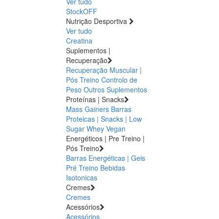
Ver tudo
StockOFF
Nutrição Desportiva
Ver tudo
Creatina
Suplementos |
Recuperação
Recuperação Muscular |
Pós Treino
Controlo de
Peso
Outros Suplementos
Proteínas | Snacks
Mass Gainers
Barras
Proteicas | Snacks | Low
Sugar
Whey
Vegan
Energéticos | Pre Treino |
Pós Treino
Barras Energéticas | Geis
Pré Treino
Bebidas
Isotonicas
Cremes
Cremes
Acessórios
Acessórios