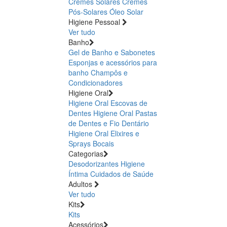
Cremes Solares
Cremes
Pós-Solares
Óleo Solar
Higiene Pessoal
Ver tudo
Banho
Gel de Banho e Sabonetes
Esponjas e acessórios para
banho
Champôs e
Condicionadores
Higiene Oral
Higiene Oral Escovas de
Dentes
Higiene Oral Pastas
de Dentes e Fio Dentário
Higiene Oral Elixires e
Sprays Bocais
Categorias
Desodorizantes
Higiene
Íntima
Cuidados de Saúde
Adultos
Ver tudo
Kits
Kits
Acessórios