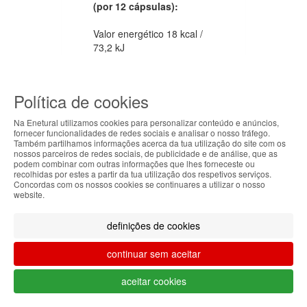
(por 12 cápsulas):
Valor energético 18 kcal /
73,2 kJ
Proteínas 2,93g
Política de cookies
Glícidos 367,2mg
Na Enetural utilizamos cookies para personalizar conteúdo e anúncios,
Lípidos 103,2mg
fornecer funcionalidades de redes sociais e analisar o nosso tráfego.
Também partilhamos informações acerca da tua utilização do site com os
ABOUT THE COOKIES
nossos parceiros de redes sociais, de publicidade e de análise, que as
Uso recomendado:
Tomar
podem combinar com outras informações que lhes forneceste ou
Enetural handles information about your visit using
recolhidas por estes a partir da tua utilização dos respetivos serviços.
3 a 4 cápsulas, 3 vezes ao
Concordas com os nossos cookies se continuares a utilizar o nosso
cookies that improve the performance of the
dia, às refeições, com um
website.
website, facilitate sharing via social networks and
copo com água.
offer advertising tailored to your interests. By
definições de cookies
continuing to browse our site, you accept the use of
Apresentação:
these cookies. For more information, see our
Embalagem com 120 ou
continuar sem aceitar
Privacy and Cookie Policy. You can configure your
240 cápsulas.
preferences in Cookie settings.
aceitar cookies
Accepted