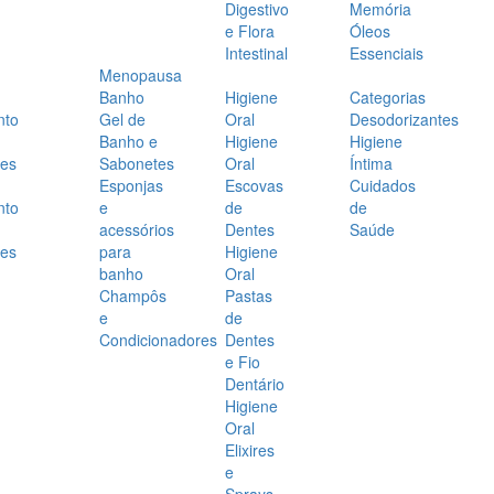
Digestivo
Memória
e Flora
Óleos
Intestinal
Essenciais
Menopausa
Banho
Higiene
Categorias
nto
Gel de
Oral
Desodorizantes
Banho e
Higiene
Higiene
es
Sabonetes
Oral
Íntima
Esponjas
Escovas
Cuidados
nto
e
de
de
acessórios
Dentes
Saúde
es
para
Higiene
banho
Oral
Champôs
Pastas
e
de
Condicionadores
Dentes
e Fio
Dentário
Higiene
Oral
Elixires
e
Sprays