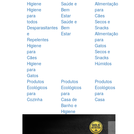
Higiene
Saúde e
Alimentação
Higiene
Bem
para
para
Estar
Cães
todos
Saúde e
Secos e
Desparasitantes
Bem
Snacks
e
Estar
Alimentação
Repelentes
para
Higiene
Gatos
para
Secos e
Cães
Snacks
Higiene
Húmidos
para
Gatos
Produtos
Produtos
Produtos
Ecológicos
Ecológicos
Ecológicos
para
para
para
Cozinha
Casa de
Casa
Banho e
Higiene