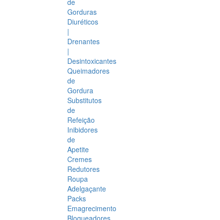
de
Gorduras
Diuréticos
|
Drenantes
|
Desintoxicantes
Queimadores
de
Gordura
Substitutos
de
Refeição
Inibidores
de
Apetite
Cremes
Redutores
Roupa
Adelgaçante
Packs
Emagrecimento
Bloqueadores