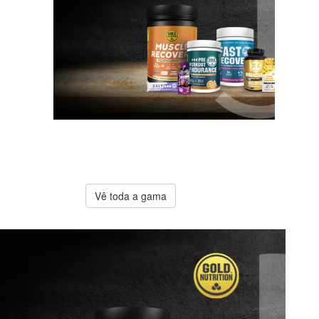
A melhor
oferta
Gold
Nutrition
Vê toda a gama