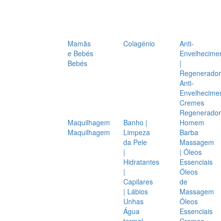
Mamãs
Colagénio
Anti-
e Bebés
Envelhecime
Bebés
|
Regenerador
Anti-
Envelhecime
Cremes
Regenerador
Maquilhagem
Banho |
Homem
Maquilhagem
Limpeza
Barba
da Pele
Massagem
|
| Óleos
Hidratantes
Essenciais
|
Óleos
Capilares
de
| Lábios
Massagem
Unhas
Óleos
Água
Essenciais
termal
Cremes