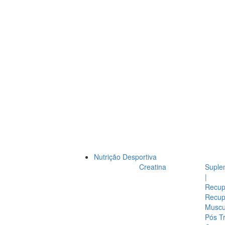
Nutrição Desportiva
Creatina
Suple
|
Recup
Recup
Muscul
Pós T