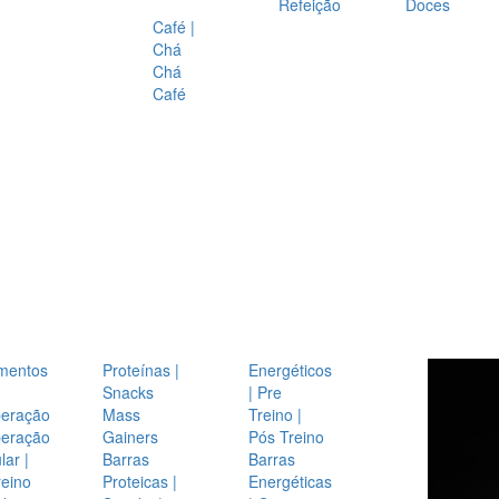
Refeição
Doces
Café |
Chá
Chá
Café
mentos
Proteínas |
Energéticos
Snacks
| Pre
eração
Mass
Treino |
eração
Gainers
Pós Treino
ar |
Barras
Barras
reino
Proteicas |
Energéticas