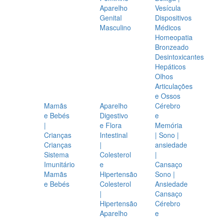
Aparelho
Vesícula
Genital
Dispositivos
Masculino
Médicos
Homeopatia
Bronzeado
Desintoxicantes
Hepáticos
Olhos
Articulações
e Ossos
Mamãs
Aparelho
Cérebro
e Bebés
Digestivo
e
|
e Flora
Memória
Crianças
Intestinal
| Sono |
Crianças
|
ansiedade
Sistema
Colesterol
|
Imunitário
e
Cansaço
Mamãs
Hipertensão
Sono |
e Bebés
Colesterol
Ansiedade
|
Cansaço
Hipertensão
Cérebro
Aparelho
e