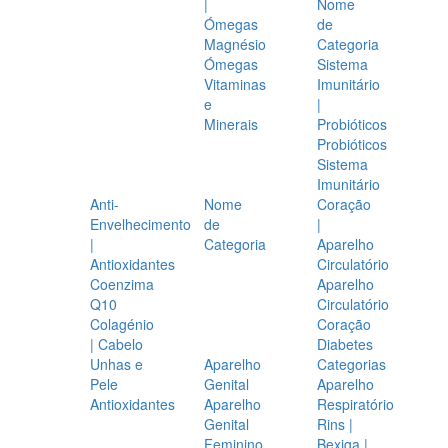
|
Nome
Ómegas
de
Magnésio
Categoria
Ómegas
Sistema
Vitaminas
Imunitário
e
|
Minerais
Probióticos
Probióticos
Sistema
Imunitário
Anti-
Nome
Coração
Envelhecimento
de
|
|
Categoria
Aparelho
Antioxidantes
Circulatório
Coenzima
Aparelho
Q10
Circulatório
Colagénio
Coração
| Cabelo
Diabetes
Unhas e
Aparelho
Categorias
Pele
Genital
Aparelho
Antioxidantes
Aparelho
Respiratório
Genital
Rins |
Feminino
Bexiga |