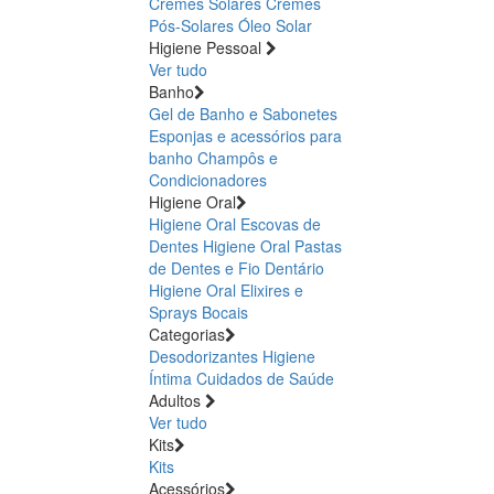
Cremes Solares
Cremes
Pós-Solares
Óleo Solar
Higiene Pessoal
Ver tudo
Banho
Gel de Banho e Sabonetes
Esponjas e acessórios para
banho
Champôs e
Condicionadores
Higiene Oral
Higiene Oral Escovas de
Dentes
Higiene Oral Pastas
de Dentes e Fio Dentário
Higiene Oral Elixires e
Sprays Bocais
Categorias
Desodorizantes
Higiene
Íntima
Cuidados de Saúde
Adultos
Ver tudo
Kits
Kits
Acessórios