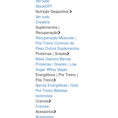
Ver tudo
StockOFF
Nutrição Desportiva
Ver tudo
Creatina
Suplementos |
Recuperação
Recuperação Muscular |
Pós Treino
Controlo de
Peso
Outros Suplementos
Proteínas | Snacks
Mass Gainers
Barras
Proteicas | Snacks | Low
Sugar
Whey
Vegan
Energéticos | Pre Treino |
Pós Treino
Barras Energéticas | Geis
Pré Treino
Bebidas
Isotonicas
Cremes
Cremes
Acessórios
Acessórios