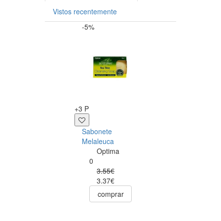
Vistos recentemente
-5%
-20%
+3 P
+38 P
Sabonete
Endocare
Melaleuca
Tensage Creme
Optima
Contorno de
0
Olhos Iluminado
3.55€
15ml
3.37€
Endocare
0
comprar
48.75€
39.00€