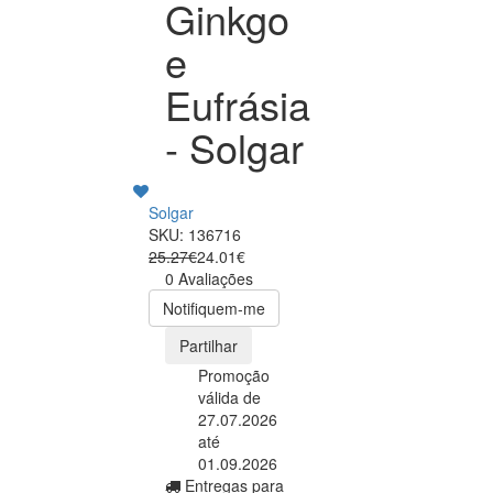
Ginkgo
e
Eufrásia
- Solgar
Solgar
SKU: 136716
25.27€
24.01€
0 Avaliações
Notifiquem-me
Partilhar
Promoção
válida de
27.07.2026
até
01.09.2026
Entregas para