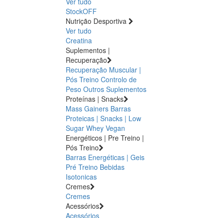
Ver tudo
StockOFF
Nutrição Desportiva
Ver tudo
Creatina
Suplementos |
Recuperação
Recuperação Muscular |
Pós Treino
Controlo de
Peso
Outros Suplementos
Proteínas | Snacks
Mass Gainers
Barras
Proteicas | Snacks | Low
Sugar
Whey
Vegan
Energéticos | Pre Treino |
Pós Treino
Barras Energéticas | Geis
Pré Treino
Bebidas
Isotonicas
Cremes
Cremes
Acessórios
Acessórios