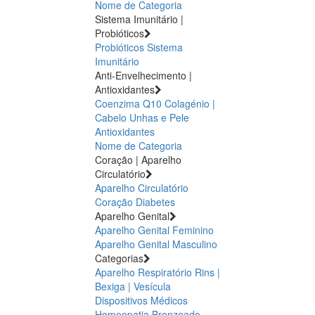
Nome de Categoria
Sistema Imunitário |
Probióticos
Probióticos
Sistema
Imunitário
Anti-Envelhecimento |
Antioxidantes
Coenzima Q10
Colagénio |
Cabelo Unhas e Pele
Antioxidantes
Nome de Categoria
Coração | Aparelho
Circulatório
Aparelho Circulatório
Coração
Diabetes
Aparelho Genital
Aparelho Genital Feminino
Aparelho Genital Masculino
Categorias
Aparelho Respiratório
Rins |
Bexiga | Vesícula
Dispositivos Médicos
Homeopatia
Bronzeado