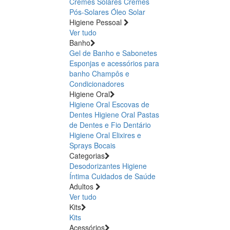
Cremes Solares
Cremes
Pós-Solares
Óleo Solar
Higiene Pessoal
Ver tudo
Banho
Gel de Banho e Sabonetes
Esponjas e acessórios para
banho
Champôs e
Condicionadores
Higiene Oral
Higiene Oral Escovas de
Dentes
Higiene Oral Pastas
de Dentes e Fio Dentário
Higiene Oral Elixires e
Sprays Bocais
Categorias
Desodorizantes
Higiene
Íntima
Cuidados de Saúde
Adultos
Ver tudo
Kits
Kits
Acessórios