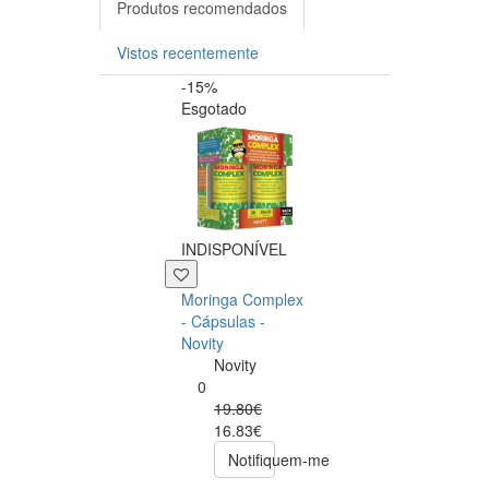
Produtos recomendados
Vistos recentemente
-15%
-20%
Esgotado
INDISPONÍVEL
+39 P
Moringa Complex
Now NAC 600m
- Cápsulas -
– 250 cápsulas
Novity
Now
Novity
Foods
0
0
19.80€
49.00€
16.83€
39.20€
Notifiquem-me
comprar