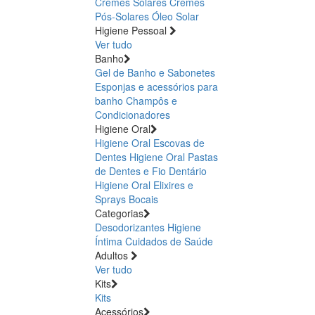
Cremes Solares
Cremes
Pós-Solares
Óleo Solar
Higiene Pessoal
Ver tudo
Banho
Gel de Banho e Sabonetes
Esponjas e acessórios para
banho
Champôs e
Condicionadores
Higiene Oral
Higiene Oral Escovas de
Dentes
Higiene Oral Pastas
de Dentes e Fio Dentário
Higiene Oral Elixires e
Sprays Bocais
Categorias
Desodorizantes
Higiene
Íntima
Cuidados de Saúde
Adultos
Ver tudo
Kits
Kits
Acessórios