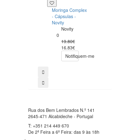
+39 P
Moringa Complex
Now NAC 600m
- Cápsulas -
– 250 cápsulas
Novity
Now
Novity
Foods
0
0
19.80€
49.00€
16.83€
39.20€
Notifiquem-me
comprar
Rua dos Bem Lembrados N.º 141
2645-471 Alcabideche - Portugal
T: +351 214 449 670
De 2ª Feira a 6ª Feira: das 9 às 18h