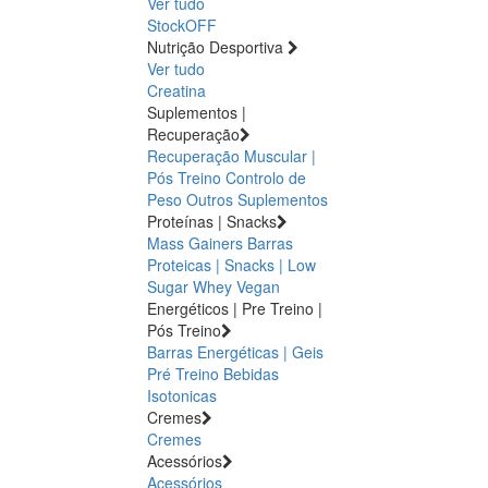
Ver tudo
StockOFF
Nutrição Desportiva
Ver tudo
Creatina
Suplementos |
Recuperação
Recuperação Muscular |
Pós Treino
Controlo de
Peso
Outros Suplementos
Proteínas | Snacks
Mass Gainers
Barras
Proteicas | Snacks | Low
Sugar
Whey
Vegan
Energéticos | Pre Treino |
Pós Treino
Barras Energéticas | Geis
Pré Treino
Bebidas
Isotonicas
Cremes
Cremes
Acessórios
Acessórios