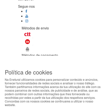
Segue-nos
Métodos de envio
Métodos de pagamento
©Enetural 2026
Política de cookies
Todos os direitos reservados / Salvo
indicação de contrário as promoções
Na Enetural utilizamos cookies para personalizar conteúdo e anúncios,
apresentadas são válidas até ao dia 09-
fornecer funcionalidades de redes sociais e analisar o nosso tráfego.
08-2026.
Também partilhamos informações acerca da tua utilização do site com os
ABOUT THE COOKIES
nossos parceiros de redes sociais, de publicidade e de análise, que as
Designed & developed by
Bsolus
podem combinar com outras informações que lhes forneceste ou
Enetural handles information about your visit using
recolhidas por estes a partir da tua utilização dos respetivos serviços.
Filtrar por
Concordas com os nossos cookies se continuares a utilizar o nosso
cookies that improve the performance of the
website.
website, facilitate sharing via social networks and