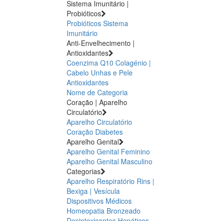
Sistema Imunitário |
Probióticos
Probióticos
Sistema
Imunitário
Anti-Envelhecimento |
Antioxidantes
Coenzima Q10
Colagénio |
Cabelo Unhas e Pele
Antioxidantes
Nome de Categoria
Coração | Aparelho
Circulatório
Aparelho Circulatório
Coração
Diabetes
Aparelho Genital
Aparelho Genital Feminino
Aparelho Genital Masculino
Categorias
Aparelho Respiratório
Rins |
Bexiga | Vesícula
Dispositivos Médicos
Homeopatia
Bronzeado
Desintoxicantes Hepáticos