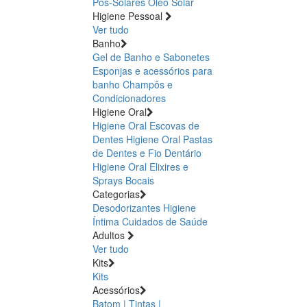
Pós-Solares
Óleo Solar
Higiene Pessoal
Ver tudo
Banho
Gel de Banho e Sabonetes
Esponjas e acessórios para
banho
Champôs e
Condicionadores
Higiene Oral
Higiene Oral Escovas de
Dentes
Higiene Oral Pastas
de Dentes e Fio Dentário
Higiene Oral Elixires e
Sprays Bocais
Categorias
Desodorizantes
Higiene
Íntima
Cuidados de Saúde
Adultos
Ver tudo
Kits
Kits
Acessórios
Batom | Tintas |