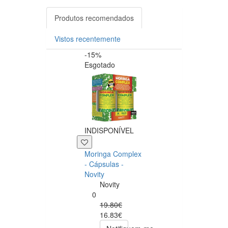
Produtos recomendados
Vistos recentemente
-15%
-20%
Esgotado
INDISPONÍVEL
+39 P
Moringa Complex
Now NAC 600m
- Cápsulas -
– 250 cápsulas
Novity
Now
Novity
Foods
0
0
19.80€
49.00€
16.83€
39.20€