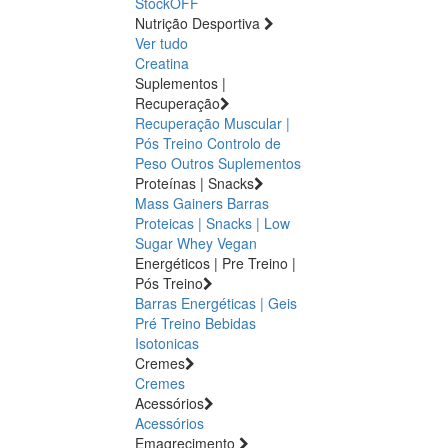
StockOFF
Nutrição Desportiva
Ver tudo
Creatina
Suplementos |
Recuperação
Recuperação Muscular |
Pós Treino
Controlo de
Peso
Outros Suplementos
Proteínas | Snacks
Mass Gainers
Barras
Proteicas | Snacks | Low
Sugar
Whey
Vegan
Energéticos | Pre Treino |
Pós Treino
Barras Energéticas | Geis
Pré Treino
Bebidas
Isotonicas
Cremes
Cremes
Acessórios
Acessórios
Emagrecimento