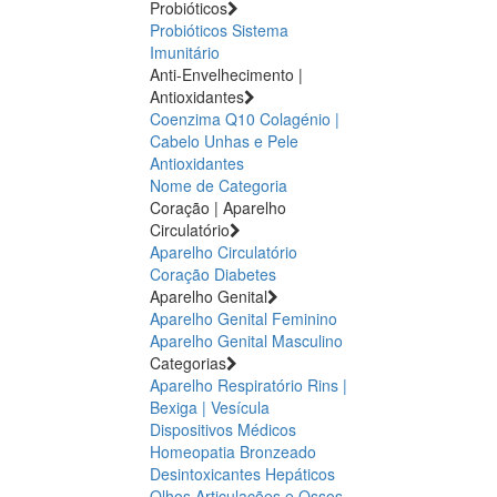
Probióticos
Probióticos
Sistema
Imunitário
Anti-Envelhecimento |
Antioxidantes
Coenzima Q10
Colagénio |
Cabelo Unhas e Pele
Antioxidantes
Nome de Categoria
Coração | Aparelho
Circulatório
Aparelho Circulatório
Coração
Diabetes
Aparelho Genital
Aparelho Genital Feminino
Aparelho Genital Masculino
Categorias
Aparelho Respiratório
Rins |
Bexiga | Vesícula
Dispositivos Médicos
Homeopatia
Bronzeado
Desintoxicantes Hepáticos
Olhos
Articulações e Ossos