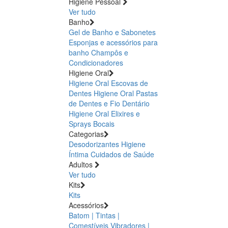
Higiene Pessoal
Ver tudo
Banho
Gel de Banho e Sabonetes
Esponjas e acessórios para
banho
Champôs e
Condicionadores
Higiene Oral
Higiene Oral Escovas de
Dentes
Higiene Oral Pastas
de Dentes e Fio Dentário
Higiene Oral Elixires e
Sprays Bocais
Categorias
Desodorizantes
Higiene
Íntima
Cuidados de Saúde
Adultos
Ver tudo
Kits
Kits
Acessórios
Batom | Tintas |
Comestíveis
Vibradores |