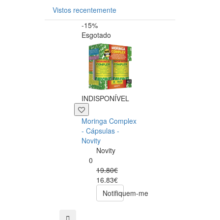
Vistos recentemente
-15%
-20%
Esgotado
INDISPONÍVEL
+39 P
Moringa Complex
Now NAC 600m
- Cápsulas -
– 250 cápsulas
Novity
Now
Novity
Foods
0
0
19.80€
49.00€
16.83€
39.20€
Notifiquem-me
comprar