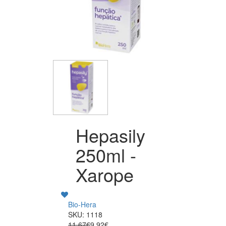
Hepasily
250ml -
Xarope
Bio-Hera
SKU: 1118
11.67€
9.92€