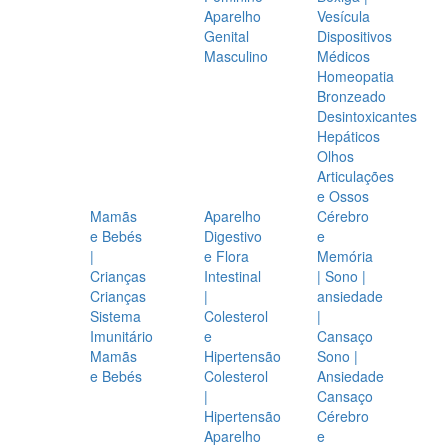
Aparelho
Vesícula
Genital
Dispositivos
Masculino
Médicos
Homeopatia
Bronzeado
Desintoxicantes
Hepáticos
Olhos
Articulações
e Ossos
Mamãs
Aparelho
Cérebro
e Bebés
Digestivo
e
|
e Flora
Memória
Crianças
Intestinal
| Sono |
Crianças
|
ansiedade
Sistema
Colesterol
|
Imunitário
e
Cansaço
Mamãs
Hipertensão
Sono |
e Bebés
Colesterol
Ansiedade
|
Cansaço
Hipertensão
Cérebro
Aparelho
e