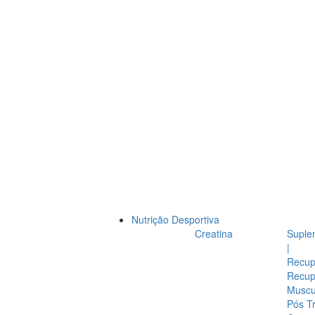
Nutrição Desportiva
Creatina
Suple
|
Recup
Recup
Muscul
Pós T