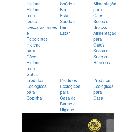
Higiene
Saúde e
Alimentação
Higiene
Bem
para
para
Estar
Cães
todos
Saúde e
Secos e
Desparasitantes
Bem
Snacks
e
Estar
Alimentação
Repelentes
para
Higiene
Gatos
para
Secos e
Cães
Snacks
Higiene
Húmidos
para
Gatos
Produtos
Produtos
Produtos
Ecológicos
Ecológicos
Ecológicos
para
para
para
Cozinha
Casa de
Casa
Banho e
Higiene