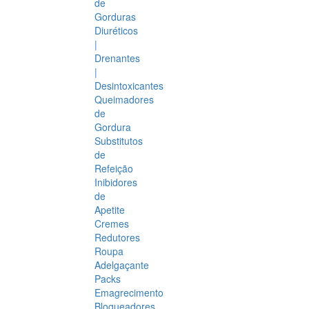
de
Gorduras
Diuréticos
|
Drenantes
|
Desintoxicantes
Queimadores
de
Gordura
Substitutos
de
Refeição
Inibidores
de
Apetite
Cremes
Redutores
Roupa
Adelgaçante
Packs
Emagrecimento
Bloqueadores