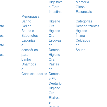
Digestivo
Memória
e Flora
Óleos
Intestinal
Essenciais
Menopausa
Banho
Higiene
Categorias
nto
Gel de
Oral
Desodorizantes
Banho e
Higiene
Higiene
es
Sabonetes
Oral
Íntima
Esponjas
Escovas
Cuidados
nto
e
de
de
acessórios
Dentes
Saúde
es
para
Higiene
banho
Oral
Champôs
Pastas
e
de
Condicionadores
Dentes
e Fio
Dentário
Higiene
Oral
Elixires
e
Sprays