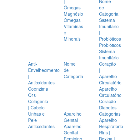
|
Nome
Ómegas
de
Magnésio
Categoria
Ómegas
Sistema
Vitaminas
Imunitário
e
|
Minerais
Probióticos
Probióticos
Sistema
Imunitário
Anti-
Nome
Coração
Envelhecimento
de
|
|
Categoria
Aparelho
Antioxidantes
Circulatório
Coenzima
Aparelho
Q10
Circulatório
Colagénio
Coração
| Cabelo
Diabetes
Unhas e
Aparelho
Categorias
Pele
Genital
Aparelho
Antioxidantes
Aparelho
Respiratório
Genital
Rins |
Feminino
Bexiga |