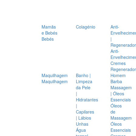
Mamãs
Colagénio
Anti-
e Bebés
Envelhecime
Bebés
|
Regenerador
Anti-
Envelhecime
Cremes
Regenerador
Maquilhagem
Banho |
Homem
Maquilhagem
Limpeza
Barba
da Pele
Massagem
|
| Óleos
Hidratantes
Essenciais
|
Óleos
Capilares
de
| Lábios
Massagem
Unhas
Óleos
Água
Essenciais
termal
Cremes