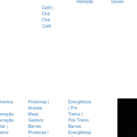
Refeição
Doces
Café |
Chá
Chá
Café
mentos
Proteínas |
Energéticos
Snacks
| Pre
eração
Mass
Treino |
eração
Gainers
Pós Treino
ar |
Barras
Barras
reino
Proteicas |
Energéticas