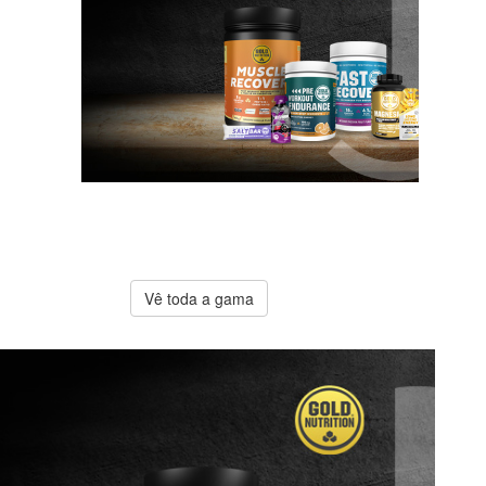
A melhor
oferta
Gold
Nutrition
Vê toda a gama