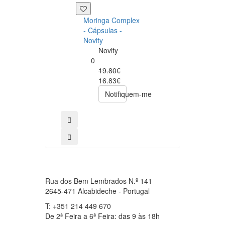
+39 P
Moringa Complex
Now NAC 600m
- Cápsulas -
– 250 cápsulas
Novity
Now
Novity
Foods
0
0
19.80€
49.00€
16.83€
39.20€
Notifiquem-me
comprar
Rua dos Bem Lembrados N.º 141
2645-471 Alcabideche - Portugal
T: +351 214 449 670
De 2ª Feira a 6ª Feira: das 9 às 18h