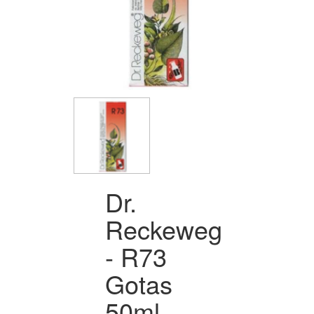
Dr.
Reckeweg
- R73
Gotas
50ml