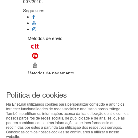
007/2010.
Segue-nos
Métodos de envio
Métodos de pagamento
©Enetural 2026
Política de cookies
Todos os direitos reservados / Salvo
indicação de contrário as promoções
Na Enetural utilizamos cookies para personalizar conteúdo e anúncios,
apresentadas são válidas até ao dia 08-
fornecer funcionalidades de redes sociais e analisar o nosso tráfego.
08-2026.
Também partilhamos informações acerca da tua utilização do site com os
ABOUT THE COOKIES
nossos parceiros de redes sociais, de publicidade e de análise, que as
Designed & developed by
Bsolus
podem combinar com outras informações que lhes forneceste ou
Enetural handles information about your visit using
recolhidas por estes a partir da tua utilização dos respetivos serviços.
Filtrar por
Concordas com os nossos cookies se continuares a utilizar o nosso
cookies that improve the performance of the
website.