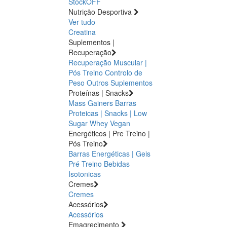
StockOFF
Nutrição Desportiva
Ver tudo
Creatina
Suplementos |
Recuperação
Recuperação Muscular |
Pós Treino
Controlo de
Peso
Outros Suplementos
Proteínas | Snacks
Mass Gainers
Barras
Proteicas | Snacks | Low
Sugar
Whey
Vegan
Energéticos | Pre Treino |
Pós Treino
Barras Energéticas | Geis
Pré Treino
Bebidas
Isotonicas
Cremes
Cremes
Acessórios
Acessórios
Emagrecimento