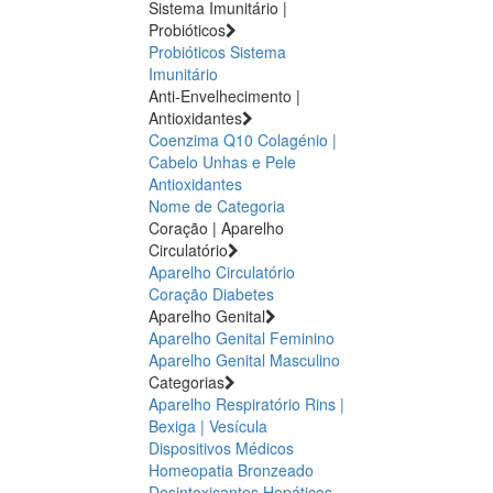
Sistema Imunitário |
Probióticos
Probióticos
Sistema
Imunitário
Anti-Envelhecimento |
Antioxidantes
Coenzima Q10
Colagénio |
Cabelo Unhas e Pele
Antioxidantes
Nome de Categoria
Coração | Aparelho
Circulatório
Aparelho Circulatório
Coração
Diabetes
Aparelho Genital
Aparelho Genital Feminino
Aparelho Genital Masculino
Categorias
Aparelho Respiratório
Rins |
Bexiga | Vesícula
Dispositivos Médicos
Homeopatia
Bronzeado
Desintoxicantes Hepáticos