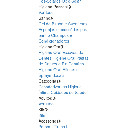
Pós-Solares
Óleo Solar
Higiene Pessoal
Ver tudo
Banho
Gel de Banho e Sabonetes
Esponjas e acessórios para
banho
Champôs e
Condicionadores
Higiene Oral
Higiene Oral Escovas de
Dentes
Higiene Oral Pastas
de Dentes e Fio Dentário
Higiene Oral Elixires e
Sprays Bocais
Categorias
Desodorizantes
Higiene
Íntima
Cuidados de Saúde
Adultos
Ver tudo
Kits
Kits
Acessórios
Batom | Tintas |