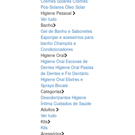
Cremes Solares
Cremes
Pós-Solares
Óleo Solar
Higiene Pessoal
Ver tudo
Banho
Gel de Banho e Sabonetes
Esponjas e acessórios para
banho
Champôs e
Condicionadores
Higiene Oral
Higiene Oral Escovas de
Dentes
Higiene Oral Pastas
de Dentes e Fio Dentário
Higiene Oral Elixires e
Sprays Bocais
Categorias
Desodorizantes
Higiene
Íntima
Cuidados de Saúde
Adultos
Ver tudo
Kits
Kits
Acessórios