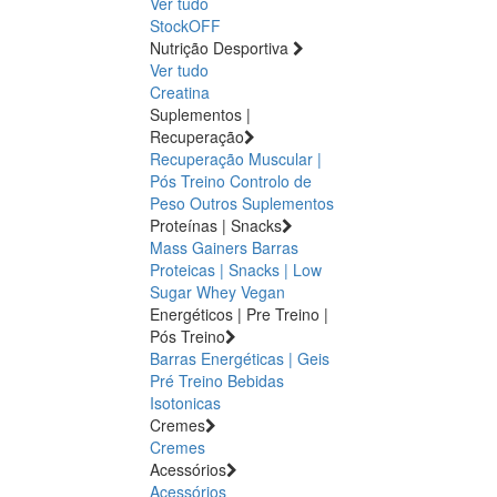
Ver tudo
StockOFF
Nutrição Desportiva
Ver tudo
Creatina
Suplementos |
Recuperação
Recuperação Muscular |
Pós Treino
Controlo de
Peso
Outros Suplementos
Proteínas | Snacks
Mass Gainers
Barras
Proteicas | Snacks | Low
Sugar
Whey
Vegan
Energéticos | Pre Treino |
Pós Treino
Barras Energéticas | Geis
Pré Treino
Bebidas
Isotonicas
Cremes
Cremes
Acessórios
Acessórios