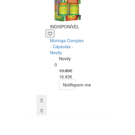
INDISPONÍVEL
+39 P
Moringa Complex
Now NAC 600m
- Cápsulas -
– 250 cápsulas
Novity
Now
Novity
Foods
0
0
19.80€
49.00€
16.83€
39.20€
Notifiquem-me
comprar