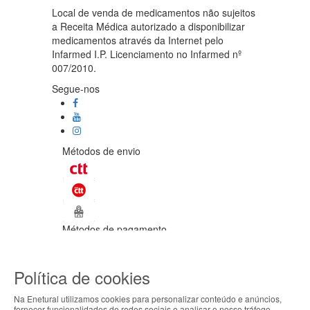
Local de venda de medicamentos não sujeitos
a Receita Médica autorizado a disponibilizar
medicamentos através da Internet pelo
Infarmed I.P. Licenciamento no Infarmed nº
007/2010.
Segue-nos
Métodos de envio
Métodos de pagamento
©Enetural 2026
Política de cookies
Todos os direitos reservados / Salvo
indicação de contrário as promoções
Na Enetural utilizamos cookies para personalizar conteúdo e anúncios,
apresentadas são válidas até ao dia 10-
fornecer funcionalidades de redes sociais e analisar o nosso tráfego.