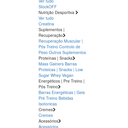
Ver tudo
StockOFF
Nutrição Desportiva
Ver tudo
Creatina
Suplementos |
Recuperação
Recuperação Muscular |
Pós Treino
Controlo de
Peso
Outros Suplementos
Proteínas | Snacks
Mass Gainers
Barras
Proteicas | Snacks | Low
Sugar
Whey
Vegan
Energéticos | Pre Treino |
Pós Treino
Barras Energéticas | Geis
Pré Treino
Bebidas
Isotonicas
Cremes
Cremes
Acessórios
Acessórios