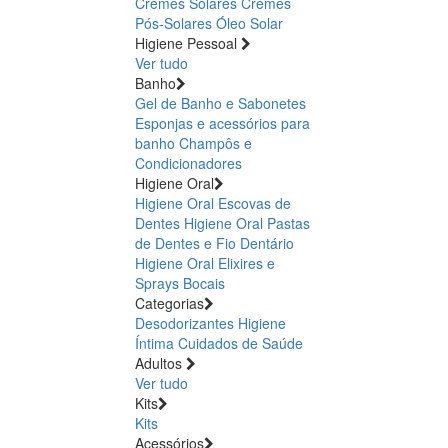
Cremes Solares
Cremes
Pós-Solares
Óleo Solar
Higiene Pessoal
Ver tudo
Banho
Gel de Banho e Sabonetes
Esponjas e acessórios para
banho
Champôs e
Condicionadores
Higiene Oral
Higiene Oral Escovas de
Dentes
Higiene Oral Pastas
de Dentes e Fio Dentário
Higiene Oral Elixires e
Sprays Bocais
Categorias
Desodorizantes
Higiene
Íntima
Cuidados de Saúde
Adultos
Ver tudo
Kits
Kits
Acessórios