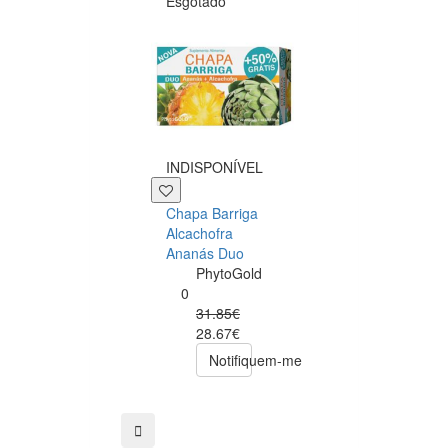
Esgotado
+29 P
INDISPONÍVEL
Depuralina BO
Chapa Barriga
Effect
Alcachofra
Depuralina
Ananás Duo
0
PhytoGold
34.90€
0
29.66€
31.85€
comprar
28.67€
Notifiquem-me