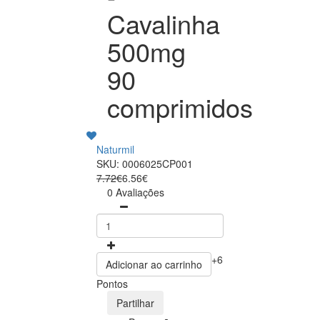
Cavalinha
500mg
90
comprimidos
Naturmil
SKU: 0006025CP001
7.72€
6.56€
0 Avaliações
+6
Adicionar ao carrinho
Pontos
Partilhar