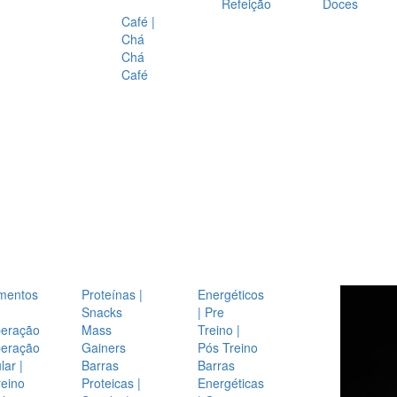
Refeição
Doces
Café |
Chá
Chá
Café
mentos
Proteínas |
Energéticos
Snacks
| Pre
eração
Mass
Treino |
eração
Gainers
Pós Treino
ar |
Barras
Barras
reino
Proteicas |
Energéticas