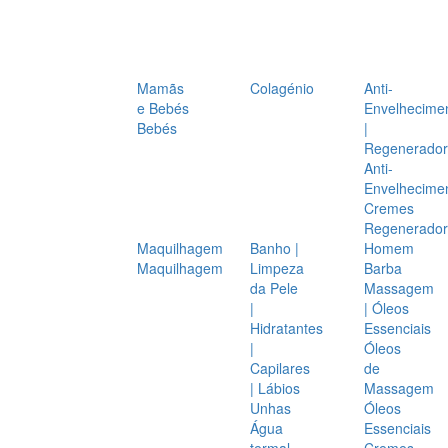
Mamãs
Colagénio
Anti-
e Bebés
Envelhecime
Bebés
|
Regenerador
Anti-
Envelhecime
Cremes
Regenerador
Maquilhagem
Banho |
Homem
Maquilhagem
Limpeza
Barba
da Pele
Massagem
|
| Óleos
Hidratantes
Essenciais
|
Óleos
Capilares
de
| Lábios
Massagem
Unhas
Óleos
Água
Essenciais
termal
Cremes