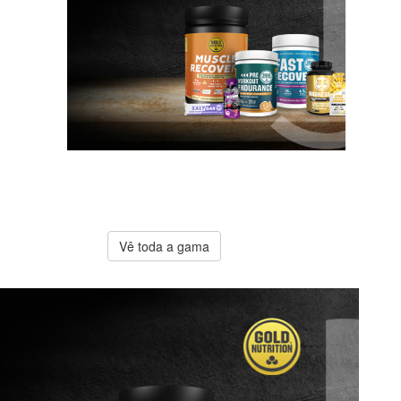
A melhor
oferta
Gold
Nutrition
Vê toda a gama