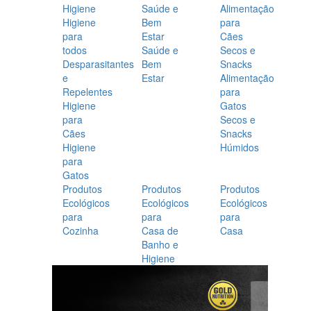
Higiene
Saúde e
Alimentação
Higiene
Bem
para
para
Estar
Cães
todos
Saúde e
Secos e
Desparasitantes
Bem
Snacks
e
Estar
Alimentação
Repelentes
para
Higiene
Gatos
para
Secos e
Cães
Snacks
Higiene
Húmidos
para
Gatos
Produtos
Produtos
Produtos
Ecológicos
Ecológicos
Ecológicos
para
para
para
Cozinha
Casa de
Casa
Banho e
Higiene