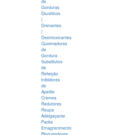
de
Gorduras
Diuréticos
|
Drenantes
|
Desintoxicantes
Queimadores
de
Gordura
Substitutos
de
Refeição
Inibidores
de
Apetite
Cremes
Redutores
Roupa
Adelgaçante
Packs
Emagrecimento
Bloqueadores