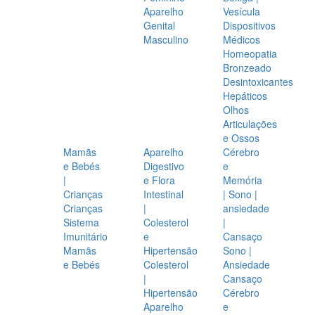
Aparelho
Vesícula
Genital
Dispositivos
Masculino
Médicos
Homeopatia
Bronzeado
Desintoxicantes
Hepáticos
Olhos
Articulações
e Ossos
Mamãs
Aparelho
Cérebro
e Bebés
Digestivo
e
|
e Flora
Memória
Crianças
Intestinal
| Sono |
Crianças
|
ansiedade
Sistema
Colesterol
|
Imunitário
e
Cansaço
Mamãs
Hipertensão
Sono |
e Bebés
Colesterol
Ansiedade
|
Cansaço
Hipertensão
Cérebro
Aparelho
e