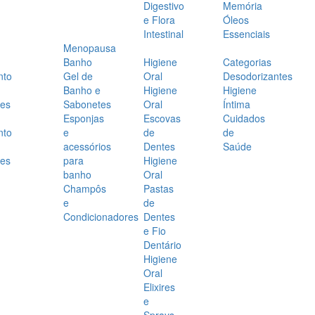
Digestivo
Memória
e Flora
Óleos
Intestinal
Essenciais
Menopausa
Banho
Higiene
Categorias
nto
Gel de
Oral
Desodorizantes
Banho e
Higiene
Higiene
es
Sabonetes
Oral
Íntima
Esponjas
Escovas
Cuidados
nto
e
de
de
acessórios
Dentes
Saúde
es
para
Higiene
banho
Oral
Champôs
Pastas
e
de
Condicionadores
Dentes
e Fio
Dentário
Higiene
Oral
Elixires
e
Sprays