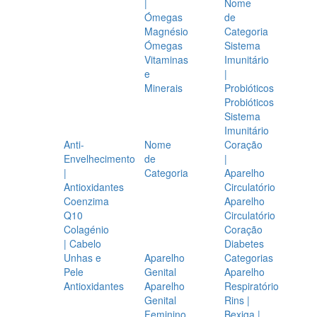
|
Nome
Ómegas
de
Magnésio
Categoria
Ómegas
Sistema
Vitaminas
Imunitário
e
|
Minerais
Probióticos
Probióticos
Sistema
Imunitário
Anti-
Nome
Coração
Envelhecimento
de
|
|
Categoria
Aparelho
Antioxidantes
Circulatório
Coenzima
Aparelho
Q10
Circulatório
Colagénio
Coração
| Cabelo
Diabetes
Unhas e
Aparelho
Categorias
Pele
Genital
Aparelho
Antioxidantes
Aparelho
Respiratório
Genital
Rins |
Feminino
Bexiga |