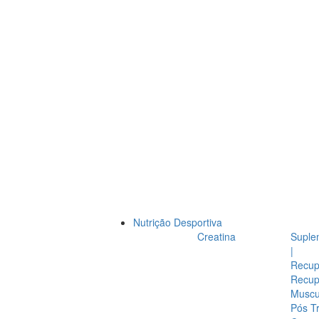
Nutrição Desportiva
Creatina
Suple
|
Recup
Recup
Muscul
Pós T